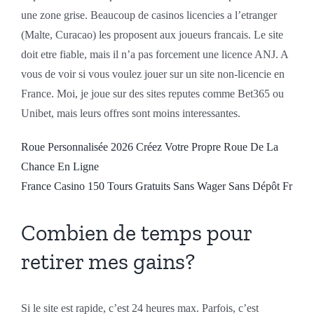
une zone grise. Beaucoup de casinos licencies a l’etranger
(Malte, Curacao) les proposent aux joueurs francais. Le site
doit etre fiable, mais il n’a pas forcement une licence ANJ. A
vous de voir si vous voulez jouer sur un site non-licencie en
France. Moi, je joue sur des sites reputes comme Bet365 ou
Unibet, mais leurs offres sont moins interessantes.
Roue Personnalisée 2026 Créez Votre Propre Roue De La
Chance En Ligne
France Casino 150 Tours Gratuits Sans Wager Sans Dépôt Fr
Combien de temps pour
retirer mes gains?
Si le site est rapide, c’est 24 heures max. Parfois, c’est