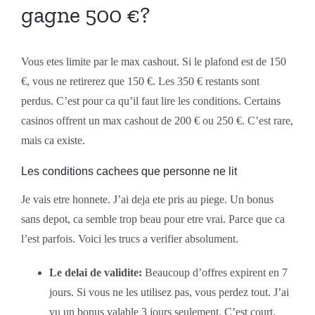
gagne 500 €?
Vous etes limite par le max cashout. Si le plafond est de 150
€, vous ne retirerez que 150 €. Les 350 € restants sont
perdus. C’est pour ca qu’il faut lire les conditions. Certains
casinos offrent un max cashout de 200 € ou 250 €. C’est rare,
mais ca existe.
Les conditions cachees que personne ne lit
Je vais etre honnete. J’ai deja ete pris au piege. Un bonus
sans depot, ca semble trop beau pour etre vrai. Parce que ca
l’est parfois. Voici les trucs a verifier absolument.
Le delai de validite:
Beaucoup d’offres expirent en 7
jours. Si vous ne les utilisez pas, vous perdez tout. J’ai
vu un bonus valable 3 jours seulement. C’est court.