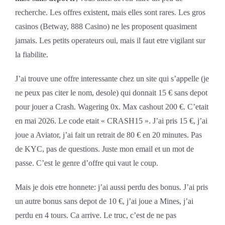
recherche. Les offres existent, mais elles sont rares. Les gros
casinos (Betway, 888 Casino) ne les proposent quasiment
jamais. Les petits operateurs oui, mais il faut etre vigilant sur
la fiabilite.
J’ai trouve une offre interessante chez un site qui s’appelle (je
ne peux pas citer le nom, desole) qui donnait 15 € sans depot
pour jouer a Crash. Wagering 0x. Max cashout 200 €. C’etait
en mai 2026. Le code etait « CRASH15 ». J’ai pris 15 €, j’ai
joue a Aviator, j’ai fait un retrait de 80 € en 20 minutes. Pas
de KYC, pas de questions. Juste mon email et un mot de
passe. C’est le genre d’offre qui vaut le coup.
Mais je dois etre honnete: j’ai aussi perdu des bonus. J’ai pris
un autre bonus sans depot de 10 €, j’ai joue a Mines, j’ai
perdu en 4 tours. Ca arrive. Le truc, c’est de ne pas