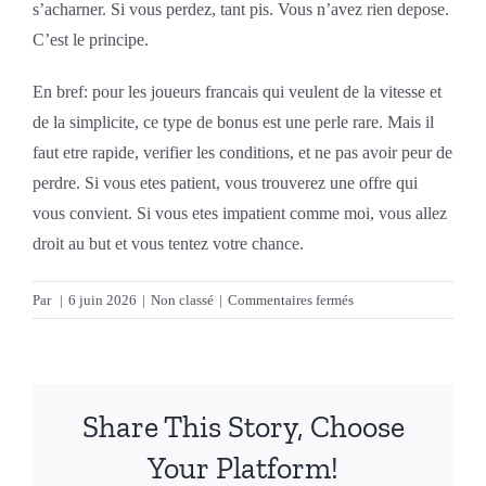
s’acharner. Si vous perdez, tant pis. Vous n’avez rien depose.
C’est le principe.
En bref: pour les joueurs francais qui veulent de la vitesse et
de la simplicite, ce type de bonus est une perle rare. Mais il
faut etre rapide, verifier les conditions, et ne pas avoir peur de
perdre. Si vous etes patient, vous trouverez une offre qui
vous convient. Si vous etes impatient comme moi, vous allez
droit au but et vous tentez votre chance.
sur
Par
|
6 juin 2026
|
Non classé
|
Commentaires fermés
Enzo
Casino
Bonus
Sans
Share This Story, Choose
Conditions
De
Your Platform!
Mise