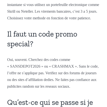
instantane si vous utilisez un portefeuille electronique comme
Skrill ou Neteller. Les virements bancaires, c’est 3 a 5 jours.
Choisissez votre methode en fonction de votre patience.
Il faut un code promo
special?
Oui, souvent. Cherchez des codes comme
« SANSDEPOT2026 » ou « CRASHMAX ». Sans le code,
l’offre ne s’applique pas. Verifiez sur des forums de joueurs
ou des sites d’affiliation dedies. Ne faites pas confiance aux
publicites random sur les reseaux sociaux.
Qu’est-ce qui se passe si je