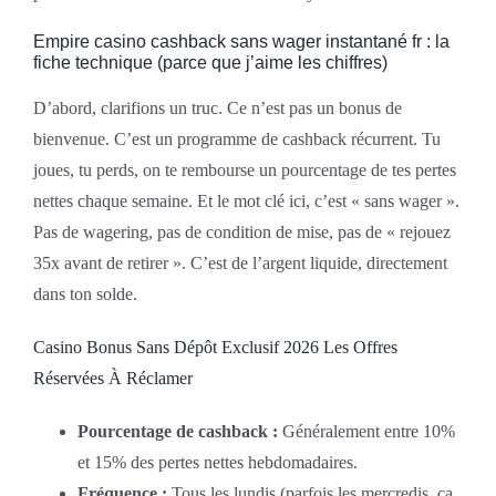
Empire casino cashback sans wager instantané fr : la
fiche technique (parce que j’aime les chiffres)
D’abord, clarifions un truc. Ce n’est pas un bonus de
bienvenue. C’est un programme de cashback récurrent. Tu
joues, tu perds, on te rembourse un pourcentage de tes pertes
nettes chaque semaine. Et le mot clé ici, c’est « sans wager ».
Pas de wagering, pas de condition de mise, pas de « rejouez
35x avant de retirer ». C’est de l’argent liquide, directement
dans ton solde.
Casino Bonus Sans Dépôt Exclusif 2026 Les Offres
Réservées À Réclamer
Pourcentage de cashback :
Généralement entre 10%
et 15% des pertes nettes hebdomadaires.
Fréquence :
Tous les lundis (parfois les mercredis, ça