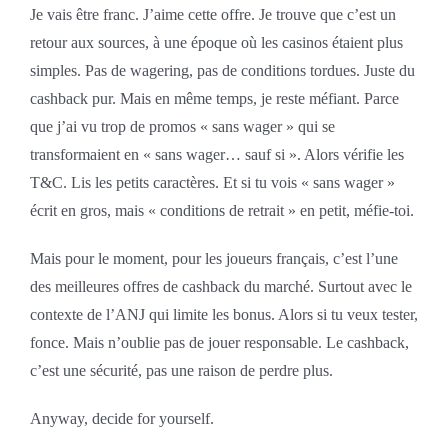
Je vais être franc. J’aime cette offre. Je trouve que c’est un
retour aux sources, à une époque où les casinos étaient plus
simples. Pas de wagering, pas de conditions tordues. Juste du
cashback pur. Mais en même temps, je reste méfiant. Parce
que j’ai vu trop de promos « sans wager » qui se
transformaient en « sans wager… sauf si ». Alors vérifie les
T&C. Lis les petits caractères. Et si tu vois « sans wager »
écrit en gros, mais « conditions de retrait » en petit, méfie-toi.
Mais pour le moment, pour les joueurs français, c’est l’une
des meilleures offres de cashback du marché. Surtout avec le
contexte de l’ANJ qui limite les bonus. Alors si tu veux tester,
fonce. Mais n’oublie pas de jouer responsable. Le cashback,
c’est une sécurité, pas une raison de perdre plus.
Anyway, decide for yourself.