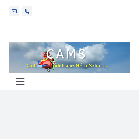
Passer
au
contenu
Toggle
Navigation
Accueil
L’Aéromodélisme