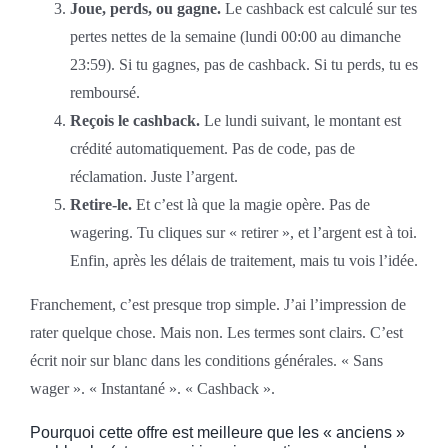
Joue, perds, ou gagne.
Le cashback est calculé sur tes
pertes nettes de la semaine (lundi 00:00 au dimanche
23:59). Si tu gagnes, pas de cashback. Si tu perds, tu es
remboursé.
Reçois le cashback.
Le lundi suivant, le montant est
crédité automatiquement. Pas de code, pas de
réclamation. Juste l’argent.
Retire-le.
Et c’est là que la magie opère. Pas de
wagering. Tu cliques sur « retirer », et l’argent est à toi.
Enfin, après les délais de traitement, mais tu vois l’idée.
Franchement, c’est presque trop simple. J’ai l’impression de
rater quelque chose. Mais non. Les termes sont clairs. C’est
écrit noir sur blanc dans les conditions générales. « Sans
wager ». « Instantané ». « Cashback ».
Pourquoi cette offre est meilleure que les « anciens »