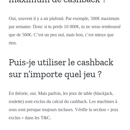
Oui, souvent il y a un plafond. Par exemple, 500€ maximum
par semaine. Donc si tu perds 10 000€, tu ne seras remboursé
que de 500€. C’est un peu nul, mais bon, c’est mieux que
rien.
Puis-je utiliser le cashback
sur n’importe quel jeu ?
En théorie, oui. Mais parfois, les jeux de table (blackjack,
roulette) sont exclus du calcul du cashback. Les machines à
sous sont presque toujours incluses. Vérifie la section « jeux
exclus » dans les T&C.