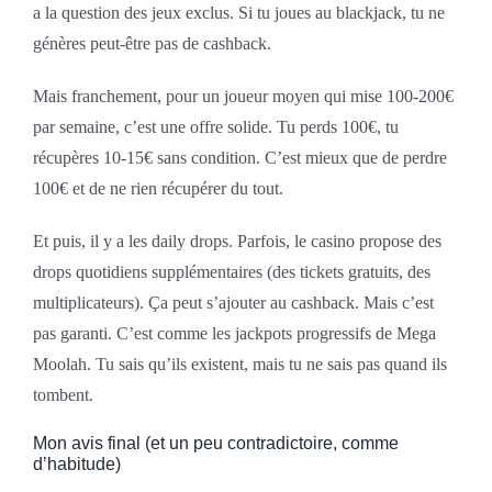
a la question des jeux exclus. Si tu joues au blackjack, tu ne
génères peut-être pas de cashback.
Mais franchement, pour un joueur moyen qui mise 100-200€
par semaine, c’est une offre solide. Tu perds 100€, tu
récupères 10-15€ sans condition. C’est mieux que de perdre
100€ et de ne rien récupérer du tout.
Et puis, il y a les daily drops. Parfois, le casino propose des
drops quotidiens supplémentaires (des tickets gratuits, des
multiplicateurs). Ça peut s’ajouter au cashback. Mais c’est
pas garanti. C’est comme les jackpots progressifs de Mega
Moolah. Tu sais qu’ils existent, mais tu ne sais pas quand ils
tombent.
Mon avis final (et un peu contradictoire, comme
d’habitude)