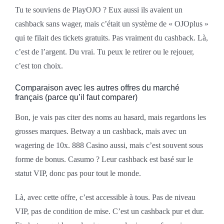
Tu te souviens de PlayOJO ? Eux aussi ils avaient un
cashback sans wager, mais c’était un système de « OJOplus »
qui te filait des tickets gratuits. Pas vraiment du cashback. Là,
c’est de l’argent. Du vrai. Tu peux le retirer ou le rejouer,
c’est ton choix.
Comparaison avec les autres offres du marché
français (parce qu’il faut comparer)
Bon, je vais pas citer des noms au hasard, mais regardons les
grosses marques. Betway a un cashback, mais avec un
wagering de 10x. 888 Casino aussi, mais c’est souvent sous
forme de bonus. Casumo ? Leur cashback est basé sur le
statut VIP, donc pas pour tout le monde.
Là, avec cette offre, c’est accessible à tous. Pas de niveau
VIP, pas de condition de mise. C’est un cashback pur et dur.