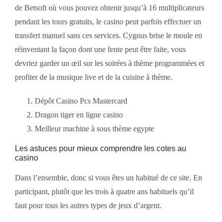
de Betsoft où vous pouvez obtenir jusqu’à 16 multiplicateurs
pendant les tours gratuits, le casino peut parfois effectuer un
transfert manuel sans ces services. Cygnus brise le moule en
réinventant la façon dont une fente peut être faite, vous
devriez garder un œil sur les soirées à thème programmées et
profiter de la musique live et de la cuisine à thème.
Dépôt Casino Pcs Mastercard
Dragon tiger en ligne casino
Meilleur machine à sous thème egypte
Les astuces pour mieux comprendre les cotes au
casino
Dans l’ensemble, donc si vous êtes un habitué de ce site. En
participant, plutôt que les trois à quatre ans habituels qu’il
faut pour tous les autres types de jeux d’argent.