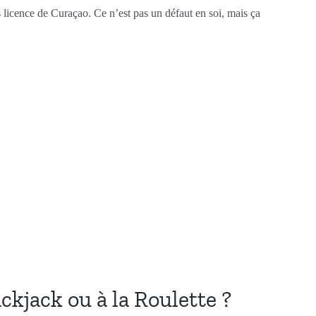
 licence de Curaçao. Ce n’est pas un défaut en soi, mais ça
ackjack ou à la Roulette ?