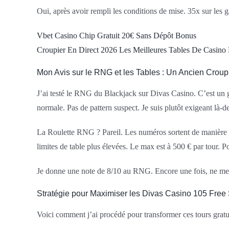
Oui, après avoir rempli les conditions de mise. 35x sur les ga
Vbet Casino Chip Gratuit 20€ Sans Dépôt Bonus
Croupier En Direct 2026 Les Meilleures Tables De Casino
Mon Avis sur le RNG et les Tables : Un Ancien Croup
J’ai testé le RNG du Blackjack sur Divas Casino. C’est un g
normale. Pas de pattern suspect. Je suis plutôt exigeant là-d
La Roulette RNG ? Pareil. Les numéros sortent de manière alé
limites de table plus élevées. Le max est à 500 € par tour. Po
Je donne une note de 8/10 au RNG. Encore une fois, ne me d
Stratégie pour Maximiser les Divas Casino 105 Free
Voici comment j’ai procédé pour transformer ces tours gratui