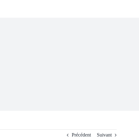
Précédent
Suivant