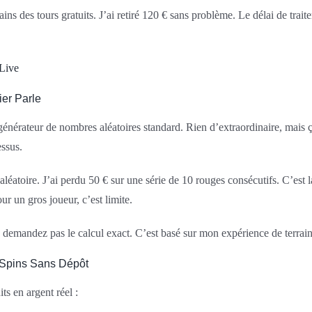
ins des tours gratuits. J’ai retiré 120 € sans problème. Le délai de trait
 Live
ier Parle
énérateur de nombres aléatoires standard. Rien d’extraordinaire, mais ç
essus.
atoire. J’ai perdu 50 € sur une série de 10 rouges consécutifs. C’est la
ur un gros joueur, c’est limite.
emandez pas le calcul exact. C’est basé sur mon expérience de terrain
 Spins Sans Dépôt
ts en argent réel :