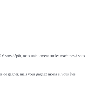
0 € sans dépôt, mais uniquement sur les machines à sous.
ces de gagner, mais vous gagnez moins si vous êtes