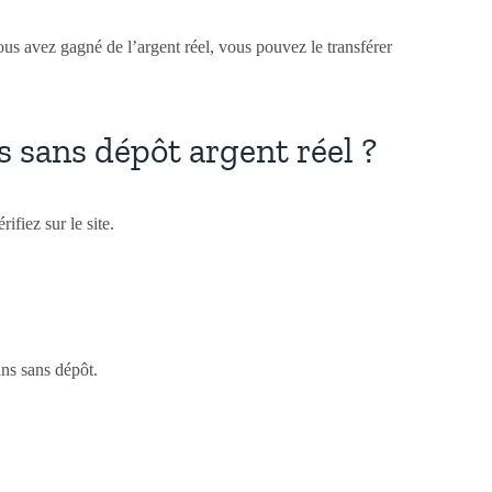
s avez gagné de l’argent réel, vous pouvez le transférer
 sans dépôt argent réel ?
ifiez sur le site.
ns sans dépôt.