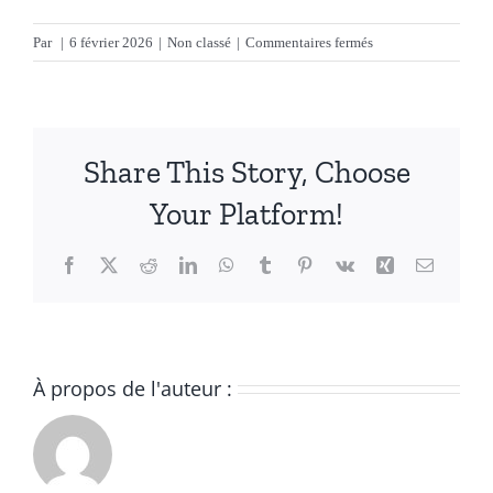
sur
Par
|
6 février 2026
|
Non classé
|
Commentaires fermés
Des
Casinos
Près
De
Share This Story, Choose
Moi
Your Platform!
Facebook
X
Reddit
LinkedIn
WhatsApp
Tumblr
Pinterest
Vk
Xing
Email
À propos de l'auteur :
Site