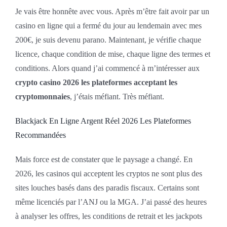
Je vais être honnête avec vous. Après m’être fait avoir par un
casino en ligne qui a fermé du jour au lendemain avec mes
200€, je suis devenu parano. Maintenant, je vérifie chaque
licence, chaque condition de mise, chaque ligne des termes et
conditions. Alors quand j’ai commencé à m’intéresser aux
crypto casino 2026 les plateformes acceptant les
cryptomonnaies
, j’étais méfiant. Très méfiant.
Blackjack En Ligne Argent Réel 2026 Les Plateformes
Recommandées
Mais force est de constater que le paysage a changé. En
2026, les casinos qui acceptent les cryptos ne sont plus des
sites louches basés dans des paradis fiscaux. Certains sont
même licenciés par l’ANJ ou la MGA. J’ai passé des heures
à analyser les offres, les conditions de retrait et les jackpots