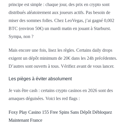
principe est simple : chaque jour, des prix en crypto sont
distribués aléatoirement aux joueurs actifs. Pas besoin de
miser des sommes folles. Chez LeoVegas, j’ai gagné 0,002
BTC (environ 50€) un mardi matin en jouant à Starburst.
Sympa, non ?
Mais encore une fois, lisez les règles. Certains daily drops
exigent un dépôt minimum de 20€ dans les 24h précédentes.
D’autres sont ouverts à tous. Vérifiez avant de vous lancer.
Les pièges à éviter absolument
Je vais être cash : certains crypto casinos en 2026 sont des
arnaques déguisées. Voici les red flags :
Foxy Play Casino 155 Free Spins Sans Dépôt Débloquez
Maintenant France