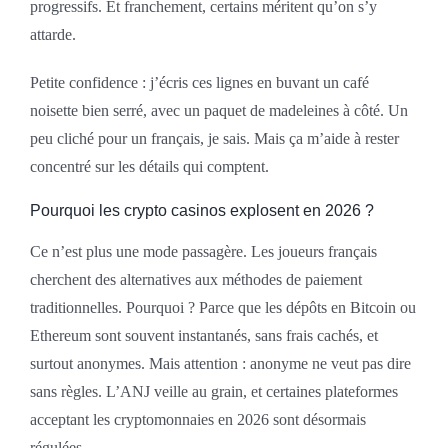
progressifs. Et franchement, certains méritent qu’on s’y
attarde.
Petite confidence : j’écris ces lignes en buvant un café
noisette bien serré, avec un paquet de madeleines à côté. Un
peu cliché pour un français, je sais. Mais ça m’aide à rester
concentré sur les détails qui comptent.
Pourquoi les crypto casinos explosent en 2026 ?
Ce n’est plus une mode passagère. Les joueurs français
cherchent des alternatives aux méthodes de paiement
traditionnelles. Pourquoi ? Parce que les dépôts en Bitcoin ou
Ethereum sont souvent instantanés, sans frais cachés, et
surtout anonymes. Mais attention : anonyme ne veut pas dire
sans règles. L’ANJ veille au grain, et certaines plateformes
acceptant les cryptomonnaies en 2026 sont désormais
régulées.