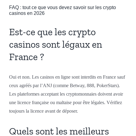
FAQ : tout ce que vous devez savoir sur les crypto
casinos en 2026
Est-ce que les crypto
casinos sont légaux en
France ?
Oui et non. Les casinos en ligne sont interdits en France sauf
ceux agréés par l’ANJ (comme Betway, 888, PokerStars).
Les plateformes acceptant les cryptomonnaies doivent avoir
une licence française ou maltaise pour être légales. Vérifiez
toujours la licence avant de déposer.
Quels sont les meilleurs