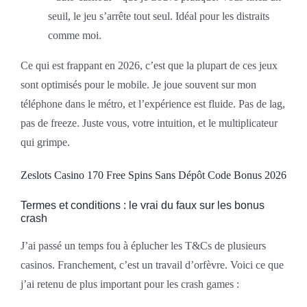
seuil, le jeu s’arrête tout seul. Idéal pour les distraits
comme moi.
Ce qui est frappant en 2026, c’est que la plupart de ces jeux
sont optimisés pour le mobile. Je joue souvent sur mon
téléphone dans le métro, et l’expérience est fluide. Pas de lag,
pas de freeze. Juste vous, votre intuition, et le multiplicateur
qui grimpe.
Zeslots Casino 170 Free Spins Sans Dépôt Code Bonus 2026
Termes et conditions : le vrai du faux sur les bonus
crash
J’ai passé un temps fou à éplucher les T&Cs de plusieurs
casinos. Franchement, c’est un travail d’orfèvre. Voici ce que
j’ai retenu de plus important pour les crash games :