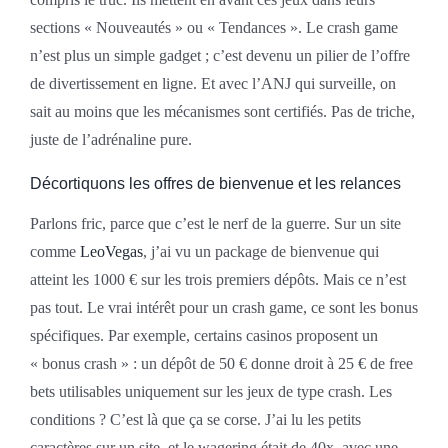
sections « Nouveautés » ou « Tendances ». Le crash game
n’est plus un simple gadget ; c’est devenu un pilier de l’offre
de divertissement en ligne. Et avec l’ANJ qui surveille, on
sait au moins que les mécanismes sont certifiés. Pas de triche,
juste de l’adrénaline pure.
Décortiquons les offres de bienvenue et les relances
Parlons fric, parce que c’est le nerf de la guerre. Sur un site
comme
LeoVegas
, j’ai vu un package de bienvenue qui
atteint les 1000 € sur les trois premiers dépôts. Mais ce n’est
pas tout. Le vrai intérêt pour un crash game, ce sont les bonus
spécifiques. Par exemple, certains casinos proposent un
« bonus crash » : un dépôt de 50 € donne droit à 25 € de free
bets utilisables uniquement sur les jeux de type crash. Les
conditions ? C’est là que ça se corse. J’ai lu les petits
caractères sur un site, et le wagering était de 40x, avec une