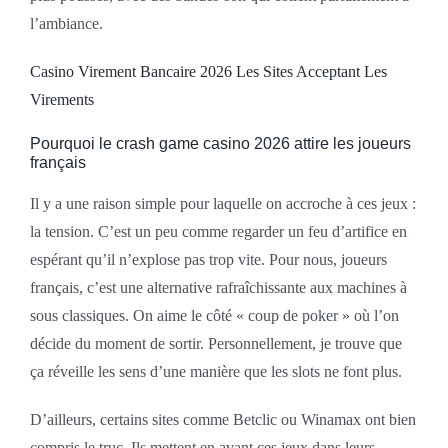
l’ambiance.
Casino Virement Bancaire 2026 Les Sites Acceptant Les
Virements
Pourquoi le crash game casino 2026 attire les joueurs
français
Il y a une raison simple pour laquelle on accroche à ces jeux :
la tension. C’est un peu comme regarder un feu d’artifice en
espérant qu’il n’explose pas trop vite. Pour nous, joueurs
français, c’est une alternative rafraîchissante aux machines à
sous classiques. On aime le côté « coup de poker » où l’on
décide du moment de sortir. Personnellement, je trouve que
ça réveille les sens d’une manière que les slots ne font plus.
D’ailleurs, certains sites comme Betclic ou Winamax ont bien
compris le truc. Ils mettent en avant ces jeux dans leurs