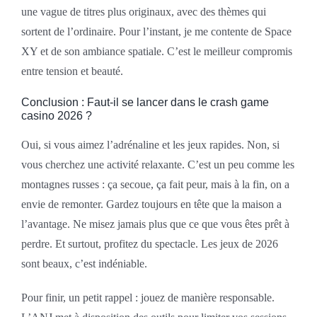
une vague de titres plus originaux, avec des thèmes qui
sortent de l’ordinaire. Pour l’instant, je me contente de Space
XY et de son ambiance spatiale. C’est le meilleur compromis
entre tension et beauté.
Conclusion : Faut-il se lancer dans le crash game
casino 2026 ?
Oui, si vous aimez l’adrénaline et les jeux rapides. Non, si
vous cherchez une activité relaxante. C’est un peu comme les
montagnes russes : ça secoue, ça fait peur, mais à la fin, on a
envie de remonter. Gardez toujours en tête que la maison a
l’avantage. Ne misez jamais plus que ce que vous êtes prêt à
perdre. Et surtout, profitez du spectacle. Les jeux de 2026
sont beaux, c’est indéniable.
Pour finir, un petit rappel : jouez de manière responsable.