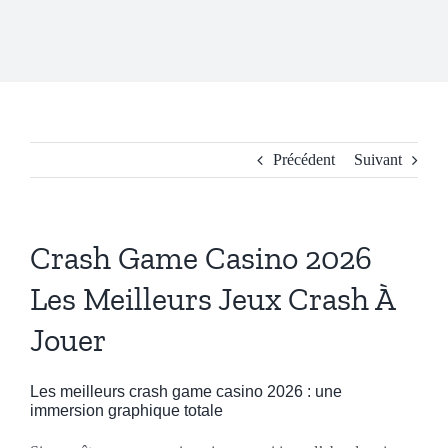
Le Club
Nos Installations
Drones
Précédent
Suivant
Galerie
Crash Game Casino 2026
Contact
Les Meilleurs Jeux Crash À
Jouer
Les meilleurs crash game casino 2026 : une
immersion graphique totale