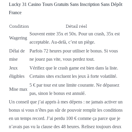
Lucky 31 Casino Tours Gratuits Sans Inscription Sans Dépôt
France
Condition
Détail réel
Souvent entre 35x et 50x. Pour un crash, 35x est
Wagering
acceptable. Au-delà, c’est un piège.
Délai de
Parfois 72 heures pour utiliser le bonus. Si vous
mise
ne jouez pas vite, vous perdez tout.
Jeux
Vérifiez que le crash game est bien dans la liste.
éligibles
Certains sites excluent les jeux à forte volatilité.
5 € par tour est une limite courante. Ne dépassez
Mise max
pas, sinon le bonus est annulé.
Un conseil que j’ai appris à mes dépens : ne jamais activer un
bonus si vous n’êtes pas sûr de pouvoir remplir les conditions
en un temps record. J’ai perdu 100 € comme ça parce que je
n’avais pas vu la clause des 48 heures. Relisez toujours deux