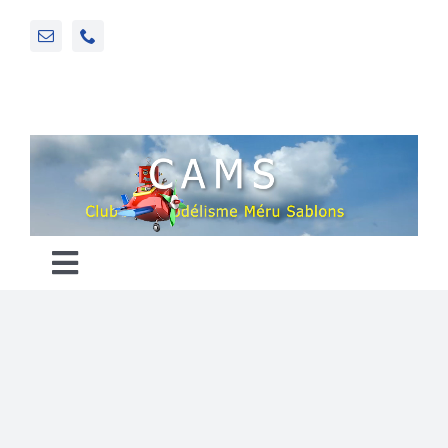
Passer
au
contenu
Toggle
Navigation
Accueil
L’Aéromodélisme