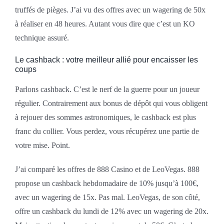
truffés de pièges. J’ai vu des offres avec un wagering de 50x
à réaliser en 48 heures. Autant vous dire que c’est un KO
technique assuré.
Le cashback : votre meilleur allié pour encaisser les
coups
Parlons cashback. C’est le nerf de la guerre pour un joueur
régulier. Contrairement aux bonus de dépôt qui vous obligent
à rejouer des sommes astronomiques, le cashback est plus
franc du collier. Vous perdez, vous récupérez une partie de
votre mise. Point.
J’ai comparé les offres de 888 Casino et de LeoVegas. 888
propose un cashback hebdomadaire de 10% jusqu’à 100€,
avec un wagering de 15x. Pas mal. LeoVegas, de son côté,
offre un cashback du lundi de 12% avec un wagering de 20x.