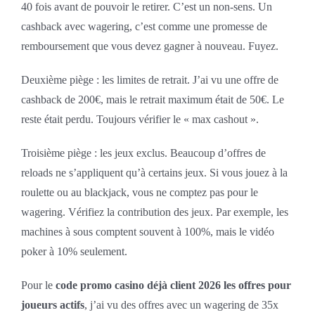
40 fois avant de pouvoir le retirer. C’est un non-sens. Un
cashback avec wagering, c’est comme une promesse de
remboursement que vous devez gagner à nouveau. Fuyez.
Deuxième piège : les limites de retrait. J’ai vu une offre de
cashback de 200€, mais le retrait maximum était de 50€. Le
reste était perdu. Toujours vérifier le « max cashout ».
Troisième piège : les jeux exclus. Beaucoup d’offres de
reloads ne s’appliquent qu’à certains jeux. Si vous jouez à la
roulette ou au blackjack, vous ne comptez pas pour le
wagering. Vérifiez la contribution des jeux. Par exemple, les
machines à sous comptent souvent à 100%, mais le vidéo
poker à 10% seulement.
Pour le
code promo casino déjà client 2026 les offres pour
joueurs actifs
, j’ai vu des offres avec un wagering de 35x