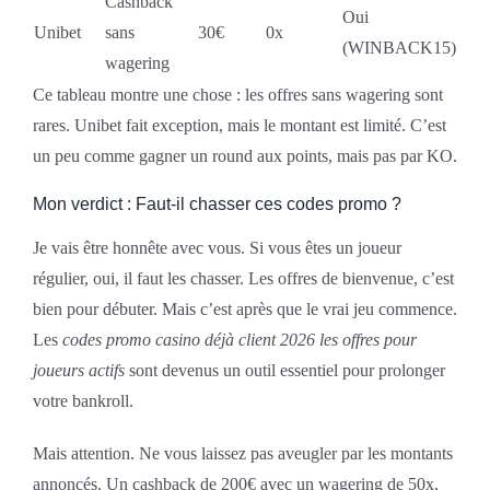
Cashback
Oui
Unibet
sans
30€
0x
(WINBACK15)
wagering
Ce tableau montre une chose : les offres sans wagering sont
rares. Unibet fait exception, mais le montant est limité. C’est
un peu comme gagner un round aux points, mais pas par KO.
Mon verdict : Faut-il chasser ces codes promo ?
Je vais être honnête avec vous. Si vous êtes un joueur
régulier, oui, il faut les chasser. Les offres de bienvenue, c’est
bien pour débuter. Mais c’est après que le vrai jeu commence.
Les
codes promo casino déjà client 2026 les offres pour
joueurs actifs
sont devenus un outil essentiel pour prolonger
votre bankroll.
Mais attention. Ne vous laissez pas aveugler par les montants
annoncés. Un cashback de 200€ avec un wagering de 50x,