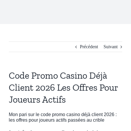
Le Club
Nos Installations
Drones
Précédent
Suivant
Galerie
Code Promo Casino Déjà
Contact
Client 2026 Les Offres Pour
Joueurs Actifs
Mon pari sur le code promo casino déjà client 2026 :
les offres pour joueurs actifs passées au crible