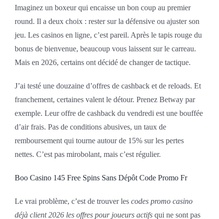
Imaginez un boxeur qui encaisse un bon coup au premier
round. Il a deux choix : rester sur la défensive ou ajuster son
jeu. Les casinos en ligne, c’est pareil. Après le tapis rouge du
bonus de bienvenue, beaucoup vous laissent sur le carreau.
Mais en 2026, certains ont décidé de changer de tactique.
J’ai testé une douzaine d’offres de cashback et de reloads. Et
franchement, certaines valent le détour. Prenez Betway par
exemple. Leur offre de cashback du vendredi est une bouffée
d’air frais. Pas de conditions abusives, un taux de
remboursement qui tourne autour de 15% sur les pertes
nettes. C’est pas mirobolant, mais c’est régulier.
Boo Casino 145 Free Spins Sans Dépôt Code Promo Fr
Le vrai problème, c’est de trouver les
codes promo casino
déjà client 2026 les offres pour joueurs actifs
qui ne sont pas