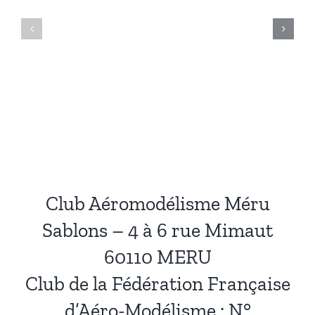
Ligne
Réel
Fiable
2026
2026
Les
Le
Jeux
Classement
Qui
Des
Rapporte
Plateformes
Vraiment
Sûres
Club Aéromodélisme Méru
Sablons – 4 à 6 rue Mimaut
60110 MERU
Club de la Fédération Française
d’Aéro-Modélisme : N°