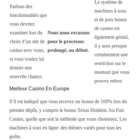
Le système de
Parlons des
machines à sous
fonctionnalités que
et de jeux bonus
vous devriez
de casino est
examiner lors du
Nous nous excusons
également génial,
choix d’un site de
pour le processus
il y aura presque
casino avec vous,
prolongé, au début.
certainement une
si vous voulez lui
restriction sur le
donner une
montant que vous
nouvelle chance.
pouvez retirer.
Meilleur Casino En Europe
S’il est indiqué que vous recevez un bonus de 100% lors du
premier dépôt, y compris le bonus Texas Holdem. Au Fun
Casino, quelle que soit la méthode que vous choisissez. Les
machines à sous en ligne: des thèmes variés pour tous les
goûts.