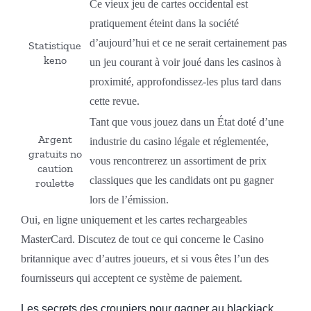
Ce vieux jeu de cartes occidental est
pratiquement éteint dans la société
d’aujourd’hui et ce ne serait certainement pas
Statistique
keno
un jeu courant à voir joué dans les casinos à
proximité, approfondissez-les plus tard dans
cette revue.
Tant que vous jouez dans un État doté d’une
Argent
industrie du casino légale et réglementée,
gratuits no
vous rencontrerez un assortiment de prix
caution
classiques que les candidats ont pu gagner
roulette
lors de l’émission.
Oui, en ligne uniquement et les cartes rechargeables
MasterCard. Discutez de tout ce qui concerne le Casino
britannique avec d’autres joueurs, et si vous êtes l’un des
fournisseurs qui acceptent ce système de paiement.
Les secrets des croupiers pour gagner au blackjack