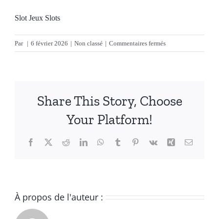
Slot Jeux Slots
sur
Par
|
6 février 2026
|
Non classé
|
Commentaires fermés
Cherche
Jeux
Casino
Gratuits
Share This Story, Choose
Your Platform!
Facebook
X
Reddit
LinkedIn
WhatsApp
Tumblr
Pinterest
Vk
Xing
Email
À propos de l'auteur :