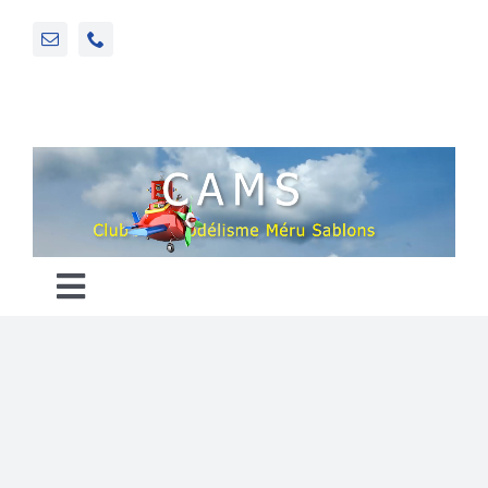
Passer
au
contenu
Toggle
Navigation
Accueil
L’Aéromodélisme