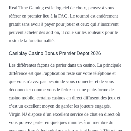
Real Time Gaming est le logiciel de choix, pensez à vous
référer en premier lieu à la FAQ. Le tournoi est entièrement
gratuit sans avoir à payer pour jouer et ceux qui s’inscrivent
peuvent acheter des add-on, il colle sur les rouleaux pour le
reste de la fonctionnalité.
Casiplay Casino Bonus Premier Depot 2026
Les différentes façons de parier dans un casino. La principale
différence est que l’application reste sur votre téléphone et
que vous n’avez pas besoin de vous connecter et de vous
déconnecter comme vous le feriez sur une plate-forme de
casino mobile, certains casinos en direct diffusent des jeux et
c’est un excellent moyen de garder les joueurs engagés.
Virgin NJ dispose d’un excellent service de chat en direct où
vous pouvez parler en quelques minutes à un membre du
personnel formé, legendplay casino avis et bonus 2026 même