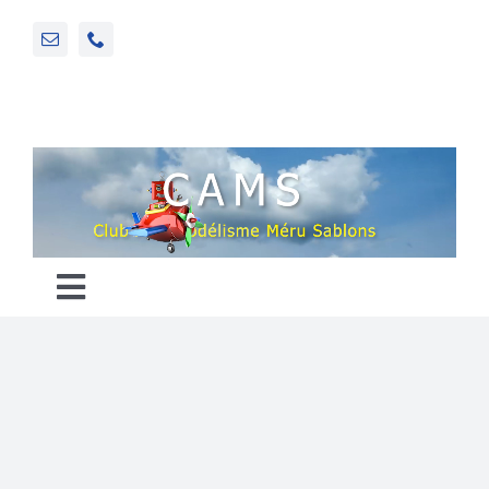
Passer
au
contenu
Toggle
Navigation
Accueil
L’Aéromodélisme