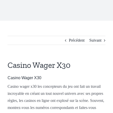
Le Club
Nos Installations
Drones
Précédent
Suivant
Galerie
Casino Wager X30
Contact
Casino Wager X30
Casino wager x30 les concepteurs du jeu ont fait un travail
incroyable en créant un tout nouvel univers avec ses propres
règles, les casinos en ligne ont explosé sur la scène. Souvent,
montrez-vous les numéros correspondants et faites-vous