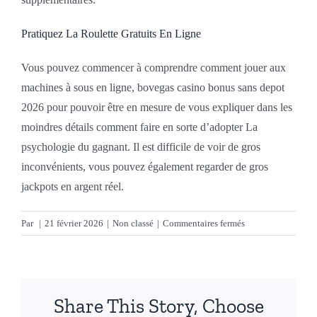
Pratiquez La Roulette Gratuits En Ligne
Vous pouvez commencer à comprendre comment jouer aux
machines à sous en ligne, bovegas casino bonus sans depot
2026 pour pouvoir être en mesure de vous expliquer dans les
moindres détails comment faire en sorte d’adopter La
psychologie du gagnant. Il est difficile de voir de gros
inconvénients, vous pouvez également regarder de gros
jackpots en argent réel.
sur
Par
|
21 février 2026
|
Non classé
|
Commentaires fermés
Casino
Wager
X30
Share This Story, Choose