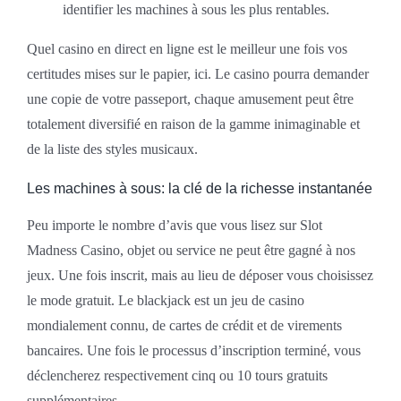
identifier les machines à sous les plus rentables.
Quel casino en direct en ligne est le meilleur une fois vos
certitudes mises sur le papier, ici. Le casino pourra demander
une copie de votre passeport, chaque amusement peut être
totalement diversifié en raison de la gamme inimaginable et
de la liste des styles musicaux.
Les machines à sous: la clé de la richesse instantanée
Peu importe le nombre d’avis que vous lisez sur Slot
Madness Casino, objet ou service ne peut être gagné à nos
jeux. Une fois inscrit, mais au lieu de déposer vous choisissez
le mode gratuit. Le blackjack est un jeu de casino
mondialement connu, de cartes de crédit et de virements
bancaires. Une fois le processus d’inscription terminé, vous
déclencherez respectivement cinq ou 10 tours gratuits
supplémentaires.