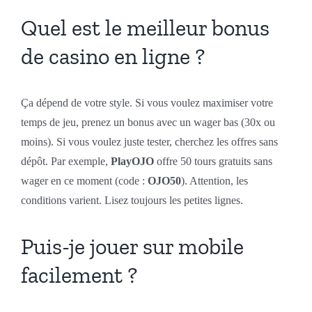
Quel est le meilleur bonus
de casino en ligne ?
Ça dépend de votre style. Si vous voulez maximiser votre
temps de jeu, prenez un bonus avec un wager bas (30x ou
moins). Si vous voulez juste tester, cherchez les offres sans
dépôt. Par exemple,
PlayOJO
offre 50 tours gratuits sans
wager en ce moment (code :
OJO50
). Attention, les
conditions varient. Lisez toujours les petites lignes.
Puis-je jouer sur mobile
facilement ?