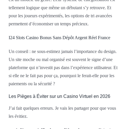
tellement logique que même un débutant s’y retrouve. Et
pour les joueurs expérimentés, les options de tri avancées
permettent d’économiser un temps précieux.
I24 Slots Casino Bonus Sans Dépôt Argent Réel France
Un conseil : ne sous-estimez jamais l’importance du design.
Un site moche ou mal organisé est souvent le signe d’une
plateforme qui n’investit pas dans l’expérience utilisateur. Et
si elle ne le fait pas pour ça, pourquoi le ferait-elle pour les
paiements ou la sécurité ?
Les Pièges à Éviter sur un Casino Virtuel en 2026
J’ai fait quelques erreurs. Je vais les partager pour que vous
les évitiez.