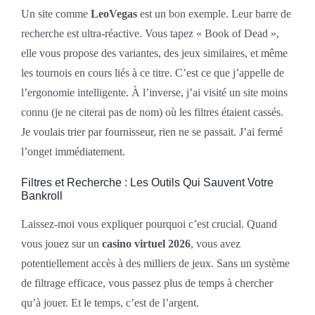
Un site comme
LeoVegas
est un bon exemple. Leur barre de
recherche est ultra-réactive. Vous tapez « Book of Dead »,
elle vous propose des variantes, des jeux similaires, et même
les tournois en cours liés à ce titre. C’est ce que j’appelle de
l’ergonomie intelligente. À l’inverse, j’ai visité un site moins
connu (je ne citerai pas de nom) où les filtres étaient cassés.
Je voulais trier par fournisseur, rien ne se passait. J’ai fermé
l’onget immédiatement.
Filtres et Recherche : Les Outils Qui Sauvent Votre
Bankroll
Laissez-moi vous expliquer pourquoi c’est crucial. Quand
vous jouez sur un
casino virtuel 2026
, vous avez
potentiellement accès à des milliers de jeux. Sans un système
de filtrage efficace, vous passez plus de temps à chercher
qu’à jouer. Et le temps, c’est de l’argent.