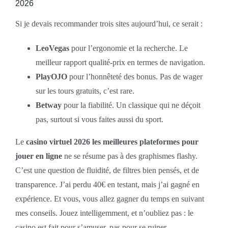
2026
Si je devais recommander trois sites aujourd’hui, ce serait :
LeoVegas
pour l’ergonomie et la recherche. Le
meilleur rapport qualité-prix en termes de navigation.
PlayOJO
pour l’honnêteté des bonus. Pas de wager
sur les tours gratuits, c’est rare.
Betway
pour la fiabilité. Un classique qui ne déçoit
pas, surtout si vous faites aussi du sport.
Le
casino virtuel 2026 les meilleures plateformes pour
jouer en ligne
ne se résume pas à des graphismes flashy.
C’est une question de fluidité, de filtres bien pensés, et de
transparence. J’ai perdu 40€ en testant, mais j’ai gagné en
expérience. Et vous, vous allez gagner du temps en suivant
mes conseils. Jouez intelligemment, et n’oubliez pas : le
casino est fait pour s’amuser, pas pour se ruiner.