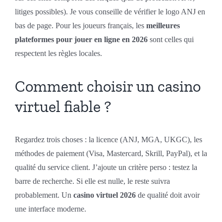
litiges possibles). Je vous conseille de vérifier le logo ANJ en
bas de page. Pour les joueurs français, les
meilleures
plateformes pour jouer en ligne en 2026
sont celles qui
respectent les règles locales.
Comment choisir un casino
virtuel fiable ?
Regardez trois choses : la licence (ANJ, MGA, UKGC), les
méthodes de paiement (Visa, Mastercard, Skrill, PayPal), et la
qualité du service client. J’ajoute un critère perso : testez la
barre de recherche. Si elle est nulle, le reste suivra
probablement. Un
casino virtuel 2026
de qualité doit avoir
une interface moderne.