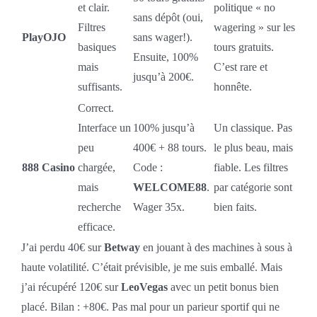
et clair.
politique « no
sans dépôt (oui,
Filtres
wagering » sur les
PlayOJO
sans wager!).
basiques
tours gratuits.
Ensuite, 100%
mais
C’est rare et
jusqu’à 200€.
suffisants.
honnête.
Correct.
Interface un
100% jusqu’à
Un classique. Pas
peu
400€ + 88 tours.
le plus beau, mais
888 Casino
chargée,
Code :
fiable. Les filtres
mais
WELCOME88
.
par catégorie sont
recherche
Wager 35x.
bien faits.
efficace.
J’ai perdu 40€ sur
Betway
en jouant à des machines à sous à
haute volatilité. C’était prévisible, je me suis emballé. Mais
j’ai récupéré 120€ sur
LeoVegas
avec un petit bonus bien
placé. Bilan : +80€. Pas mal pour un parieur sportif qui ne