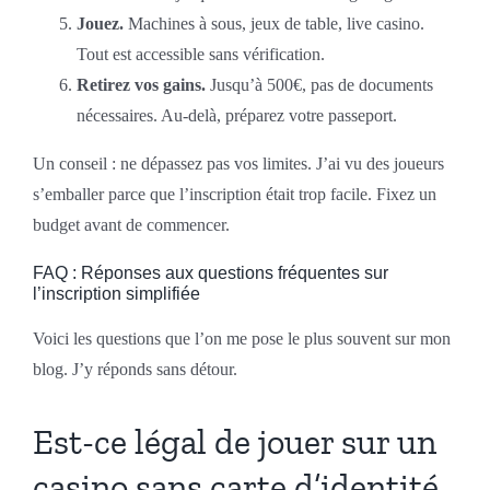
Jouez.
Machines à sous, jeux de table, live casino.
Tout est accessible sans vérification.
Retirez vos gains.
Jusqu’à 500€, pas de documents
nécessaires. Au-delà, préparez votre passeport.
Un conseil : ne dépassez pas vos limites. J’ai vu des joueurs
s’emballer parce que l’inscription était trop facile. Fixez un
budget avant de commencer.
FAQ : Réponses aux questions fréquentes sur
l’inscription simplifiée
Voici les questions que l’on me pose le plus souvent sur mon
blog. J’y réponds sans détour.
Est-ce légal de jouer sur un
casino sans carte d’identité