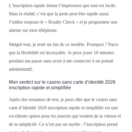
L’inscription rapide donne l’impression que tout est facile.
Mais la réalité, c’est que la perte peut être rapide aussi.
J’utilise toujours le « Reality Check » et je programme une
alarme sur mon téléphone.
Malgré tout, je reste un fan de ce modèle. Pourquoi ? Parce
que la flexibilité est incroyable. Je peux jouer 10 minutes
pendant ma pause sans avoir à me connecter à un portail
administratif.
Mon verdict sur le casino sans carte d’identité 2026
inscription rapide et simplifiée
Après des semaines de test, je peux dire que le casino sans
carte d’identité 2026 inscription rapide et simplifiée est une
excellente option pour les joueurs qui veulent de la vitesse et
de la simplicité. Ce n’est pas un mythe : l’inscription prend