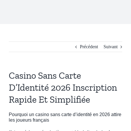
Le Club
Nos Installations
Drones
Précédent
Suivant
Galerie
Casino Sans Carte
Contact
D’Identité 2026 Inscription
Rapide Et Simplifiée
Pourquoi un casino sans carte d’identité en 2026 attire
les joueurs français