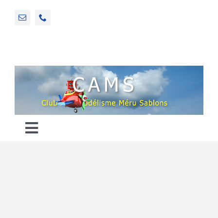
Passer
au
contenu
Toggle
Navigation
Accueil
L’Aéromodélisme