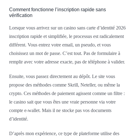
Comment fonctionne l’inscription rapide sans
vérification
Lorsque vous arrivez sur un casino sans carte d’identité 2026
inscription rapide et simplifiée, le processus est radicalement
différent. Vous entrez votre email, un pseudo, et vous
choisissez un mot de passe. C’est tout. Pas de formulaire à
remplir avec votre adresse exacte, pas de téléphone à valider.
Ensuite, vous passez directement au dépôt. Le site vous
propose des méthodes comme Skrill, Neteller, ou même la
crypto. Ces méthodes de paiement agissent comme un filtre :
le casino sait que vous êtes une vraie personne via votre
compte e-wallet. Mais il ne stocke pas vos documents
d’identité.
D’après mon expérience, ce type de plateforme utilise des