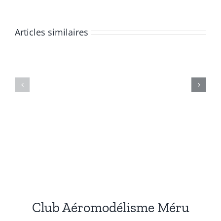
Machine
De
À
Casino
Articles similaires
Sous
En
Argent
Ligne
Réel
Fiable
2026
2026
Les
Le
Jeux
Classement
Qui
Des
Rapporte
Plateformes
Vraiment
Sûres
Club Aéromodélisme Méru