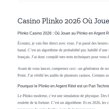
Casino Plinko 2026 Où Joue
Plinko Casino 2026 : Où Jouer au Plinko en Argent 
Écoutez, je vais être direct avec vous. J’ai passé des heures 
banal. C’est un algorithme de probabilité pur, habillé d’une 
français. J’ai donc compilé mes tests techniques pour vous é
Avant de vous lancer, comprenez ceci : un générateur de no
Point. J’ai vérifié les audits de plusieurs casinos. Certains 
Pourquoi le Plinko en Argent Réel est un Pari Techn
Le Plinko moderne, c’est une simulation de physique. Des bi
roulette de la fortune. C’est un algorithme. Et en 2026, les