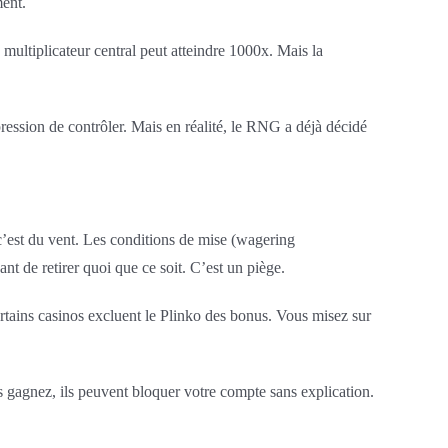
ment.
 multiplicateur central peut atteindre 1000x. Mais la
impression de contrôler. Mais en réalité, le RNG a déjà décidé
 c’est du vent. Les conditions de mise (wagering
 de retirer quoi que ce soit. C’est un piège.
ertains casinos excluent le Plinko des bonus. Vous misez sur
s gagnez, ils peuvent bloquer votre compte sans explication.