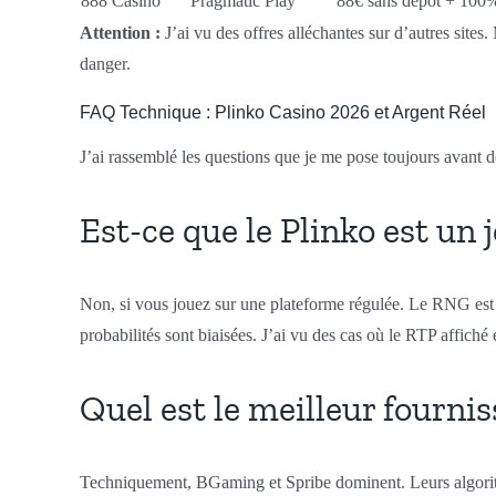
888 Casino
Pragmatic Play
88€ sans dépôt + 100
Attention :
J’ai vu des offres alléchantes sur d’autres site
danger.
FAQ Technique : Plinko Casino 2026 et Argent Réel
J’ai rassemblé les questions que je me pose toujours avant de
Est-ce que le Plinko est un 
Non, si vous jouez sur une plateforme régulée. Le RNG est 
probabilités sont biaisées. J’ai vu des cas où le RTP affiché 
Quel est le meilleur fourni
Techniquement, BGaming et Spribe dominent. Leurs algorithme