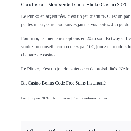
Conclusion : Mon Verdict sur le Plinko Casino 2026
Le Plinko en argent réel, c’est un jeu d’adulte. C’est un par
petites mises, et ne poursuivez jamais vos pertes. J’ai perdu
Pour moi, les meilleures options en 2026 sont Betway et Leo
voulez un conseil : commencez par 10€, jouez en mode « l
changez de casino.
Le Plinko, c’est un jeu de patience et de probabilités. Ne l
Bit Casino Bonus Code Free Spins Instantané
sur
Par
|
6 juin 2026
|
Non classé
|
Commentaires fermés
Casino
Plinko
2026
Où