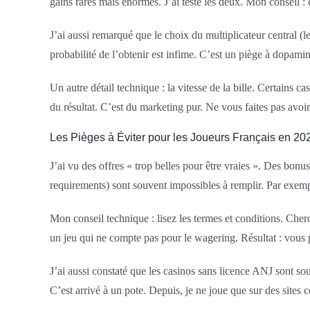
gains rares mais énormes. J’ai testé les deux. Mon conseil
J’ai aussi remarqué que le choix du multiplicateur central (l
probabilité de l’obtenir est infime. C’est un piège à dopam
Un autre détail technique : la vitesse de la bille. Certains c
du résultat. C’est du marketing pur. Ne vous faites pas avoir
Les Pièges à Éviter pour les Joueurs Français en 20
J’ai vu des offres « trop belles pour être vraies ». Des bon
requirements) sont souvent impossibles à remplir. Par exemp
Mon conseil technique : lisez les termes et conditions. Cher
un jeu qui ne compte pas pour le wagering. Résultat : vous 
J’ai aussi constaté que les casinos sans licence ANJ sont s
C’est arrivé à un pote. Depuis, je ne joue que sur des sites ce