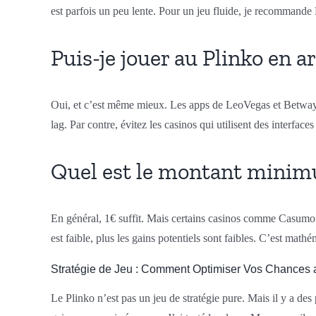
est parfois un peu lente. Pour un jeu fluide, je recommand
Puis-je jouer au Plinko en 
Oui, et c’est même mieux. Les apps de LeoVegas et Betway s
lag. Par contre, évitez les casinos qui utilisent des interfac
Quel est le montant minimu
En général, 1€ suffit. Mais certains casinos comme Casumo pe
est faible, plus les gains potentiels sont faibles. C’est math
Stratégie de Jeu : Comment Optimiser Vos Chances au
Le Plinko n’est pas un jeu de stratégie pure. Mais il y a des