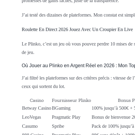
promesses de gains faciles, juste de la transparence.
J’ai testé des dizaines de plateformes. Mon constat est simple
Roulette En Direct 2026 Jouez Avec Un Croupier En Live
Le Plinko, c’est un jeu où vous pouvez perdre 10 mises de sui
de jeu.
Où Jouer au Plinko en Argent Réel en 2026 : Mon T
J’ai filtré les plateformes sur des critères précis : vitesse 
ceux qui sortent du lot.
Casino
Fournisseur Plinko
Bonus P
Betway Casino
BGaming
100% jusqu’à 500€ + 5
LeoVegas
Pragmatic Play
Bonus de bienvenue 20
Casumo
Spribe
Pack de 100% jusqu’à