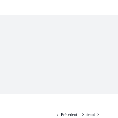
Précédent
Suivant