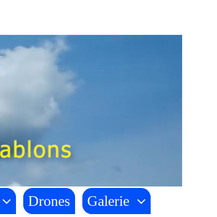
Drones
Galerie