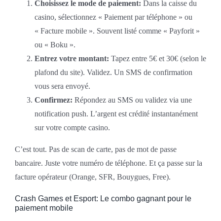
Choisissez le mode de paiement:
Dans la caisse du
casino, sélectionnez « Paiement par téléphone » ou
« Facture mobile ». Souvent listé comme « Payforit »
ou « Boku ».
Entrez votre montant:
Tapez entre 5€ et 30€ (selon le
plafond du site). Validez. Un SMS de confirmation
vous sera envoyé.
Confirmez:
Répondez au SMS ou validez via une
notification push. L’argent est crédité instantanément
sur votre compte casino.
C’est tout. Pas de scan de carte, pas de mot de passe
bancaire. Juste votre numéro de téléphone. Et ça passe sur la
facture opérateur (Orange, SFR, Bouygues, Free).
Crash Games et Esport: Le combo gagnant pour le
paiement mobile