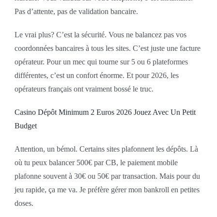
Pas d’attente, pas de validation bancaire.
Le vrai plus? C’est la sécurité. Vous ne balancez pas vos
coordonnées bancaires à tous les sites. C’est juste une facture
opérateur. Pour un mec qui tourne sur 5 ou 6 plateformes
différentes, c’est un confort énorme. Et pour 2026, les
opérateurs français ont vraiment bossé le truc.
Casino Dépôt Minimum 2 Euros 2026 Jouez Avec Un Petit
Budget
Attention, un bémol. Certains sites plafonnent les dépôts. Là
où tu peux balancer 500€ par CB, le paiement mobile
plafonne souvent à 30€ ou 50€ par transaction. Mais pour du
jeu rapide, ça me va. Je préfère gérer mon bankroll en petites
doses.