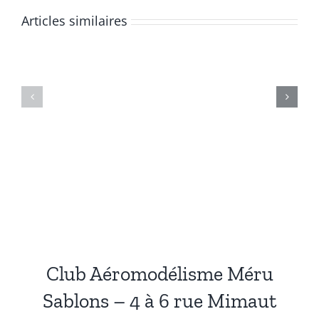
À
Casino
Articles similaires
Sous
En
Argent
Ligne
Réel
Fiable
2026
2026
Les
Le
Jeux
Classement
Qui
Des
Rapporte
Plateformes
Vraiment
Sûres
Club Aéromodélisme Méru
Sablons – 4 à 6 rue Mimaut