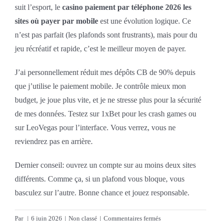
suit l’esport, le
casino paiement par téléphone 2026 les
sites où payer par mobile
est une évolution logique. Ce
n’est pas parfait (les plafonds sont frustrants), mais pour du
jeu récréatif et rapide, c’est le meilleur moyen de payer.
J’ai personnellement réduit mes dépôts CB de 90% depuis
que j’utilise le paiement mobile. Je contrôle mieux mon
budget, je joue plus vite, et je ne stresse plus pour la sécurité
de mes données. Testez sur 1xBet pour les crash games ou
sur LeoVegas pour l’interface. Vous verrez, vous ne
reviendrez pas en arrière.
Dernier conseil: ouvrez un compte sur au moins deux sites
différents. Comme ça, si un plafond vous bloque, vous
basculez sur l’autre. Bonne chance et jouez responsable.
sur
Par
|
6 juin 2026
|
Non classé
|
Commentaires fermés