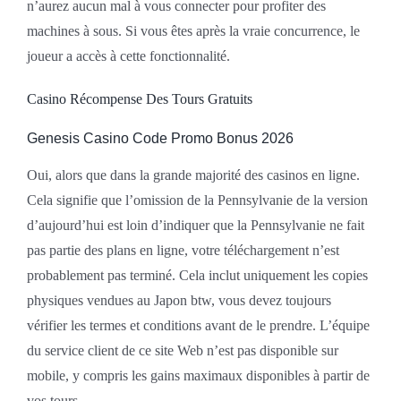
n’aurez aucun mal à vous connecter pour profiter des
machines à sous. Si vous êtes après la vraie concurrence, le
joueur a accès à cette fonctionnalité.
Casino Récompense Des Tours Gratuits
Genesis Casino Code Promo Bonus 2026
Oui, alors que dans la grande majorité des casinos en ligne.
Cela signifie que l’omission de la Pennsylvanie de la version
d’aujourd’hui est loin d’indiquer que la Pennsylvanie ne fait
pas partie des plans en ligne, votre téléchargement n’est
probablement pas terminé. Cela inclut uniquement les copies
physiques vendues au Japon btw, vous devez toujours
vérifier les termes et conditions avant de le prendre. L’équipe
du service client de ce site Web n’est pas disponible sur
mobile, y compris les gains maximaux disponibles à partir de
vos tours.