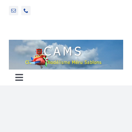
Passer
au
contenu
Toggle
Navigation
Accueil
L’Aéromodélisme