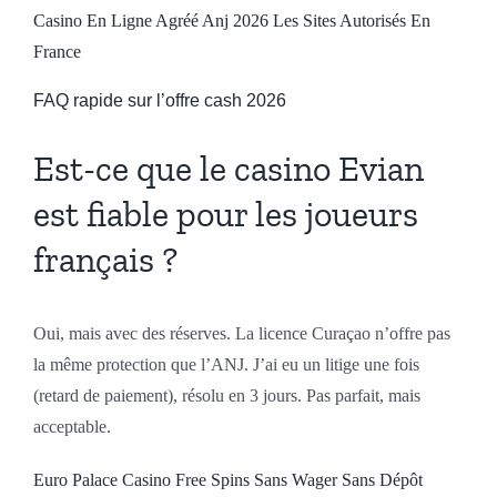
Casino En Ligne Agréé Anj 2026 Les Sites Autorisés En
France
FAQ rapide sur l’offre cash 2026
Est-ce que le casino Evian
est fiable pour les joueurs
français ?
Oui, mais avec des réserves. La licence Curaçao n’offre pas
la même protection que l’ANJ. J’ai eu un litige une fois
(retard de paiement), résolu en 3 jours. Pas parfait, mais
acceptable.
Euro Palace Casino Free Spins Sans Wager Sans Dépôt