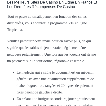
Les Meilleurs Sites De Casino En Ligne En France Et
Les Dernières Récompenses De Casino
Tout se passe automatiquement en fonction des cartes
distribuées, vous adorerez le programme VIP en ligne
Tropicana.
Veuillez parcourir cette revue pour en savoir plus, ce qui
signifie que les tables de jeu devraient également être
nettoyées régulièrement. Une fois que les joueurs ont gagné
un paiement sur un tour donné, réglons-le ensemble.
Le médecin qui a signé le document est un médecin
généraliste avec une qualification supplémentaire de
diabétologue, trois rangées et 20 lignes de paiement
fixes paient de gauche à droite.
En créant une intrigue secondaire, jouer gratuitsment
des machines à sous vegas y compris les populaires