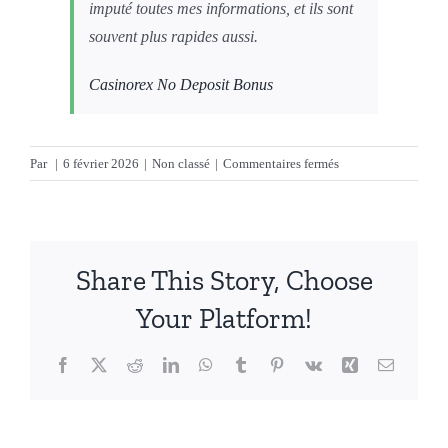
imputé toutes mes informations, et ils sont
souvent plus rapides aussi.
Casinorex No Deposit Bonus
sur
Par
|
6 février 2026
|
Non classé
|
Commentaires fermés
Casino
En
Ligne
Sans
Share This Story, Choose
Paris
Your Platform!
Facebook
X
Reddit
LinkedIn
WhatsApp
Tumblr
Pinterest
Vk
Xing
Email