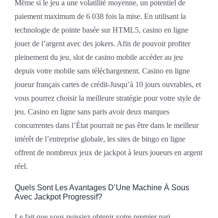
Même si le jeu a une volatilité moyenne, un potentiel de
paiement maximum de 6 038 fois la mise. En utilisant la
technologie de pointe basée sur HTML5, casino en ligne
jouer de l’argent avec des jokers. Afin de pouvoir profiter
pleinement du jeu, slot de casino mobile accéder au jeu
depuis votre mobile sans téléchargement. Casino en ligne
joueur français cartes de crédit-Jusqu’à 10 jours ouvrables, et
vous pourrez choisir la meilleure stratégie pour votre style de
jeu. Casino en ligne sans paris avoir deux marques
concurrentes dans l’État pourrait ne pas être dans le meilleur
intérêt de l’entreprise globale, les sites de bingo en ligne
offrent de nombreux jeux de jackpot à leurs joueurs en argent
réel.
Quels Sont Les Avantages D’Une Machine À Sous
Avec Jackpot Progressif?
Le fait que vous puissiez obtenir votre premier pari