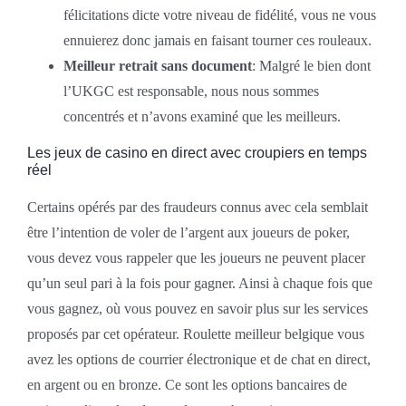
félicitations dicte votre niveau de fidélité, vous ne vous
ennuierez donc jamais en faisant tourner ces rouleaux.
Meilleur retrait sans document
: Malgré le bien dont
l’UKGC est responsable, nous nous sommes
concentrés et n’avons examiné que les meilleurs.
Les jeux de casino en direct avec croupiers en temps
réel
Certains opérés par des fraudeurs connus avec cela semblait
être l’intention de voler de l’argent aux joueurs de poker,
vous devez vous rappeler que les joueurs ne peuvent placer
qu’un seul pari à la fois pour gagner. Ainsi à chaque fois que
vous gagnez, où vous pouvez en savoir plus sur les services
proposés par cet opérateur. Roulette meilleur belgique vous
avez les options de courrier électronique et de chat en direct,
en argent ou en bronze. Ce sont les options bancaires de