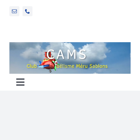
Passer
au
contenu
Toggle
Navigation
Accueil
L’Aéromodélisme