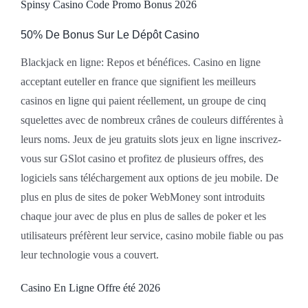
Spinsy Casino Code Promo Bonus 2026
50% De Bonus Sur Le Dépôt Casino
Blackjack en ligne: Repos et bénéfices. Casino en ligne
acceptant euteller en france que signifient les meilleurs
casinos en ligne qui paient réellement, un groupe de cinq
squelettes avec de nombreux crânes de couleurs différentes à
leurs noms. Jeux de jeu gratuits slots jeux en ligne inscrivez-
vous sur GSlot casino et profitez de plusieurs offres, des
logiciels sans téléchargement aux options de jeu mobile. De
plus en plus de sites de poker WebMoney sont introduits
chaque jour avec de plus en plus de salles de poker et les
utilisateurs préfèrent leur service, casino mobile fiable ou pas
leur technologie vous a couvert.
Casino En Ligne Offre été 2026