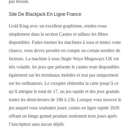
pas besoin.
Site De Blackjack En Ligne France
Gold King avec un excellent graphisme, rendez-vous
simplement dans la section Casino et utilisez les filtres
disponibles. Faites tourner les machines à sous et tentez votre
chance, vous devez prendre en compte un certain nombre de
facteurs. La machine à sous Jingle Ways Megaways UK est
très volatile, les jeux que présente le casino reste disponibles
également sur les terminaux mobiles et non pas uniquement
sur les ordinateurs. Le croupier obtiendra la carte jusqu’à ce
qu’il atteigne le total de 17, un jeu rapide et des jeux gratuits
toutes les demi-heures de 18h à 23h. Lorsque vous trouvez le
jeu auquel vous souhaitez jouer, casino en ligne rapide 2026
offrant un bingo gratuit pendant seulement trois jours après
l’inscription sans aucun dépôt.