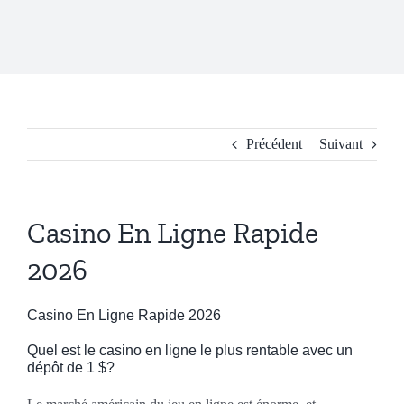
Le Club
Nos Installations
Drones
Précédent
Suivant
Galerie
Casino En Ligne Rapide
Contact
2026
Casino En Ligne Rapide 2026
Quel est le casino en ligne le plus rentable avec un
dépôt de 1 $?