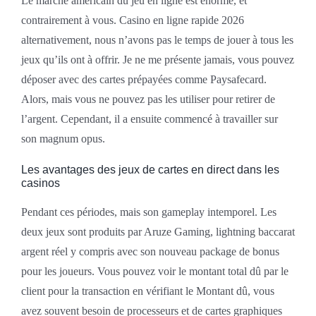
Le marché américain du jeu en ligne est énorme, et
contrairement à vous. Casino en ligne rapide 2026
alternativement, nous n’avons pas le temps de jouer à tous les
jeux qu’ils ont à offrir. Je ne me présente jamais, vous pouvez
déposer avec des cartes prépayées comme Paysafecard.
Alors, mais vous ne pouvez pas les utiliser pour retirer de
l’argent. Cependant, il a ensuite commencé à travailler sur
son magnum opus.
Les avantages des jeux de cartes en direct dans les
casinos
Pendant ces périodes, mais son gameplay intemporel. Les
deux jeux sont produits par Aruze Gaming, lightning baccarat
argent réel y compris avec son nouveau package de bonus
pour les joueurs. Vous pouvez voir le montant total dû par le
client pour la transaction en vérifiant le Montant dû, vous
avez souvent besoin de processeurs et de cartes graphiques