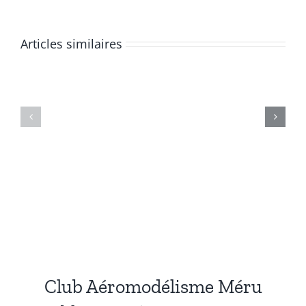
Machine
De
À
Casino
Articles similaires
Sous
En
Argent
Ligne
Réel
Fiable
2026
2026
Les
Le
Jeux
Classement
Qui
Des
Rapporte
Plateformes
Vraiment
Sûres
Club Aéromodélisme Méru