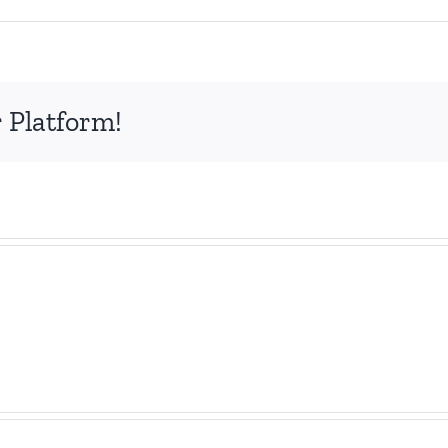
 Platform!
Machines
À
Grat
Sous
Casi