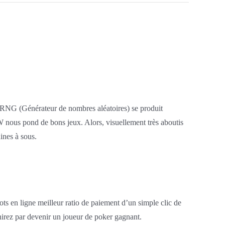
e RNG (Générateur de nombres aléatoires) se produit
 nous pond de bons jeux. Alors, visuellement très aboutis
ines à sous.
s en ligne meilleur ratio de paiement d’un simple clic de
nirez par devenir un joueur de poker gagnant.