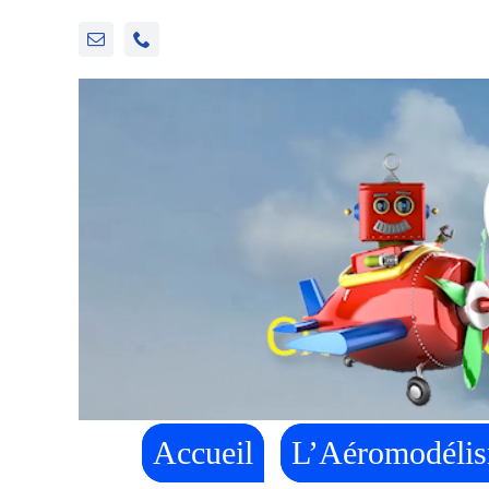
Passer
au
contenu
Accueil
L’Aéromodéli