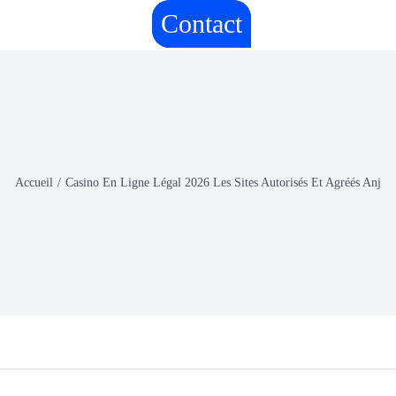
Contact
Accueil
Casino En Ligne Légal 2026 Les Sites Autorisés Et Agréés Anj