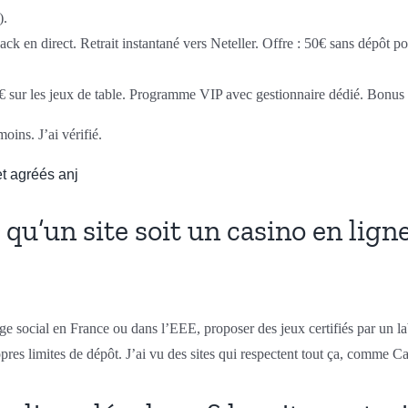
).
ck en direct. Retrait instantané vers Neteller. Offre : 50€ sans dépôt 
 sur les jeux de table. Programme VIP avec gestionnaire dédié. Bonus 
oins. J’ai vérifié.
et agréés anj
 qu’un site soit un casino en ligne
iège social en France ou dans l’EEE, proposer des jeux certifiés par un
propres limites de dépôt. J’ai vu des sites qui respectent tout ça, comme