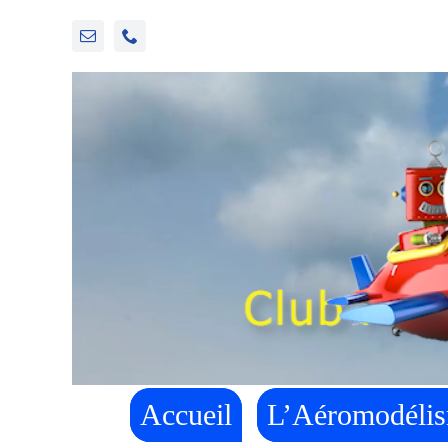
Passer
au
contenu
Accueil
L’Aéromodéli