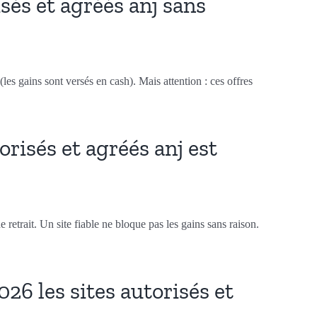
isés et agréés anj sans
les gains sont versés en cash). Mais attention : ces offres
orisés et agréés anj est
 retrait. Un site fiable ne bloque pas les gains sans raison.
.
026 les sites autorisés et