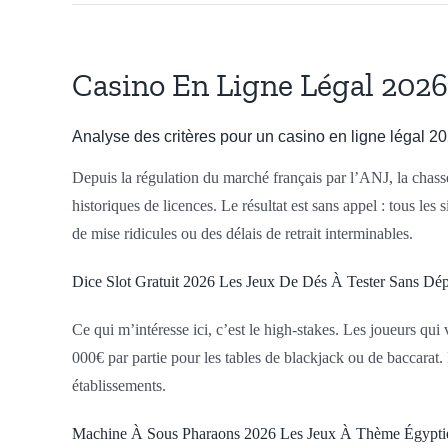
Casino En Ligne Légal 2026 
Analyse des critères pour un casino en ligne légal 20
Depuis la régulation du marché français par l’ANJ, la chasse
historiques de licences. Le résultat est sans appel : tous les 
de mise ridicules ou des délais de retrait interminables.
Dice Slot Gratuit 2026 Les Jeux De Dés À Tester Sans Dé
Ce qui m’intéresse ici, c’est le high-stakes. Les joueurs qu
000€ par partie pour les tables de blackjack ou de baccarat.
établissements.
Machine À Sous Pharaons 2026 Les Jeux À Thème Égypti