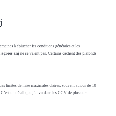
j
emaines à éplucher les conditions générales et les
t agréés anj
ne se valent pas. Certains cachent des plafonds
 des limites de mise maximales claires, souvent autour de 10
. C’est un détail que j’ai vu dans les CGV de plusieurs