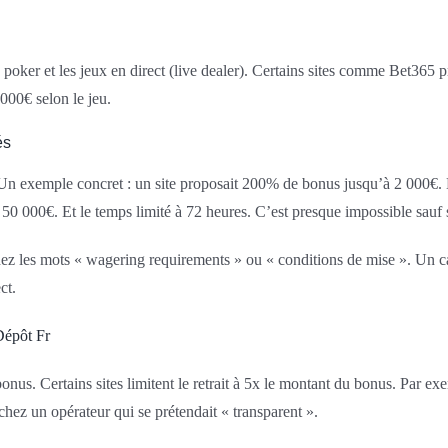
 le poker et les jeux en direct (live dealer). Certains sites comme Bet3
000€ selon le jeu.
és
s. Un exemple concret : un site proposait 200% de bonus jusqu’à 2 000€. 
er 50 000€. Et le temps limité à 72 heures. C’est presque impossible sauf 
hez les mots « wagering requirements » ou « conditions de mise ». Un casi
ct.
Dépôt Fr
 bonus. Certains sites limitent le retrait à 5x le montant du bonus. Pa
 chez un opérateur qui se prétendait « transparent ».