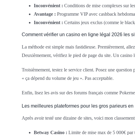
Inconvénient :
Conditions de mise complexes sur les
Avantage :
Programme VIP avec cashback hebdomada
Inconvénient :
Certains jeux exclus (comme le blackj
Comment vérifier un casino en ligne légal 2026 les si
La méthode est simple mais fastidieuse. Premièrement, allez su
Deuxièmement, vérifiez le pied de page du site. Un casin
Troisièmement, testez le service client. Posez une question pr
« ça dépend du volume de jeu ». Pas acceptable.
Enfin, lisez les avis sur des forums français comme Pokernew
Les meilleures plateformes pour les gros parieurs en
Après avoir testé une dizaine de sites, voici mon classement
Betway Casino :
Limite de mise max de 5 000€ par t