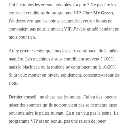
J’ai fait toutes les erreurs possibles. La pire ? Ne pas lire les
termes et conditions du programme VIP. Chez
Mr Green
,
j’ai découvert que les points accumulés avec un bonus ne
comptaient pas pour le niveau VIP. J’avais grindé pendant un
mois pour rien.
Autre erreur : croire que tous les jeux contribuent de la même
manière. Les machines à sous contribuent souvent à 100%,
mais le blackjack ou la roulette ne contribuent qu’à 10-20%.
Si tu veux monter en niveau rapidement, concentre-toi sur les
slots.
Dernier conseil : ne chase pas les points. J’ai vu des joueurs
miser des sommes qu’ils ne pouvaient pas se permettre juste
pour atteindre le palier suivant. Ça n’en vaut pas la peine. Le
programme VIP est un bonus, pas une raison de jouer.