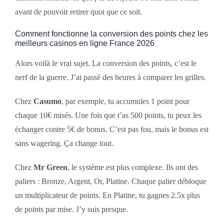
avant de pouvoir retirer quoi que ce soit.
Comment fonctionne la conversion des points chez les
meilleurs casinos en ligne France 2026
Alors voilà le vrai sujet. La conversion des points, c’est le
nerf de la guerre. J’ai passé des heures à comparer les grilles.
Chez
Casumo
, par exemple, tu accumules 1 point pour
chaque 10€ misés. Une fois que t’as 500 points, tu peux les
échanger contre 5€ de bonus. C’est pas fou, mais le bonus est
sans wagering. Ça change tout.
Chez
Mr Green
, le système est plus complexe. Ils ont des
paliers : Bronze, Argent, Or, Platine. Chaque palier débloque
un multiplicateur de points. En Platine, tu gagnes 2.5x plus
de points par mise. J’y suis presque.