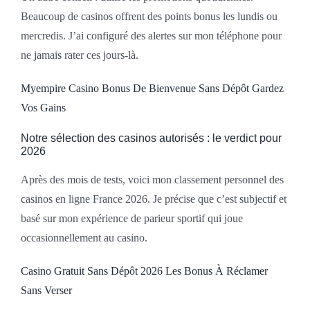
Beaucoup de casinos offrent des points bonus les lundis ou
mercredis. J’ai configuré des alertes sur mon téléphone pour
ne jamais rater ces jours-là.
Myempire Casino Bonus De Bienvenue Sans Dépôt Gardez
Vos Gains
Notre sélection des casinos autorisés : le verdict pour
2026
Après des mois de tests, voici mon classement personnel des
casinos en ligne France 2026. Je précise que c’est subjectif et
basé sur mon expérience de parieur sportif qui joue
occasionnellement au casino.
Casino Gratuit Sans Dépôt 2026 Les Bonus À Réclamer
Sans Verser