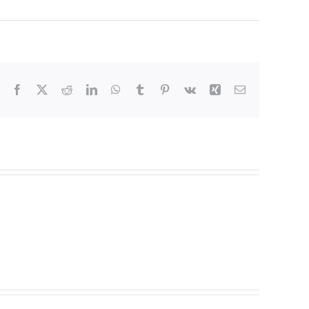
Facebook
X
Reddit
LinkedIn
WhatsApp
Tumblr
Pinterest
Vk
Xing
Email
Casinos
orama
Belges
no
2026