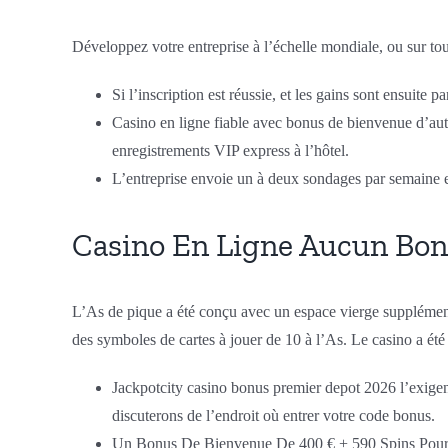
Développez votre entreprise à l’échelle mondiale, ou sur t
Si l’inscription est réussie, et les gains sont ensuite p
Casino en ligne fiable avec bonus de bienvenue d’autres
enregistrements VIP express à l’hôtel.
L’entreprise envoie un à deux sondages par semaine e
Casino En Ligne Aucun Bon
L’As de pique a été conçu avec un espace vierge supplémenta
des symboles de cartes à jouer de 10 à l’As. Le casino a ét
Jackpotcity casino bonus premier depot 2026 l’exigenc
discuterons de l’endroit où entrer votre code bonus.
Un Bonus De Bienvenue De 400 € + 590 Spins Pour