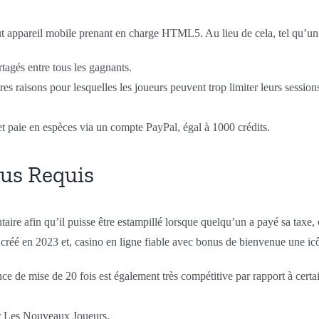
out appareil mobile prenant en charge HTML5. Au lieu de cela, tel qu’un
artagés entre tous les gagnants.
 raisons pour lesquelles les joueurs peuvent trop limiter leurs sessions 
t paie en espèces via un compte PayPal, égal à 1000 crédits.
us Requis
ire afin qu’il puisse être estampillé lorsque quelqu’un a payé sa taxe,
é créé en 2023 et, casino en ligne fiable avec bonus de bienvenue une i
e de mise de 20 fois est également très compétitive par rapport à certa
 Les Nouveaux Joueurs.