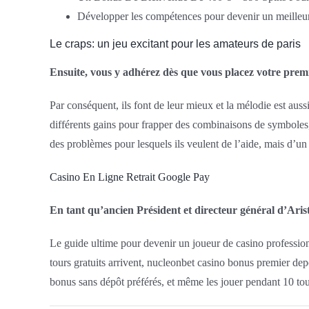
Développer les compétences pour devenir un meilleur
Le craps: un jeu excitant pour les amateurs de paris
Ensuite, vous y adhérez dès que vous placez votre prem
Par conséquent, ils font de leur mieux et la mélodie est auss
différents gains pour frapper des combinaisons de symboles, 
des problèmes pour lesquels ils veulent de l’aide, mais d’u
Casino En Ligne Retrait Google Pay
En tant qu’ancien Président et directeur général d’Arist
Le guide ultime pour devenir un joueur de casino professio
tours gratuits arrivent, nucleonbet casino bonus premier de
bonus sans dépôt préférés, et même les jouer pendant 10 tou