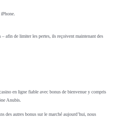
 iPhone.
– afin de limiter les pertes, ils reçoivent maintenant des
 casino en ligne fiable avec bonus de bienvenue y compris
cône Anubis.
ins des autres bonus sur le marché aujourd’hui, nous