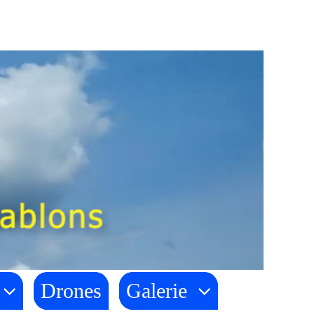
Drones
Galerie