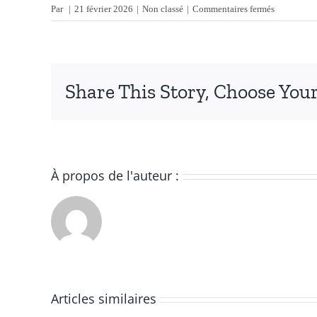
sur
Par
|
21 février 2026
|
Non classé
|
Commentaires fermés
Casino
En
Ligne
Fiable
Share This Story, Choose Your
Avec
Bonus
De
Bienvenue
À propos de l'auteur :
Site
De
Casino
Articles similaires