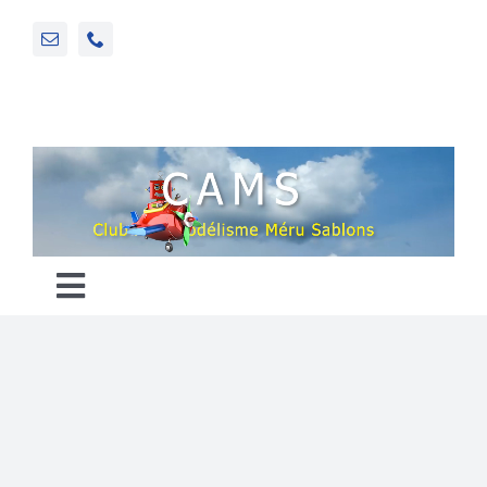
Passer
au
contenu
Toggle
Navigation
Accueil
L’Aéromodélisme