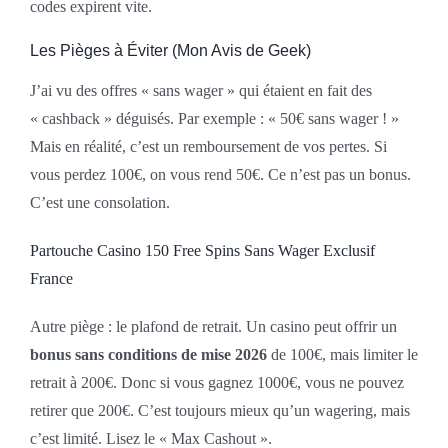
codes expirent vite.
Les Pièges à Éviter (Mon Avis de Geek)
J’ai vu des offres « sans wager » qui étaient en fait des
« cashback » déguisés. Par exemple : « 50€ sans wager ! »
Mais en réalité, c’est un remboursement de vos pertes. Si
vous perdez 100€, on vous rend 50€. Ce n’est pas un bonus.
C’est une consolation.
Partouche Casino 150 Free Spins Sans Wager Exclusif
France
Autre piège : le plafond de retrait. Un casino peut offrir un
bonus sans conditions de mise 2026
de 100€, mais limiter le
retrait à 200€. Donc si vous gagnez 1000€, vous ne pouvez
retirer que 200€. C’est toujours mieux qu’un wagering, mais
c’est limité. Lisez le « Max Cashout ».