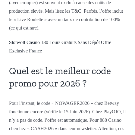
(avec croupier) est souvent exclu à cause des coûts de
production élevés. Mais lisez les T&C. Parfois, l’offre inclut
le « Live Roulette » avec un taux de contribution de 100%
(ce qui est rare).
Slotwolf Casino 180 Tours Gratuits Sans Dépôt Offre
Exclusive France
Quel est le meilleur code
promo pour 2026 ?
Pour l’instant, le code « NOWAGER2026 » chez Betway
fonctionne encore (vérifié le 15 Juin 2026). Chez PlayOJO, il
n’y a pas de code, l’offre est automatique. Pour 888 Casino,
cherchez « CASH2026 » dans leur newsletter. Attention, ces