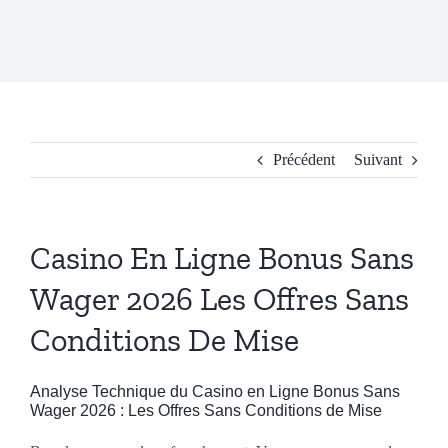
Le Club
Nos Installations
Drones
Précédent
Suivant
Galerie
Casino En Ligne Bonus Sans
Contact
Wager 2026 Les Offres Sans
Conditions De Mise
Analyse Technique du Casino en Ligne Bonus Sans
Wager 2026 : Les Offres Sans Conditions de Mise