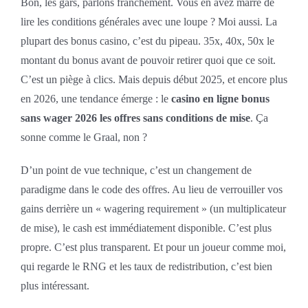
Bon, les gars, parlons franchement. Vous en avez marre de
lire les conditions générales avec une loupe ? Moi aussi. La
plupart des bonus casino, c’est du pipeau. 35x, 40x, 50x le
montant du bonus avant de pouvoir retirer quoi que ce soit.
C’est un piège à clics. Mais depuis début 2025, et encore plus
en 2026, une tendance émerge : le
casino en ligne bonus
sans wager 2026 les offres sans conditions de mise
. Ça
sonne comme le Graal, non ?
D’un point de vue technique, c’est un changement de
paradigme dans le code des offres. Au lieu de verrouiller vos
gains derrière un « wagering requirement » (un multiplicateur
de mise), le cash est immédiatement disponible. C’est plus
propre. C’est plus transparent. Et pour un joueur comme moi,
qui regarde le RNG et les taux de redistribution, c’est bien
plus intéressant.