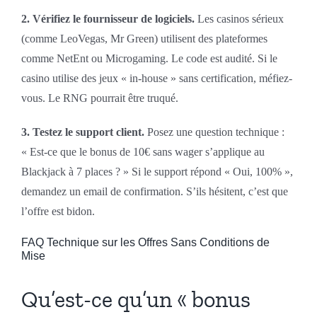
2. Vérifiez le fournisseur de logiciels.
Les casinos sérieux
(comme LeoVegas, Mr Green) utilisent des plateformes
comme NetEnt ou Microgaming. Le code est audité. Si le
casino utilise des jeux « in-house » sans certification, méfiez-
vous. Le RNG pourrait être truqué.
3. Testez le support client.
Posez une question technique :
« Est-ce que le bonus de 10€ sans wager s’applique au
Blackjack à 7 places ? » Si le support répond « Oui, 100% »,
demandez un email de confirmation. S’ils hésitent, c’est que
l’offre est bidon.
FAQ Technique sur les Offres Sans Conditions de
Mise
Qu’est-ce qu’un « bonus