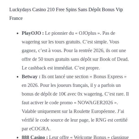
Luckydays Casino 210 Free Spins Sans Dépôt Bonus Vip
France
PlayOJO :
Le pionnier du « OJOplus ». Pas de
wagering sur les tours gratuits. C’est simple. Vous
gagnez, c’est à vous. Pour la rentrée 2026, ils ont une
offre de 50 tours gratuits sans dépôt sur Book of Dead.
Le cashback est immédiat. C’est propre.
Betway :
Ils ont lancé une section « Bonus Express »
en 2026. Pour les joueurs français, il y a parfois un
bonus de dépôt de 10€ avec 0x wagering. C’est rare. Il
faut activer le code promo « NOWAGER2026 ».
Valable uniquement sur la Roulette Européenne. J’ai
vérifié le code source de leur page, le RNG est certifié
par eCOGRA.
888 Casino :
Leur offre « Welcome Bonus » classique