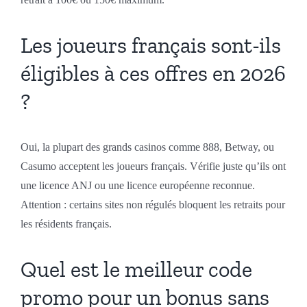
Les joueurs français sont-ils
éligibles à ces offres en 2026
?
Oui, la plupart des grands casinos comme 888, Betway, ou
Casumo acceptent les joueurs français. Vérifie juste qu’ils ont
une licence ANJ ou une licence européenne reconnue.
Attention : certains sites non régulés bloquent les retraits pour
les résidents français.
Quel est le meilleur code
promo pour un bonus sans