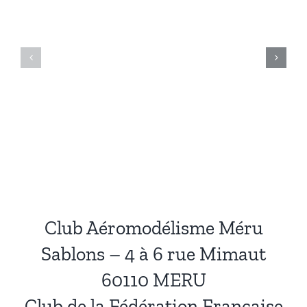
En
Argent
Ligne
Réel
Fiable
2026
2026
Les
Le
Jeux
Classement
Qui
Des
Rapporte
Plateformes
Vraiment
Sûres
Club Aéromodélisme Méru
Sablons – 4 à 6 rue Mimaut
60110 MERU
Club de la Fédération Française