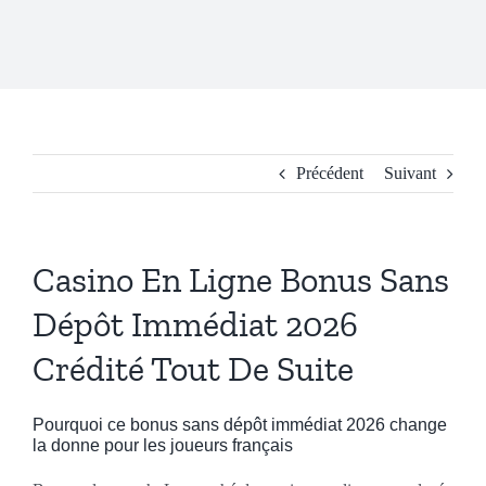
Le Club
Nos Installations
Drones
Précédent
Suivant
Galerie
Casino En Ligne Bonus Sans
Contact
Dépôt Immédiat 2026
Crédité Tout De Suite
Pourquoi ce bonus sans dépôt immédiat 2026 change
la donne pour les joueurs français