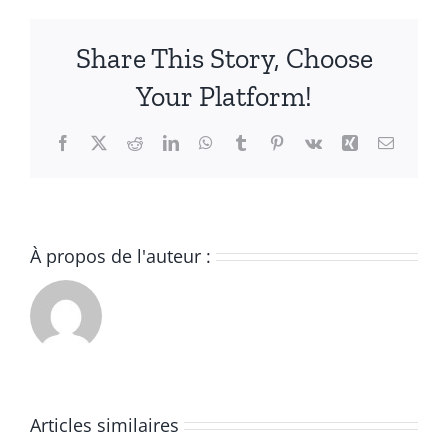
Ligne
Bonus
Share This Story, Choose
Sans
Dépôt
Your Platform!
Immédiat
2026
Facebook
X
Reddit
LinkedIn
WhatsApp
Tumblr
Pinterest
Vk
Xing
Email
Crédité
Tout
De
Suite
À propos de l'auteur :
Site
Machine
De
À
Casino
Articles similaires
Sous