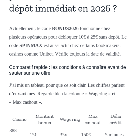
dépôt immédiat en 2026 ?
Actuellement, le code
BONUS2026
fonctionne chez
plusieurs opérateurs pour débloquer 10€ à 25€ sans dépôt. Le
code
SPINMAX
est aussi actif chez certains bookmakers-
casinos comme Unibet. Vérifie toujours la date de validité.
Comparatif rapide : les conditions à connaître avant de
sauter sur une offre
J’ai mis un tableau pour que ce soit clair. Les chiffres parlent
d’eux-mêmes. Regarde bien la colonne « Wagering » et
« Max cashout ».
Montant
Max
Délai
Casino
Wagering
bonus
cashout
crédit
888
15€
35x
150€
5 minutes