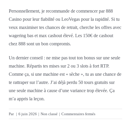
Personnellement, je recommande de commencer par 888
Casino pour leur fiabilité ou LeoVegas pour la rapidité. Si tu
veux maximiser tes chances de retrait, cherche les offres avec
wagering bas et max cashout élevé. Les 150€ de cashout
chez 888 sont un bon compromis.
Un dernier conseil : ne mise pas tout ton bonus sur une seule
machine. Répartis tes mises sur 2 ou 3 slots à fort RTP.
Comme ça, si une machine est « sèche », tu as une chance de
te rattraper sur l’autre. J’ai déjà perdu 50 tours gratuits sur
une seule machine à cause d’une variance trop élevée. Ça
m’a appris la leçon.
sur
Par
|
6 juin 2026
|
Non classé
|
Commentaires fermés
Casino
En