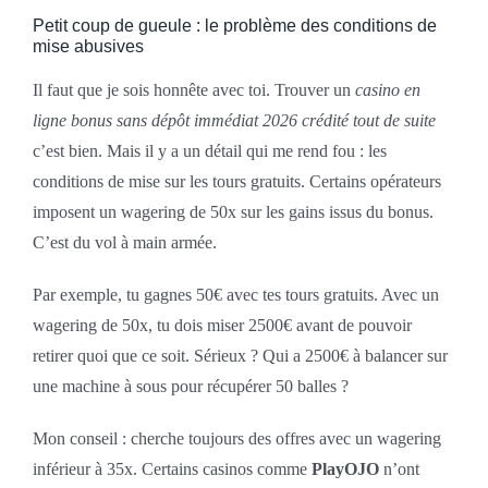
Petit coup de gueule : le problème des conditions de
mise abusives
Il faut que je sois honnête avec toi. Trouver un
casino en
ligne bonus sans dépôt immédiat 2026 crédité tout de suite
c’est bien. Mais il y a un détail qui me rend fou : les
conditions de mise sur les tours gratuits. Certains opérateurs
imposent un wagering de 50x sur les gains issus du bonus.
C’est du vol à main armée.
Par exemple, tu gagnes 50€ avec tes tours gratuits. Avec un
wagering de 50x, tu dois miser 2500€ avant de pouvoir
retirer quoi que ce soit. Sérieux ? Qui a 2500€ à balancer sur
une machine à sous pour récupérer 50 balles ?
Mon conseil : cherche toujours des offres avec un wagering
inférieur à 35x. Certains casinos comme
PlayOJO
n’ont