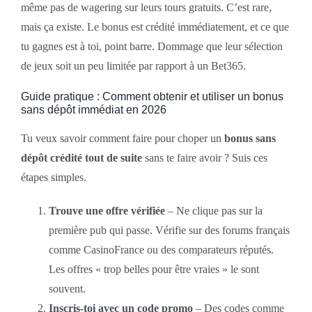
même pas de wagering sur leurs tours gratuits. C’est rare,
mais ça existe. Le bonus est crédité immédiatement, et ce que
tu gagnes est à toi, point barre. Dommage que leur sélection
de jeux soit un peu limitée par rapport à un Bet365.
Guide pratique : Comment obtenir et utiliser un bonus
sans dépôt immédiat en 2026
Tu veux savoir comment faire pour choper un
bonus sans
dépôt crédité tout de suite
sans te faire avoir ? Suis ces
étapes simples.
Trouve une offre vérifiée
– Ne clique pas sur la
première pub qui passe. Vérifie sur des forums français
comme CasinoFrance ou des comparateurs réputés.
Les offres « trop belles pour être vraies » le sont
souvent.
Inscris-toi avec un code promo
– Des codes comme