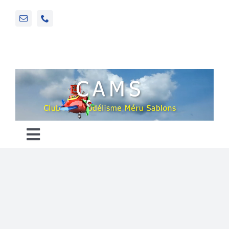
Passer
au
contenu
Toggle
Navigation
Accueil
L’Aéromodélisme