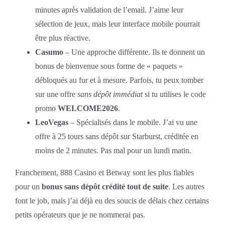
minutes après validation de l’email. J’aime leur
sélection de jeux, mais leur interface mobile pourrait
être plus réactive.
Casumo
– Une approche différente. Ils te donnent un
bonus de bienvenue sous forme de « paquets »
débloqués au fur et à mesure. Parfois, tu peux tomber
sur une offre
sans dépôt immédiat
si tu utilises le code
promo
WELCOME2026
.
LeoVegas
– Spécialisés dans le mobile. J’ai vu une
offre à 25 tours sans dépôt sur Starburst, créditée en
moins de 2 minutes. Pas mal pour un lundi matin.
Franchement, 888 Casino et Betway sont les plus fiables
pour un
bonus sans dépôt crédité tout de suite
. Les autres
font le job, mais j’ai déjà eu des soucis de délais chez certains
petits opérateurs que je ne nommerai pas.