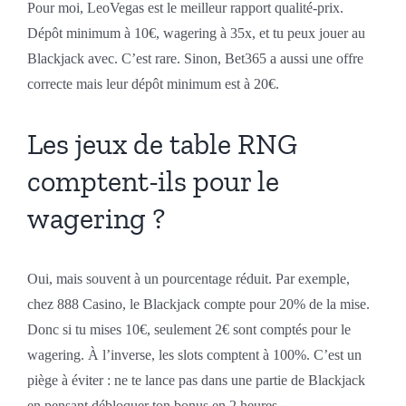
Pour moi, LeoVegas est le meilleur rapport qualité-prix.
Dépôt minimum à 10€, wagering à 35x, et tu peux jouer au
Blackjack avec. C’est rare. Sinon, Bet365 a aussi une offre
correcte mais leur dépôt minimum est à 20€.
Les jeux de table RNG
comptent-ils pour le
wagering ?
Oui, mais souvent à un pourcentage réduit. Par exemple,
chez 888 Casino, le Blackjack compte pour 20% de la mise.
Donc si tu mises 10€, seulement 2€ sont comptés pour le
wagering. À l’inverse, les slots comptent à 100%. C’est un
piège à éviter : ne te lance pas dans une partie de Blackjack
en pensant débloquer ton bonus en 2 heures.