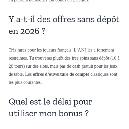
Y a-t-il des offres sans dépôt
en 2026 ?
Très rares pour les joueurs français. L’ANJ les a fortement
restreintes. Tu trouveras plutôt des free spins sans dépôt (10 à
20 tours) sur des slots, mais pas de cash gratuit pour les jeux
de table. Les
offres d’ouverture de compte
classiques sont
les plus courantes.
Quel est le délai pour
utiliser mon bonus ?