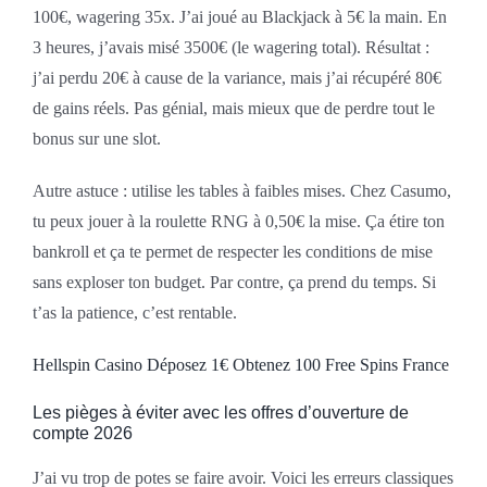
100€, wagering 35x. J’ai joué au Blackjack à 5€ la main. En
3 heures, j’avais misé 3500€ (le wagering total). Résultat :
j’ai perdu 20€ à cause de la variance, mais j’ai récupéré 80€
de gains réels. Pas génial, mais mieux que de perdre tout le
bonus sur une slot.
Autre astuce : utilise les tables à faibles mises. Chez Casumo,
tu peux jouer à la roulette RNG à 0,50€ la mise. Ça étire ton
bankroll et ça te permet de respecter les conditions de mise
sans exploser ton budget. Par contre, ça prend du temps. Si
t’as la patience, c’est rentable.
Hellspin Casino Déposez 1€ Obtenez 100 Free Spins France
Les pièges à éviter avec les offres d’ouverture de
compte 2026
J’ai vu trop de potes se faire avoir. Voici les erreurs classiques