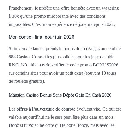
Franchement, je préfère une offre honnête avec un wagering
à 30x qu’une promo mirobolante avec des conditions
impossibles. C’est mon expérience de joueur depuis 2022.
Mon conseil final pour juin 2026
Si tu veux te lancer, prends le bonus de LeoVegas ou celui de
888 Casino. Ce sont les plus solides pour les jeux de table
RNG. N’oublie pas de vérifier le code promo BONUS2026
sur certains sites pour avoir un petit extra (souvent 10 tours
de roulette gratuits).
Mansion Casino Bonus Sans Dépôt Gain En Cash 2026
Les
offres à l’ouverture de compte
évoluent vite. Ce qui est
valable aujourd’hui ne le sera peut-être plus dans un mois.
Donc si tu vois une offre qui te botte, fonce, mais avec les