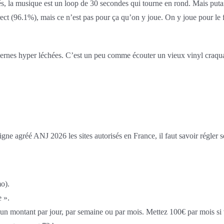
és, la musique est un loop de 30 secondes qui tourne en rond. Mais put
rrect (96.1%), mais ce n’est pas pour ça qu’on y joue. On y joue pour le
rnes hyper léchées. C’est un peu comme écouter un vieux vinyl craquant.
ligne agréé ANJ 2026 les sites autorisés en France, il faut savoir régler 
o).
 ».
 un montant par jour, par semaine ou par mois. Mettez 100€ par mois si 