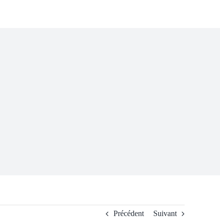
Précédent
Suivant