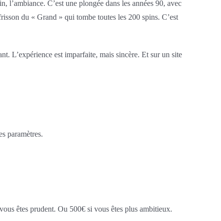
ain, l’ambiance. C’est une plongée dans les années 90, avec
 frisson du « Grand » qui tombe toutes les 200 spins. C’est
 L’expérience est imparfaite, mais sincère. Et sur un site
ses paramètres.
vous êtes prudent. Ou 500€ si vous êtes plus ambitieux.