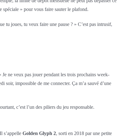
xemple, la limite de dépôt mensuelle ne peut pas dépasser ce
e spéciale » pour vous faire sauter le plafond.
e tu joues, tu veux faire une pause ? » C’est pas intrusif,
« Je ne veux pas jouer pendant les trois prochains week-
medi soir, impossible de me connecter. Ça m’a sauvé d’une
urtant, c’est l’un des piliers du jeu responsable.
Il s’appelle
Golden Glyph 2
, sorti en 2018 par une petite