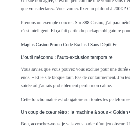
Un site non agréé, c’est un peu comme une voiture sans frei
que vous déclarez. Vous voulez fixer un plafond à 200€ ? C’es
Prenons un exemple concret. Sur 888 Casino, j’ai paramétré un
c’est intelligent. Et ça fait partie du package obligatoire p
Magius Casino Promo Code Exclusif Sans Dépôt Fr
L’outil méconnu : l’auto-exclusion temporaire
Vous saviez que vous pouvez vous exclure pour une durée cho
ends. » Et le site bloque tout. Pas de contournement. J’ai 
soirée où j’aurais probablement perdu mon calme.
Cette fonctionnalité est obligatoire sur toutes les plateform
Un coup de cœur rétro : la machine à sous « Golden 
Bon, accrochez-vous, je vais vous parler d’un jeu obscur. Un