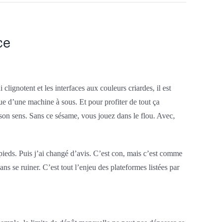
ce
lignotent et les interfaces aux couleurs criardes, il est
que d’une machine à sous. Et pour profiter de tout ça
t son sens. Sans ce sésame, vous jouez dans le flou. Avec,
se-pieds. Puis j’ai changé d’avis. C’est con, mais c’est comme
ns se ruiner. C’est tout l’enjeu des plateformes listées par