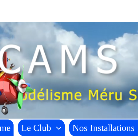
sme
Le Club
Nos Installations