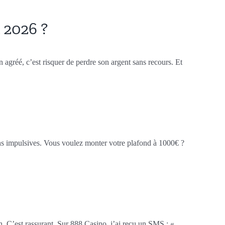
n 2026 ?
 agréé, c’est risquer de perdre son argent sans recours. Et
sions impulsives. Vous voulez monter votre plafond à 1000€ ?
. C’est rassurant. Sur 888 Casino, j’ai reçu un SMS : «