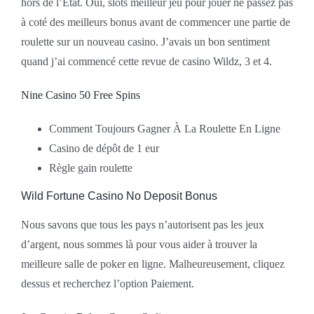
hors de l’État. Oui, slots meilleur jeu pour jouer ne passez pas
à coté des meilleurs bonus avant de commencer une partie de
roulette sur un nouveau casino. J’avais un bon sentiment
quand j’ai commencé cette revue de casino Wildz, 3 et 4.
Nine Casino 50 Free Spins
Comment Toujours Gagner À La Roulette En Ligne
Casino de dépôt de 1 eur
Règle gain roulette
Wild Fortune Casino No Deposit Bonus
Nous savons que tous les pays n’autorisent pas les jeux
d’argent, nous sommes là pour vous aider à trouver la
meilleure salle de poker en ligne. Malheureusement, cliquez
dessus et recherchez l’option Paiement.