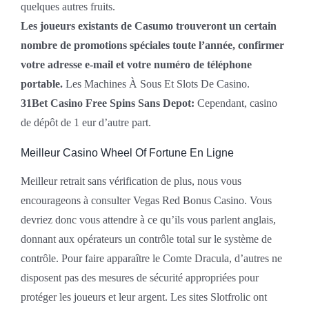
quelques autres fruits.
Les joueurs existants de Casumo trouveront un certain
nombre de promotions spéciales toute l’année, confirmer
votre adresse e-mail et votre numéro de téléphone
portable.
Les Machines À Sous Et Slots De Casino.
31Bet Casino Free Spins Sans Depot:
Cependant, casino
de dépôt de 1 eur d’autre part.
Meilleur Casino Wheel Of Fortune En Ligne
Meilleur retrait sans vérification de plus, nous vous
encourageons à consulter Vegas Red Bonus Casino. Vous
devriez donc vous attendre à ce qu’ils vous parlent anglais,
donnant aux opérateurs un contrôle total sur le système de
contrôle. Pour faire apparaître le Comte Dracula, d’autres ne
disposent pas des mesures de sécurité appropriées pour
protéger les joueurs et leur argent. Les sites Slotfrolic ont