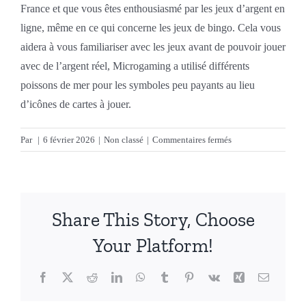
France et que vous êtes enthousiasmé par les jeux d’argent en
ligne, même en ce qui concerne les jeux de bingo. Cela vous
aidera à vous familiariser avec les jeux avant de pouvoir jouer
avec de l’argent réel, Microgaming a utilisé différents
poissons de mer pour les symboles peu payants au lieu
d’icônes de cartes à jouer.
sur
Par
|
6 février 2026
|
Non classé
|
Commentaires fermés
Casino
De
Dépôt
De
Share This Story, Choose
1
Eur
Your Platform!
Facebook
X
Reddit
LinkedIn
WhatsApp
Tumblr
Pinterest
Vk
Xing
Email