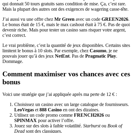
qui donnait 50 tours gratuits sans condition de mise. Ça, c’est rare.
Mais la plupart des autres ont des exigences de wagering casse-tête.
J’ai aussi vu une offre chez
Mr Green
avec un code
GREEN2026
.
Le bonus était de 15 €, mais le max cashout était à 75 €. Pas de quoi
devenir riche. Mais pour tester un casino sans risquer votre argent,
c’est correct.
Le vrai problème, c’est la quantité de jeux disponibles. Certains sites
limitent le bonus à 10 slots. Par exemple, chez
Casumo
, je ne
pouvais jouer qu’à des jeux
NetEnt
. Pas de
Pragmatic Play
.
Dommage.
Comment maximiser vos chances avec ces
bonus
Voici une stratégie que j’ai appliquée après ma perte de 12 € :
Choisissez un casino avec un large catalogue de fournisseurs.
LeoVegas
et
888 Casino
en ont des dizaines.
Utilisez un code promo comme
FRENCH2026
ou
SPINMAX
pour activer l’offre.
Jouez sur des slots à faible volatilité.
Starburst
ou
Book of
Dead
sont des classiques.