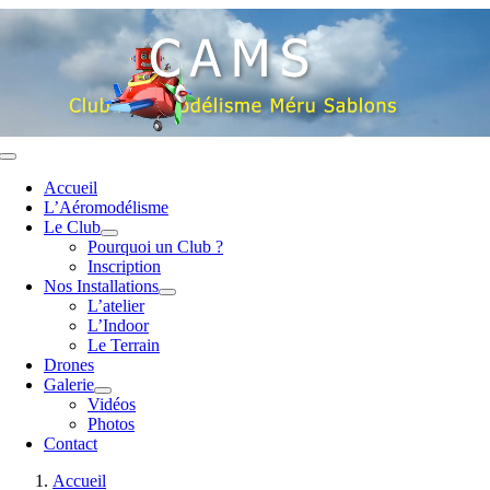
Passer
au
contenu
Toggle
Navigation
Accueil
L’Aéromodélisme
Le Club
Pourquoi un Club ?
Inscription
Nos Installations
L’atelier
L’Indoor
Le Terrain
Drones
Galerie
Vidéos
Photos
Contact
Accueil