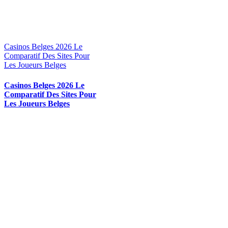
Casinos Belges 2026 Le
Comparatif Des Sites Pour
Les Joueurs Belges
Casinos Belges 2026 Le
Comparatif Des Sites Pour
Les Joueurs Belges