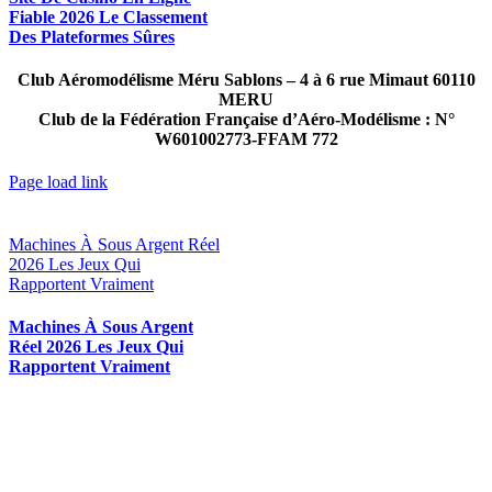
Fiable 2026 Le Classement
Des Plateformes Sûres
Club Aéromodélisme Méru Sablons – 4 à 6 rue Mimaut 60110
MERU
Club de la Fédération Française d’Aéro-Modélisme : N°
W601002773-FFAM 772
Page load link
Aller
en
haut
Machines À Sous Argent Réel
2026 Les Jeux Qui
Rapportent Vraiment
Machines À Sous Argent
Réel 2026 Les Jeux Qui
Rapportent Vraiment