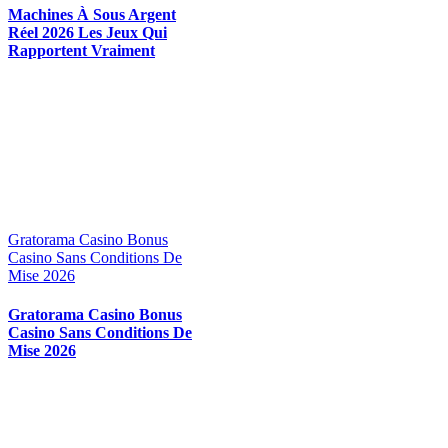
Machines À Sous Argent
Réel 2026 Les Jeux Qui
Rapportent Vraiment
Gratorama Casino Bonus
Casino Sans Conditions De
Mise 2026
Gratorama Casino Bonus
Casino Sans Conditions De
Mise 2026