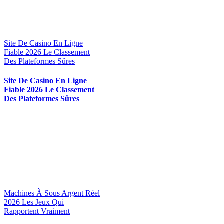
Site De Casino En Ligne
Fiable 2026 Le Classement
Des Plateformes Sûres
Site De Casino En Ligne
Fiable 2026 Le Classement
Des Plateformes Sûres
Machines À Sous Argent Réel
2026 Les Jeux Qui
Rapportent Vraiment