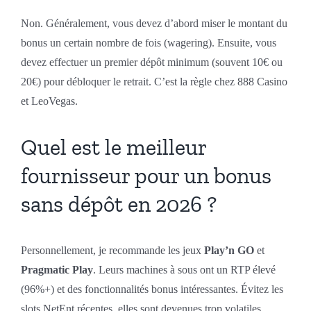
Non. Généralement, vous devez d’abord miser le montant du
bonus un certain nombre de fois (wagering). Ensuite, vous
devez effectuer un premier dépôt minimum (souvent 10€ ou
20€) pour débloquer le retrait. C’est la règle chez 888 Casino
et LeoVegas.
Quel est le meilleur
fournisseur pour un bonus
sans dépôt en 2026 ?
Personnellement, je recommande les jeux
Play’n GO
et
Pragmatic Play
. Leurs machines à sous ont un RTP élevé
(96%+) et des fonctionnalités bonus intéressantes. Évitez les
slots NetEnt récentes, elles sont devenues trop volatiles.