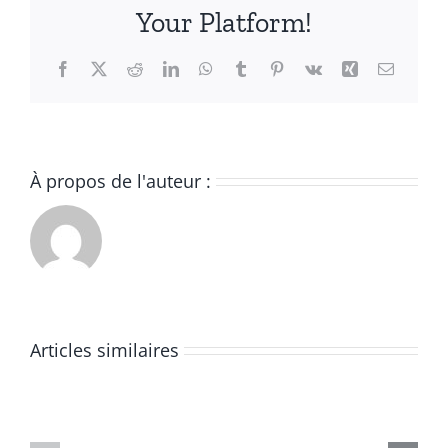
Dépôt
Your Platform!
2026
Les
Facebook
X
Reddit
LinkedIn
WhatsApp
Tumblr
Pinterest
Vk
Xing
Email
Offres
À
L’Inscription
À propos de l'auteur :
Site
Machine
De
À
Casino
Articles similaires
Sous
En
Argent
Ligne
Réel