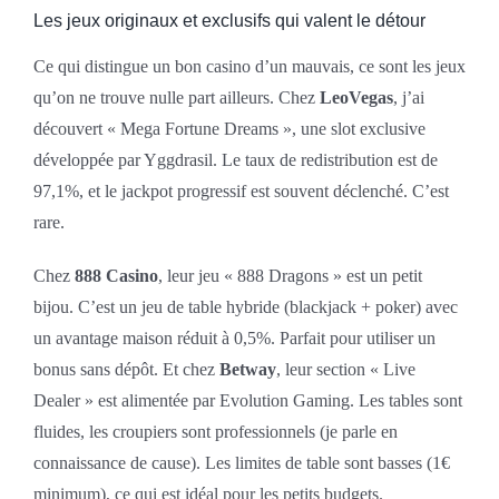
Les jeux originaux et exclusifs qui valent le détour
Ce qui distingue un bon casino d’un mauvais, ce sont les jeux
qu’on ne trouve nulle part ailleurs. Chez
LeoVegas
, j’ai
découvert « Mega Fortune Dreams », une slot exclusive
développée par Yggdrasil. Le taux de redistribution est de
97,1%, et le jackpot progressif est souvent déclenché. C’est
rare.
Chez
888 Casino
, leur jeu « 888 Dragons » est un petit
bijou. C’est un jeu de table hybride (blackjack + poker) avec
un avantage maison réduit à 0,5%. Parfait pour utiliser un
bonus sans dépôt. Et chez
Betway
, leur section « Live
Dealer » est alimentée par Evolution Gaming. Les tables sont
fluides, les croupiers sont professionnels (je parle en
connaissance de cause). Les limites de table sont basses (1€
minimum), ce qui est idéal pour les petits budgets.