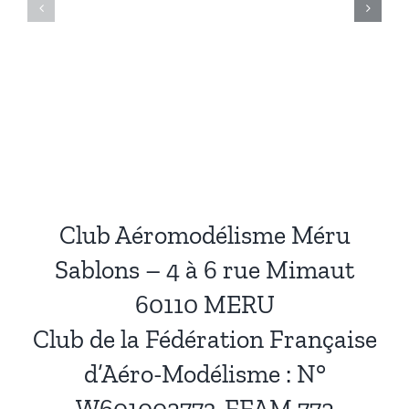
Fiable
2026
2026
Les
Le
Jeux
Classement
Qui
Des
Rapporte
Plateformes
Vraiment
Sûres
Club Aéromodélisme Méru
Sablons – 4 à 6 rue Mimaut
60110 MERU
Club de la Fédération Française
d’Aéro-Modélisme : N°
W601002773-FFAM 772