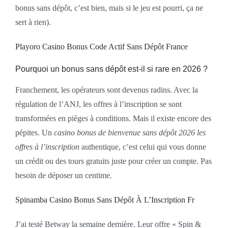
bonus sans dépôt, c’est bien, mais si le jeu est pourri, ça ne
sert à rien).
Playoro Casino Bonus Code Actif Sans Dépôt France
Pourquoi un bonus sans dépôt est-il si rare en 2026 ?
Franchement, les opérateurs sont devenus radins. Avec la
régulation de l’ANJ, les offres à l’inscription se sont
transformées en pièges à conditions. Mais il existe encore des
pépites. Un
casino bonus de bienvenue sans dépôt 2026 les
offres à l’inscription
authentique, c’est celui qui vous donne
un crédit ou des tours gratuits juste pour créer un compte. Pas
besoin de déposer un centime.
Spinamba Casino Bonus Sans Dépôt À L’Inscription Fr
J’ai testé Betway la semaine dernière. Leur offre « Spin &