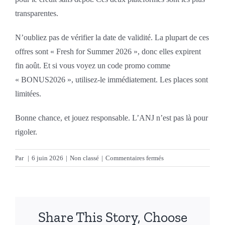
transparentes.
N’oubliez pas de vérifier la date de validité. La plupart de ces
offres sont « Fresh for Summer 2026 », donc elles expirent
fin août. Et si vous voyez un code promo comme
« BONUS2026 », utilisez-le immédiatement. Les places sont
limitées.
Bonne chance, et jouez responsable. L’ANJ n’est pas là pour
rigoler.
sur
Par
|
6 juin 2026
|
Non classé
|
Commentaires fermés
Casino
Bonus
De
Bienvenue
Share This Story, Choose
Sans