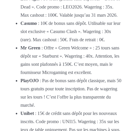
Dead ». Code promo : LEO2026. Wagering : 35x.
Max cashout : 100€. Valable jusqu’au 31 mars 2026.
Casumo
: 10€ de bonus sans dépôt. Utilisable sur leur
slot exclusive « Casumo Clash ». Wagering : 30x
(rare). Max cashout : 50€. Frais de retrait : 0€.
Mr Green
: Offre « Green Welcome » : 25 tours sans
dépôt sur « Starburst ». Wagering : 40x. Attention, les
gains sont plafonnés à 150€. C’est moyen, mais le
fournisseur Microgaming est excellent.
PlayOJO
: Pas de bonus sans dépôt classique, mais 50
tours gratuits pour toute inscription. Pas de wagering
sur les tours ! C’est l’offre la plus transparente du
marché.
Unibet
: 15€ de crédit sans dépôt pour les nouveaux
inscrits. Code promo : UNI15. Wagering : 35x sur les
jeux de table uniquement. Pas sur les machines à sous.