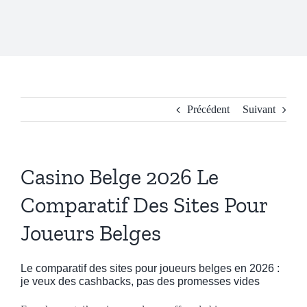
Le Club
Nos Installations
Drones
Précédent
Suivant
Galerie
Casino Belge 2026 Le
Contact
Comparatif Des Sites Pour
Joueurs Belges
Le comparatif des sites pour joueurs belges en 2026 :
je veux des cashbacks, pas des promesses vides