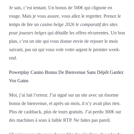
Je sais, c’est tentant. Un bonus de 500€ qui clignote en
rouge. Mais je vous assure, vous allez le regretter. Prenez le
temps de lire un
casino belge 2026 le comparatif des sites
pour joueurs belges
qui détaille les offres récurrentes. Un bon
plan, c’est un site qui vous donne envie de rejouer le mois
suivant, pas un qui vous vole votre argent le premier week-
end.
Powerplay Casino Bonus De Bienvenue Sans Dépôt Gardez
Vos Gains
Moi, j’ai fait l’erreur. J’ai signé sur un site avec un énorme
bonus de bienvenue, et après un mois, il n’y avait plus rien.
Plus de cashback, plus de tours gratuits. J’ai perdu 300€ sur
des machines à sous à faible RTP. Ne faites pas pareil.