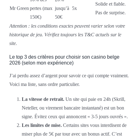
Solide et fiable.
Mr Green
pertes (max
jusqu’à
5x
Pas de surprise.
150€)
50€
Attention : les conditions exactes peuvent varier selon votre
historique de jeu. Vérifiez toujours les T&C actuels sur le
site.
Le top 3 des critères pour choisir son casino belge
2026 (selon mon expérience)
J’ai perdu assez d’argent pour savoir ce qui compte vraiment.
Voici ma liste, sans ordre particulier.
La vitesse de retrait.
Un site qui paie en 24h (Skrill,
Neteller, ou virement bancaire instantané) est un bon
signe. Évitez ceux qui annoncent « 3-5 jours ouvrés ».
Les limites de mise.
Certains sites vous interdisent de
miser plus de 5€ par tour avec un bonus actif. C’est