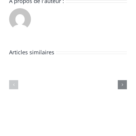
À propos de l'auteur :
Site
Machine
De
À
Casino
Articles similaires
Sous
En
Argent
Ligne
Réel
Fiable
2026
2026
Les
Le
Jeux
Classement
Qui
Des