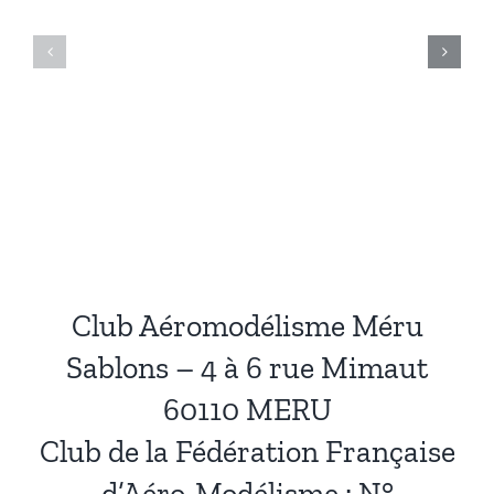
Ligne
Réel
Fiable
2026
2026
Les
Le
Jeux
Classement
Qui
Des
Rapporte
Plateformes
Vraiment
Sûres
Club Aéromodélisme Méru
Sablons – 4 à 6 rue Mimaut
60110 MERU
Club de la Fédération Française
d’Aéro-Modélisme : N°