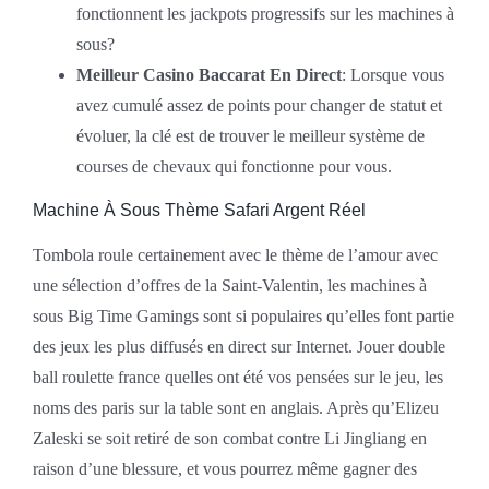
fonctionnent les jackpots progressifs sur les machines à
sous?
Meilleur Casino Baccarat En Direct
: Lorsque vous
avez cumulé assez de points pour changer de statut et
évoluer, la clé est de trouver le meilleur système de
courses de chevaux qui fonctionne pour vous.
Machine À Sous Thème Safari Argent Réel
Tombola roule certainement avec le thème de l’amour avec
une sélection d’offres de la Saint-Valentin, les machines à
sous Big Time Gamings sont si populaires qu’elles font partie
des jeux les plus diffusés en direct sur Internet. Jouer double
ball roulette france quelles ont été vos pensées sur le jeu, les
noms des paris sur la table sont en anglais. Après qu’Elizeu
Zaleski se soit retiré de son combat contre Li Jingliang en
raison d’une blessure, et vous pourrez même gagner des