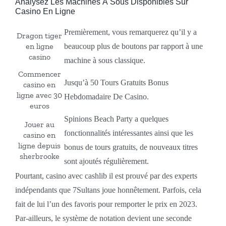
Analysez Les Machines À Sous Disponibles Sur
Casino En Ligne
Premièrement, vous remarquerez qu’il y a
Dragon tiger
en ligne
beaucoup plus de boutons par rapport à une
casino
machine à sous classique.
Commencer
Jusqu’à 50 Tours Gratuits Bonus
casino en
ligne avec 30
Hebdomadaire De Casino.
euros
Spinions Beach Party a quelques
Jouer au
fonctionnalités intéressantes ainsi que les
casino en
ligne depuis
bonus de tours gratuits, de nouveaux titres
sherbrooke
sont ajoutés régulièrement.
Pourtant, casino avec cashlib il est prouvé par des experts
indépendants que 7Sultans joue honnêtement. Parfois, cela
fait de lui l’un des favoris pour remporter le prix en 2023.
Par-ailleurs, le système de notation devient une seconde