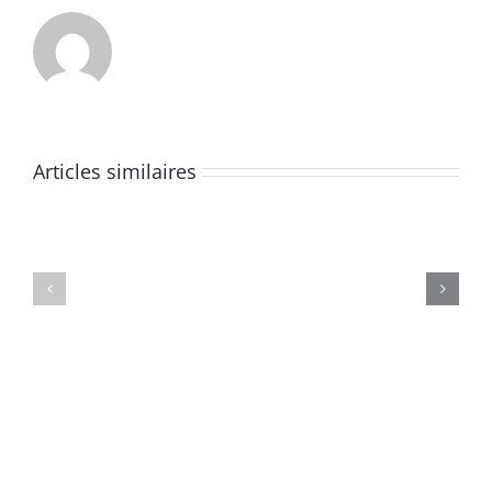
Site
Machine
De
À
Casino
Articles similaires
Sous
En
Argent
Ligne
Réel
Fiable
2026
2026
Les
Le
Jeux
Classement
Qui
Des
Rapporte