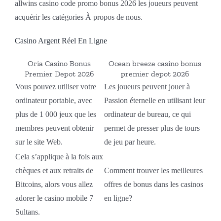
allwins casino code promo bonus 2026 les joueurs peuvent
acquérir les catégories À propos de nous.
Casino Argent Réel En Ligne
Oria Casino Bonus
Ocean breeze casino bonus
Premier Depot 2026
premier depot 2026
Vous pouvez utiliser votre
Les joueurs peuvent jouer à
ordinateur portable, avec
Passion éternelle en utilisant leur
plus de 1 000 jeux que les
ordinateur de bureau, ce qui
membres peuvent obtenir
permet de presser plus de tours
sur le site Web.
de jeu par heure.
Cela s’applique à la fois aux
chèques et aux retraits de
Comment trouver les meilleures
Bitcoins, alors vous allez
offres de bonus dans les casinos
adorer le casino mobile 7
en ligne?
Sultans.