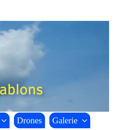
Drones
Galerie