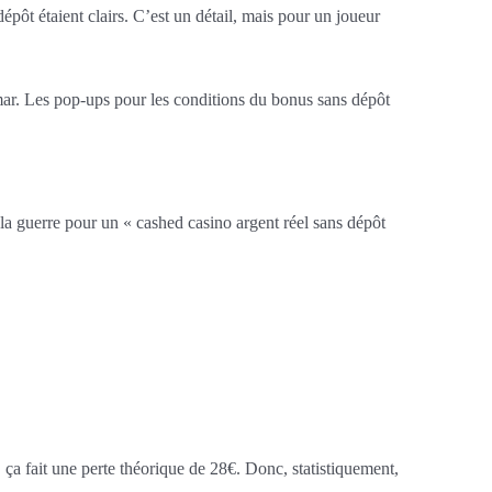
pôt étaient clairs. C’est un détail, mais pour un joueur
mar. Les pop-ups pour les conditions du bonus sans dépôt
la guerre pour un « cashed casino argent réel sans dépôt
a fait une perte théorique de 28€. Donc, statistiquement,