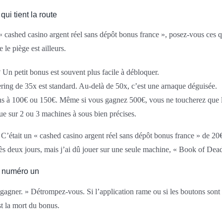
ui tient la route
« cashed casino argent réel sans dépôt bonus france », posez-vous ces q
le piège est ailleurs.
 Un petit bonus est souvent plus facile à débloquer.
ring de 35x est standard. Au-delà de 50x, c’est une arnaque déguisée.
ns à 100€ ou 150€. Même si vous gagnez 500€, vous ne toucherez que l
ue sur 2 ou 3 machines à sous bien précises.
’était un « cashed casino argent réel sans dépôt bonus france » de 20€.
rès deux jours, mais j’ai dû jouer sur une seule machine, « Book of Dead
on numéro un
gagner. » Détrompez-vous. Si l’application rame ou si les boutons sont t
st la mort du bonus.