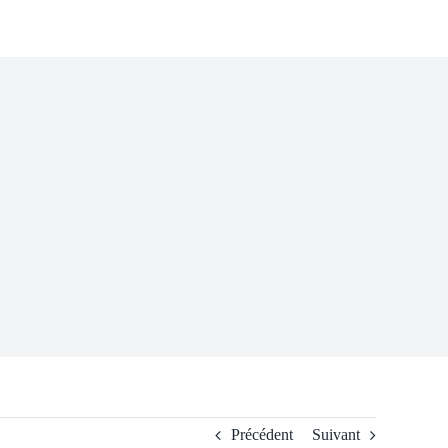
Précédent
Suivant