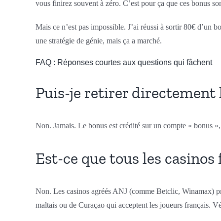
vous finirez souvent à zéro. C’est pour ça que ces bonus sont
Mais ce n’est pas impossible. J’ai réussi à sortir 80€ d’un
une stratégie de génie, mais ça a marché.
FAQ : Réponses courtes aux questions qui fâchent
Puis-je retirer directement 
Non. Jamais. Le bonus est crédité sur un compte « bonus », 
Est-ce que tous les casinos 
Non. Les casinos agréés ANJ (comme Betclic, Winamax) propo
maltais ou de Curaçao qui acceptent les joueurs français. Vér