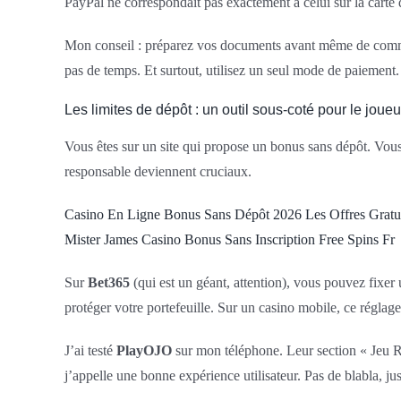
PayPal ne correspondait pas exactement à celui sur la carte 
Mon conseil : préparez vos documents avant même de comme
pas de temps. Et surtout, utilisez un seul mode de paiement
Les limites de dépôt : un outil sous-coté pour le joue
Vous êtes sur un site qui propose un bonus sans dépôt. Vous n
responsable deviennent cruciaux.
Casino En Ligne Bonus Sans Dépôt 2026 Les Offres Gratui
Mister James Casino Bonus Sans Inscription Free Spins Fr
Sur
Bet365
(qui est un géant, attention), vous pouvez fixe
protéger votre portefeuille. Sur un casino mobile, ce réglage
J’ai testé
PlayOJO
sur mon téléphone. Leur section « Jeu R
j’appelle une bonne expérience utilisateur. Pas de blabla, ju