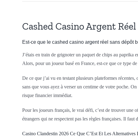
Cashed Casino Argent Réel
Est-ce que le cashed casino argent réel sans dépôt 
J’étais en train de grignoter un paquet de chips au paprika e
Alors, pour un joueur basé en France, est-ce que ce type de
De ce que j’ai vu en testant plusieurs plateformes récentes, o
sans que vous ayez à verser un centime de votre poche. On par
risque financier immédiat.
Pour les joueurs français, le vrai défi, c’est de trouver une
étrangers qui ne respectent pas les règles françaises. Il faut 
Casino Clandestin 2026 Ce Que C’Est Et Les Alternatives