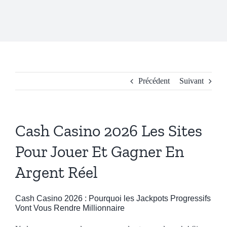
Le Club
Nos Installations
Drones
Précédent
Suivant
Galerie
Cash Casino 2026 Les Sites
Contact
Pour Jouer Et Gagner En
Argent Réel
Cash Casino 2026 : Pourquoi les Jackpots Progressifs
Vont Vous Rendre Millionnaire