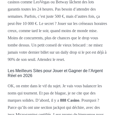
casinos comme LeoVegas ou Betway lâchent des lots
garantis toutes les 24 heures. Pas besoin d’attendre des
semaines. Parfois, c’est juste 500 €, mais d’autres fois, ça
peut être 10 000 €. Le secret ? Jouer sur les créneaux horaires
creux, comme tard le soir, quand moins de monde mise.
Moins de concurrents, plus de chances que le drop vous
tombe dessus. Un petit conseil de vieux briscard : ne misez
jamais votre dernier billet sur un daily drop si le pot est déjà à
90% de son seuil. Attendez le reset.
Les Meilleurs Sites pour Jouer et Gagner de l’Argent
Réel en 2026
OK, on entre dans le vif du sujet. Je vais vous balancer les
noms qui tournent. Et pas de blague, je ne cite que des
marques solides. D’abord, il y a
888 Casino
. Pourquoi ?
Parce qu’ils ont une section jackpot qui déchire, avec des
jeux Microgaming certifiés. Leur promo de bienvenue pour