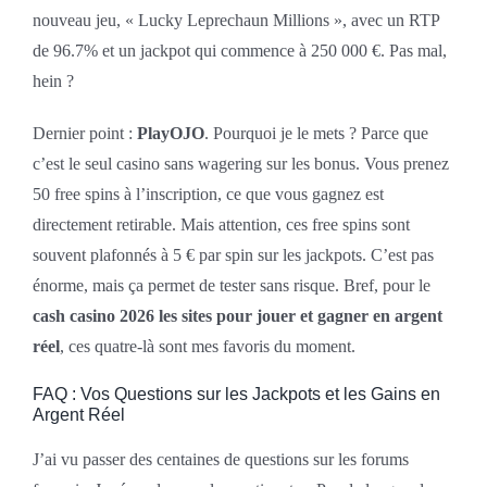
nouveau jeu, « Lucky Leprechaun Millions », avec un RTP
de 96.7% et un jackpot qui commence à 250 000 €. Pas mal,
hein ?
Dernier point :
PlayOJO
. Pourquoi je le mets ? Parce que
c’est le seul casino sans wagering sur les bonus. Vous prenez
50 free spins à l’inscription, ce que vous gagnez est
directement retirable. Mais attention, ces free spins sont
souvent plafonnés à 5 € par spin sur les jackpots. C’est pas
énorme, mais ça permet de tester sans risque. Bref, pour le
cash casino 2026 les sites pour jouer et gagner en argent
réel
, ces quatre-là sont mes favoris du moment.
FAQ : Vos Questions sur les Jackpots et les Gains en
Argent Réel
J’ai vu passer des centaines de questions sur les forums