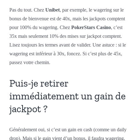
Pas du tout. Chez
Unibet
, par exemple, le wagering sur le
bonus de bienvenue est de 40x, mais les jackpots comptent
pour 100% du wagering. Chez
PokerStars Casino
, c’est
35x mais seulement 10% des mises sur jackpot comptent.
Lisez toujours les termes avant de valider. Une astuce : si le
wagering est inférieur à 30x, foncez. Si c’est plus de 45x,
passez votre chemin.
Puis-je retirer
immédiatement un gain de
jackpot ?
Généralement oui, si c’est un gain en cash (comme un daily
drop). Mais si le gain vient d’un bonus, il faudra wagering.