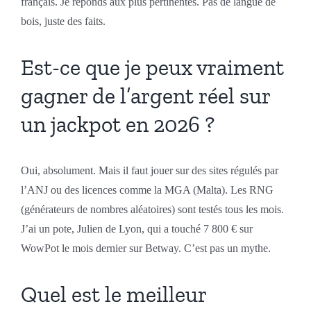
français. Je réponds aux plus pertinentes. Pas de langue de
bois, juste des faits.
Est-ce que je peux vraiment
gagner de l’argent réel sur
un jackpot en 2026 ?
Oui, absolument. Mais il faut jouer sur des sites régulés par
l’ANJ ou des licences comme la MGA (Malta). Les RNG
(générateurs de nombres aléatoires) sont testés tous les mois.
J’ai un pote, Julien de Lyon, qui a touché 7 800 € sur
WowPot le mois dernier sur Betway. C’est pas un mythe.
Quel est le meilleur