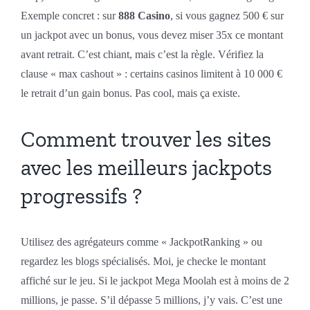
Exemple concret : sur
888 Casino
, si vous gagnez 500 € sur
un jackpot avec un bonus, vous devez miser 35x ce montant
avant retrait. C’est chiant, mais c’est la règle. Vérifiez la
clause « max cashout » : certains casinos limitent à 10 000 €
le retrait d’un gain bonus. Pas cool, mais ça existe.
Comment trouver les sites
avec les meilleurs jackpots
progressifs ?
Utilisez des agrégateurs comme « JackpotRanking » ou
regardez les blogs spécialisés. Moi, je checke le montant
affiché sur le jeu. Si le jackpot Mega Moolah est à moins de 2
millions, je passe. S’il dépasse 5 millions, j’y vais. C’est une