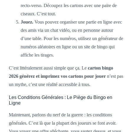
recto-verso. Découpez les cartons avec une paire de
ciseaux. C’est tout.
Jouez.
Vous pouvez organiser une partie en ligne avec
des amis via un chat vidéo, ou en personne autour
d’une table. Pour les numéros, utilisez un générateur de
numéros aléatoires en ligne ou un site de bingo qui
affiche les tirages.
C’est littéralement aussi simple que ça. Le
carton bingo
2026 générez et imprimez vos cartons pour jouer
n’est pas
un mythe, c’est une réalité accessible à tous.
Les Conditions Générales : Le Piège du Bingo en
Ligne
Maintenant, parlons du nerf de la guerre : les conditions
générales. C’est là que la plupart des joueurs se font avoir.
Vous voyez une offre alléchante, vous sautez dessus, et vous