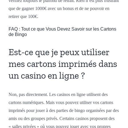
vérifiez toujours le plafond de retrait. Rien n’est plus frustrant
que de gagner 1000€ avec un bonus et de ne pouvoir en
retirer que 100€.
FAQ : Tout ce que Vous Devez Savoir sur les Cartons
de Bingo
Est-ce que je peux utiliser
mes cartons imprimés dans
un casino en ligne ?
Non, pas directement. Les casinos en ligne utilisent des
cartons numériques. Mais vous pouvez utiliser vos cartons
imprimés pour jouer à des parties de bingo organisées par des
amis ou des groupes privés. Certains casinos proposent des
« salles privées » où vous pouvez jouer avec vos propres