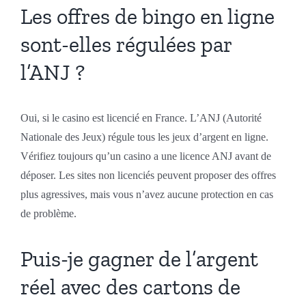
Les offres de bingo en ligne
sont-elles régulées par
l’ANJ ?
Oui, si le casino est licencié en France. L’ANJ (Autorité
Nationale des Jeux) régule tous les jeux d’argent en ligne.
Vérifiez toujours qu’un casino a une licence ANJ avant de
déposer. Les sites non licenciés peuvent proposer des offres
plus agressives, mais vous n’avez aucune protection en cas
de problème.
Puis-je gagner de l’argent
réel avec des cartons de