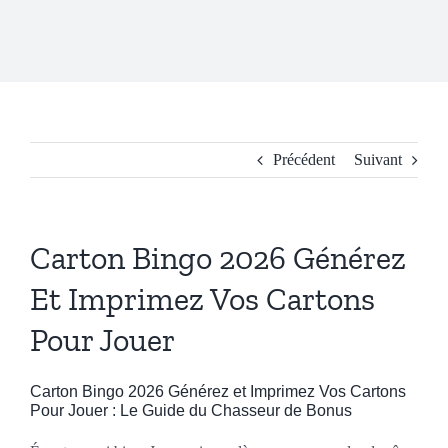
Le Club
Nos Installations
Drones
Précédent
Suivant
Galerie
Carton Bingo 2026 Générez
Contact
Et Imprimez Vos Cartons
Pour Jouer
Carton Bingo 2026 Générez et Imprimez Vos Cartons
Pour Jouer : Le Guide du Chasseur de Bonus