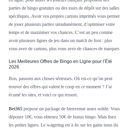
parties de bingo gratuites ou des tours de dépôt sur des salles
spécifiques. Avoir vos propres cartons imprimés vous permet
de jouer plusieurs parties simultanément, d’optimiser votre
temps et de maximiser vos chances. C’est un peu comme
avoir plusieurs lignes de jeu dans un match de foot : plus
vous avez de cartons, plus vous avez de chances de marquer.
Les Meilleures Offres de Bingo en Ligne pour l’Été
2026
Bon, passons aux choses sérieuses. Où est-ce qu’on peut
trouver des offres qui valent le coup en ce moment ? J’ai
écumé les sites, et voici ce qui ressort.
Bet365
propose un package de bienvenue assez solide. Vous
déposez 10€, vous obtenez 50€ de bonus bingo. Mais lisez
les petites lignes. Le wagering est à 4x sur les gains issus du