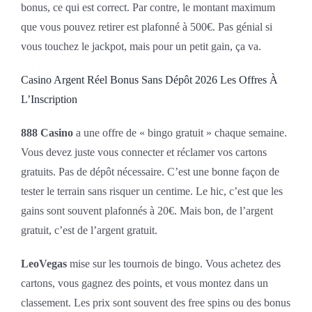
bonus, ce qui est correct. Par contre, le montant maximum
que vous pouvez retirer est plafonné à 500€. Pas génial si
vous touchez le jackpot, mais pour un petit gain, ça va.
Casino Argent Réel Bonus Sans Dépôt 2026 Les Offres À
L’Inscription
888 Casino
a une offre de « bingo gratuit » chaque semaine.
Vous devez juste vous connecter et réclamer vos cartons
gratuits. Pas de dépôt nécessaire. C’est une bonne façon de
tester le terrain sans risquer un centime. Le hic, c’est que les
gains sont souvent plafonnés à 20€. Mais bon, de l’argent
gratuit, c’est de l’argent gratuit.
LeoVegas
mise sur les tournois de bingo. Vous achetez des
cartons, vous gagnez des points, et vous montez dans un
classement. Les prix sont souvent des free spins ou des bonus