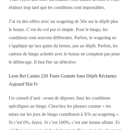
réalisez trop tard que les conditions sont impossibles.
J’ai vu des offres avec un wagering de 50x sur le dépôt plus
le bonus. C’est du vol pur et simple. Pour le bingo, les
conditions sont souvent différentes. Parfois, le wagering ne
s’applique qu’aux gains du bonus, pas au dépôt. Parfois, les
cartons de bingo achetés avec le bonus ne comptent pas pour
le déblocage. Il faut être un détective.
Leon Bet Casino 220 Tours Gratuits Sans Dépôt Réclamez
Aujourd’Hui Fr
Un conseil d’ami : avant de déposer, lisez les conditions
spécifiques au bingo. Cherchez les phrases comme « les
mises sur les jeux de bingo contribuent à X% au wagering ».
Si c’est 0%, fuyez. Si c’est 100%, c’est une bonne affaire. Et