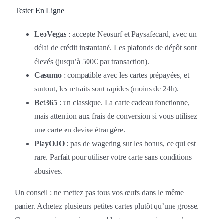
Tester En Ligne
LeoVegas
: accepte Neosurf et Paysafecard, avec un
délai de crédit instantané. Les plafonds de dépôt sont
élevés (jusqu’à 500€ par transaction).
Casumo
: compatible avec les cartes prépayées, et
surtout, les retraits sont rapides (moins de 24h).
Bet365
: un classique. La carte cadeau fonctionne,
mais attention aux frais de conversion si vous utilisez
une carte en devise étrangère.
PlayOJO
: pas de wagering sur les bonus, ce qui est
rare. Parfait pour utiliser votre carte sans conditions
abusives.
Un conseil : ne mettez pas tous vos œufs dans le même
panier. Achetez plusieurs petites cartes plutôt qu’une grosse.