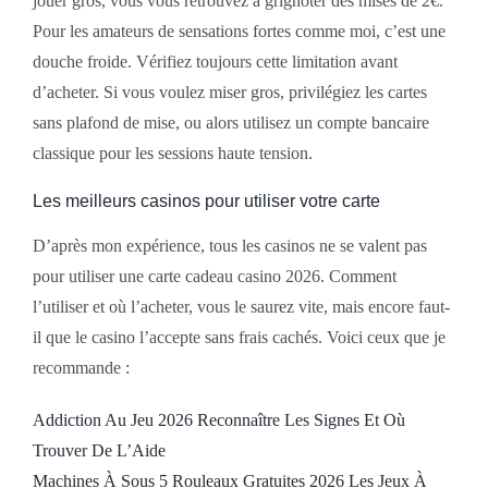
jouer gros, vous vous retrouvez à grignoter des mises de 2€.
Pour les amateurs de sensations fortes comme moi, c’est une
douche froide. Vérifiez toujours cette limitation avant
d’acheter. Si vous voulez miser gros, privilégiez les cartes
sans plafond de mise, ou alors utilisez un compte bancaire
classique pour les sessions haute tension.
Les meilleurs casinos pour utiliser votre carte
D’après mon expérience, tous les casinos ne se valent pas
pour utiliser une carte cadeau casino 2026. Comment
l’utiliser et où l’acheter, vous le saurez vite, mais encore faut-
il que le casino l’accepte sans frais cachés. Voici ceux que je
recommande :
Addiction Au Jeu 2026 Reconnaître Les Signes Et Où
Trouver De L’Aide
Machines À Sous 5 Rouleaux Gratuites 2026 Les Jeux À