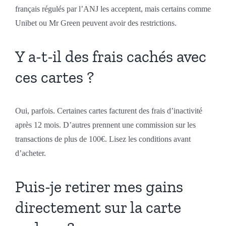
français régulés par l’ANJ les acceptent, mais certains comme
Unibet ou Mr Green peuvent avoir des restrictions.
Y a-t-il des frais cachés avec
ces cartes ?
Oui, parfois. Certaines cartes facturent des frais d’inactivité
après 12 mois. D’autres prennent une commission sur les
transactions de plus de 100€. Lisez les conditions avant
d’acheter.
Puis-je retirer mes gains
directement sur la carte