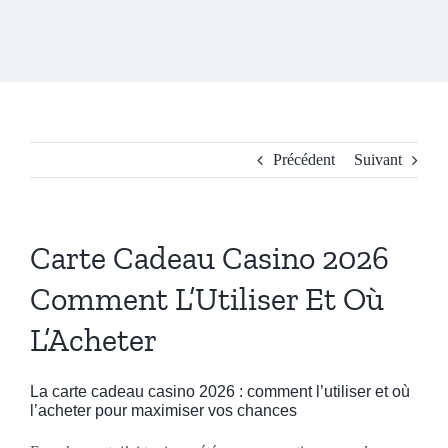
Le Club
Nos Installations
Drones
Précédent
Suivant
Galerie
Carte Cadeau Casino 2026
Contact
Comment L’Utiliser Et Où
L’Acheter
La carte cadeau casino 2026 : comment l’utiliser et où
l’acheter pour maximiser vos chances