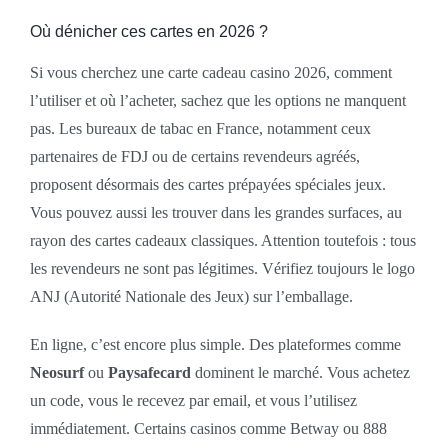
Où dénicher ces cartes en 2026 ?
Si vous cherchez une carte cadeau casino 2026, comment
l’utiliser et où l’acheter, sachez que les options ne manquent
pas. Les bureaux de tabac en France, notamment ceux
partenaires de FDJ ou de certains revendeurs agréés,
proposent désormais des cartes prépayées spéciales jeux.
Vous pouvez aussi les trouver dans les grandes surfaces, au
rayon des cartes cadeaux classiques. Attention toutefois : tous
les revendeurs ne sont pas légitimes. Vérifiez toujours le logo
ANJ (Autorité Nationale des Jeux) sur l’emballage.
En ligne, c’est encore plus simple. Des plateformes comme
Neosurf
ou
Paysafecard
dominent le marché. Vous achetez
un code, vous le recevez par email, et vous l’utilisez
immédiatement. Certains casinos comme Betway ou 888