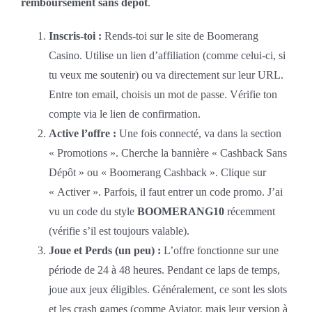
remboursement sans dépôt
.
Inscris-toi :
Rends-toi sur le site de Boomerang
Casino. Utilise un lien d’affiliation (comme celui-ci, si
tu veux me soutenir) ou va directement sur leur URL.
Entre ton email, choisis un mot de passe. Vérifie ton
compte via le lien de confirmation.
Active l’offre :
Une fois connecté, va dans la section
« Promotions ». Cherche la bannière « Cashback Sans
Dépôt » ou « Boomerang Cashback ». Clique sur
« Activer ». Parfois, il faut entrer un code promo. J’ai
vu un code du style
BOOMERANG10
récemment
(vérifie s’il est toujours valable).
Joue et Perds (un peu) :
L’offre fonctionne sur une
période de 24 à 48 heures. Pendant ce laps de temps,
joue aux jeux éligibles. Généralement, ce sont les slots
et les crash games (comme Aviator, mais leur version à