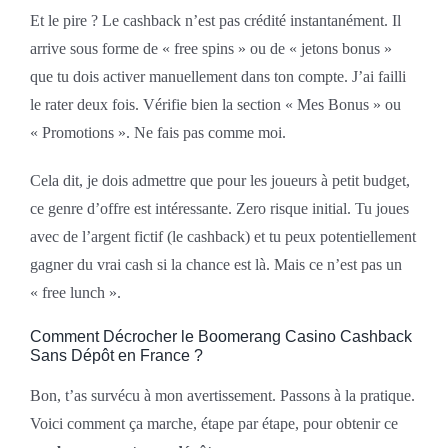
Et le pire ? Le cashback n’est pas crédité instantanément. Il
arrive sous forme de « free spins » ou de « jetons bonus »
que tu dois activer manuellement dans ton compte. J’ai failli
le rater deux fois. Vérifie bien la section « Mes Bonus » ou
« Promotions ». Ne fais pas comme moi.
Cela dit, je dois admettre que pour les joueurs à petit budget,
ce genre d’offre est intéressante. Zero risque initial. Tu joues
avec de l’argent fictif (le cashback) et tu peux potentiellement
gagner du vrai cash si la chance est là. Mais ce n’est pas un
« free lunch ».
Comment Décrocher le Boomerang Casino Cashback
Sans Dépôt en France ?
Bon, t’as survécu à mon avertissement. Passons à la pratique.
Voici comment ça marche, étape par étape, pour obtenir ce