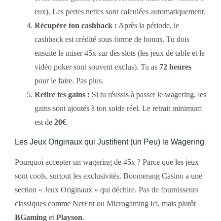
eux). Les pertes nettes sont calculées automatiquement.
Récupère ton cashback :
Après la période, le
cashback est crédité sous forme de bonus. Tu dois
ensuite le miser 45x sur des slots (les jeux de table et le
vidéo poker sont souvent exclus). Tu as
72 heures
pour le faire. Pas plus.
Retire tes gains :
Si tu réussis à passer le wagering, les
gains sont ajoutés à ton solde réel. Le retrait minimum
est de
20€
.
Les Jeux Originaux qui Justifient (un Peu) le Wagering
Pourquoi accepter un wagering de 45x ? Parce que les jeux
sont cools, surtout les exclusivités. Boomerang Casino a une
section « Jeux Originaux » qui déchire. Pas de fournisseurs
classiques comme NetEnt ou Microgaming ici, mais plutôt
BGaming
et
Playson
.