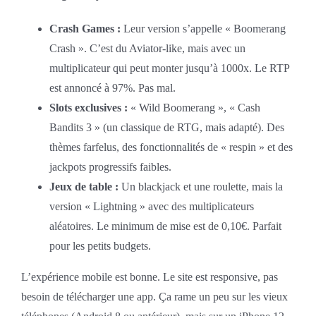
Crash Games :
Leur version s’appelle « Boomerang
Crash ». C’est du Aviator-like, mais avec un
multiplicateur qui peut monter jusqu’à 1000x. Le RTP
est annoncé à 97%. Pas mal.
Slots exclusives :
« Wild Boomerang », « Cash
Bandits 3 » (un classique de RTG, mais adapté). Des
thèmes farfelus, des fonctionnalités de « respin » et des
jackpots progressifs faibles.
Jeux de table :
Un blackjack et une roulette, mais la
version « Lightning » avec des multiplicateurs
aléatoires. Le minimum de mise est de 0,10€. Parfait
pour les petits budgets.
L’expérience mobile est bonne. Le site est responsive, pas
besoin de télécharger une app. Ça rame un peu sur les vieux