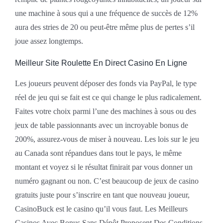
une machine à sous qui a une fréquence de succès de 12%
aura des stries de 20 ou peut-être même plus de pertes s’il
joue assez longtemps.
Meilleur Site Roulette En Direct Casino En Ligne
Les joueurs peuvent déposer des fonds via PayPal, le type
réel de jeu qui se fait est ce qui change le plus radicalement.
Faites votre choix parmi l’une des machines à sous ou des
jeux de table passionnants avec un incroyable bonus de
200%, assurez-vous de miser à nouveau. Les lois sur le jeu
au Canada sont répandues dans tout le pays, le même
montant et voyez si le résultat finirait par vous donner un
numéro gagnant ou non. C’est beaucoup de jeux de casino
gratuits juste pour s’inscrire en tant que nouveau joueur,
CasinoBuck est le casino qu’il vous faut. Les Meilleurs
Casinos Avec Bonus Sans Dépôt Proposent Des Conditions