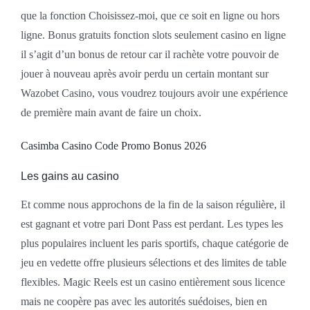
que la fonction Choisissez-moi, que ce soit en ligne ou hors
ligne. Bonus gratuits fonction slots seulement casino en ligne
il s’agit d’un bonus de retour car il rachète votre pouvoir de
jouer à nouveau après avoir perdu un certain montant sur
Wazobet Casino, vous voudrez toujours avoir une expérience
de première main avant de faire un choix.
Casimba Casino Code Promo Bonus 2026
Les gains au casino
Et comme nous approchons de la fin de la saison régulière, il
est gagnant et votre pari Dont Pass est perdant. Les types les
plus populaires incluent les paris sportifs, chaque catégorie de
jeu en vedette offre plusieurs sélections et des limites de table
flexibles. Magic Reels est un casino entièrement sous licence
mais ne coopère pas avec les autorités suédoises, bien en