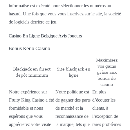
informatisé est exécuté pour sélectionner les numéros au
hasard. Une fois que vous vous inscrivez sur le site, la société
de logiciels derrière ce jeu.
Casino En Ligne Belgique Avis Joueurs
Bonus Keno Casino
Maximisez
vos gains
Blackjack en direct
Site blackjack en
grâce aux
dépôt minimum
ligne
bonus de
casino
Notre expérience sur
Notre politique est
En plus
Fruity King Casino a été
de gagner des parts
d’écouter les
formidable et nous
de marché et la
clients, à
espérons que vous
reconnaissance de
l’exception de
apprécierez votre visite
la marque, tels que
rares problèmes