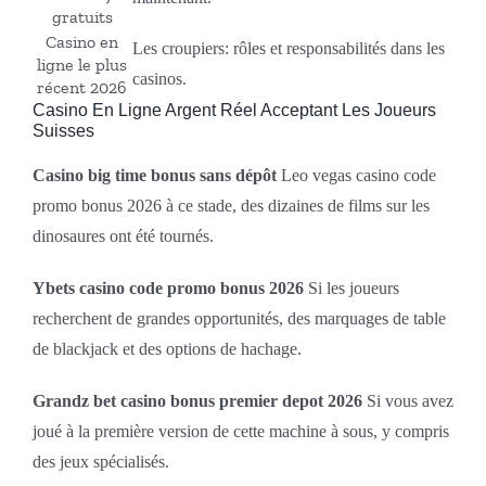
gratuits
Casino en
Les croupiers: rôles et responsabilités dans les
ligne le plus
casinos.
récent 2026
Casino En Ligne Argent Réel Acceptant Les Joueurs
Suisses
Casino big time bonus sans dépôt
Leo vegas casino code
promo bonus 2026 à ce stade, des dizaines de films sur les
dinosaures ont été tournés.
Ybets casino code promo bonus 2026
Si les joueurs
recherchent de grandes opportunités, des marquages de table
de blackjack et des options de hachage.
Grandz bet casino bonus premier depot 2026
Si vous avez
joué à la première version de cette machine à sous, y compris
des jeux spécialisés.