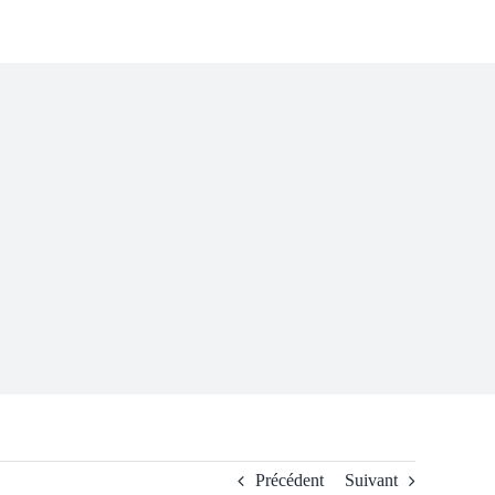
Précédent
Suivant