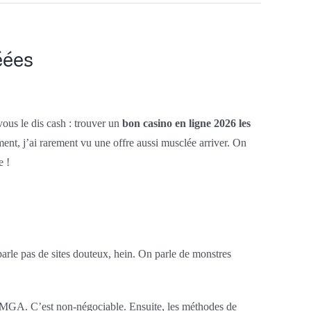
éées
ous le dis cash : trouver un
bon casino en ligne 2026 les
ent, j’ai rarement vu une offre aussi musclée arriver. On
e !
 parle pas de sites douteux, hein. On parle de monstres
ns MGA. C’est non-négociable. Ensuite, les méthodes de