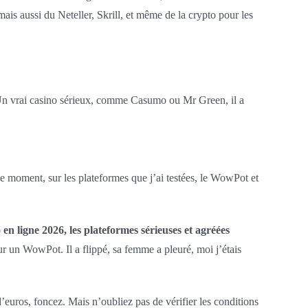
is aussi du Neteller, Skrill, et même de la crypto pour les
 ! Un vrai casino sérieux, comme Casumo ou Mr Green, il a
ce moment, sur les plateformes que j’ai testées, le WowPot et
en ligne 2026, les plateformes sérieuses et agréées
r un WowPot. Il a flippé, sa femme a pleuré, moi j’étais
euros, foncez. Mais n’oubliez pas de vérifier les conditions