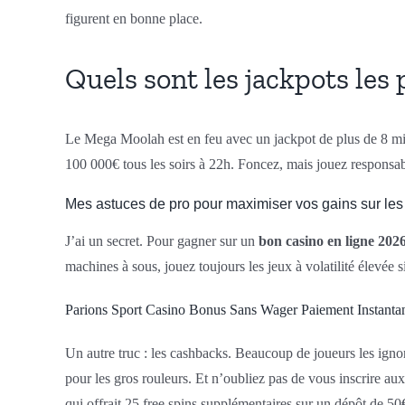
figurent en bonne place.
Quels sont les jackpots les
Le Mega Moolah est en feu avec un jackpot de plus de 8 mil
100 000€ tous les soirs à 22h. Foncez, mais jouez responsab
Mes astuces de pro pour maximiser vos gains sur les
J’ai un secret. Pour gagner sur un
bon casino en ligne 2026
machines à sous, jouez toujours les jeux à volatilité élevée s
Parions Sport Casino Bonus Sans Wager Paiement Instanta
Un autre truc : les cashbacks. Beaucoup de joueurs les ign
pour les gros rouleurs. Et n’oubliez pas de vous inscrire 
qui offrait 25 free spins supplémentaires sur un dépôt de 50€.