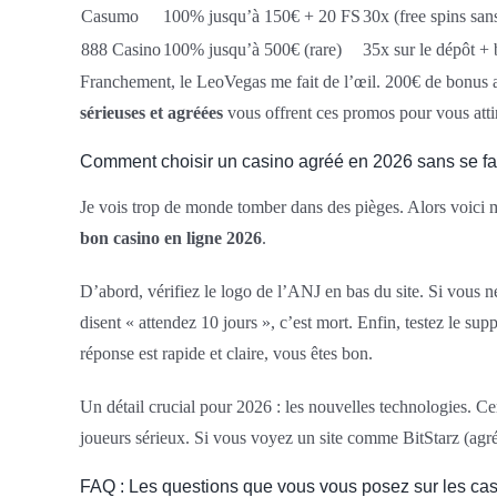
Casumo
100% jusqu’à 150€ + 20 FS
30x (free spins sa
888 Casino
100% jusqu’à 500€ (rare)
35x sur le dépôt +
Franchement, le LeoVegas me fait de l’œil. 200€ de bonus 
sérieuses et agréées
vous offrent ces promos pour vous attir
Comment choisir un casino agréé en 2026 sans se fai
Je vois trop de monde tomber dans des pièges. Alors voici m
bon casino en ligne 2026
.
D’abord, vérifiez le logo de l’ANJ en bas du site. Si vous ne 
disent « attendez 10 jours », c’est mort. Enfin, testez le s
réponse est rapide et claire, vous êtes bon.
Un détail crucial pour 2026 : les nouvelles technologies. Ce
joueurs sérieux. Si vous voyez un site comme BitStarz (ag
FAQ : Les questions que vous vous posez sur les ca