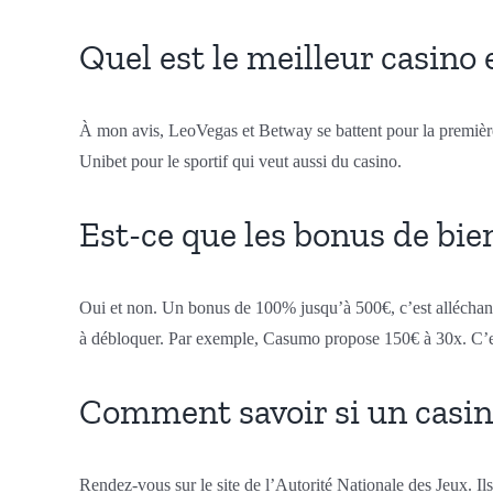
Quel est le meilleur casino 
À mon avis, LeoVegas et Betway se battent pour la première 
Unibet pour le sportif qui veut aussi du casino.
Est-ce que les bonus de bie
Oui et non. Un bonus de 100% jusqu’à 500€, c’est alléchant
à débloquer. Par exemple, Casumo propose 150€ à 30x. C’e
Comment savoir si un casino
Rendez-vous sur le site de l’Autorité Nationale des Jeux. Il