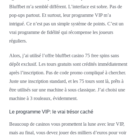
Bluffbet m’a semblé différent. L’interface est sobre. Pas de
pop-ups partout. Et surtout, leur programme VIP m’a
intrigué. Ce n’est pas un simple système de points. C’est un
vrai programme de fidélité qui récompense les joueurs
réguliers.
Alors, j’ai utilisé l’offre bluffbet casino 75 free spins sans
dépôt exclusif. Les tours gratuits sont crédités immédiatement
après l’inscription. Pas de code promo compliqué à chercher.
Juste une inscription standard, et les 75 tours sont là, prêts à
être utilisés sur une machine à sous classique. J’ai choisi une
machine à 3 rouleaux, évidemment.
Le programme VIP: le vrai trésor caché
Beaucoup de casinos vous promettent la lune avec leur VIP,
mais au final, vous devez jouer des milliers d’euros pour voir