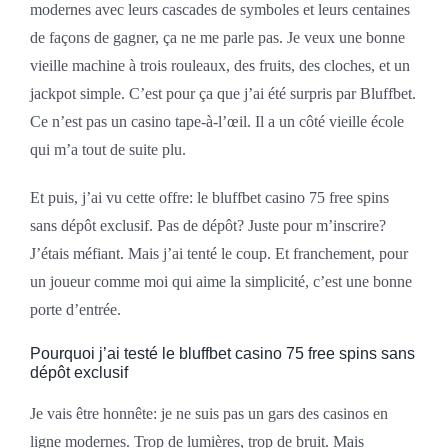
modernes avec leurs cascades de symboles et leurs centaines
de façons de gagner, ça ne me parle pas. Je veux une bonne
vieille machine à trois rouleaux, des fruits, des cloches, et un
jackpot simple. C’est pour ça que j’ai été surpris par Bluffbet.
Ce n’est pas un casino tape-à-l’œil. Il a un côté vieille école
qui m’a tout de suite plu.
Et puis, j’ai vu cette offre: le bluffbet casino 75 free spins
sans dépôt exclusif. Pas de dépôt? Juste pour m’inscrire?
J’étais méfiant. Mais j’ai tenté le coup. Et franchement, pour
un joueur comme moi qui aime la simplicité, c’est une bonne
porte d’entrée.
Pourquoi j’ai testé le bluffbet casino 75 free spins sans
dépôt exclusif
Je vais être honnête: je ne suis pas un gars des casinos en
ligne modernes. Trop de lumières, trop de bruit. Mais