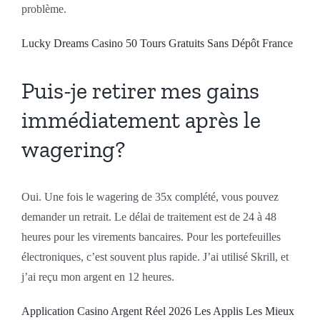
problème.
Lucky Dreams Casino 50 Tours Gratuits Sans Dépôt France
Puis-je retirer mes gains
immédiatement après le
wagering?
Oui. Une fois le wagering de 35x complété, vous pouvez
demander un retrait. Le délai de traitement est de 24 à 48
heures pour les virements bancaires. Pour les portefeuilles
électroniques, c’est souvent plus rapide. J’ai utilisé Skrill, et
j’ai reçu mon argent en 12 heures.
Application Casino Argent Réel 2026 Les Applis Les Mieux