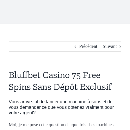
Le Club
Nos Installations
Drones
Précédent
Suivant
Galerie
Bluffbet Casino 75 Free
Contact
Spins Sans Dépôt Exclusif
Vous arrive-t-il de lancer une machine à sous et de
vous demander ce que vous obtenez vraiment pour
votre argent?
Moi, je me pose cette question chaque fois. Les machines