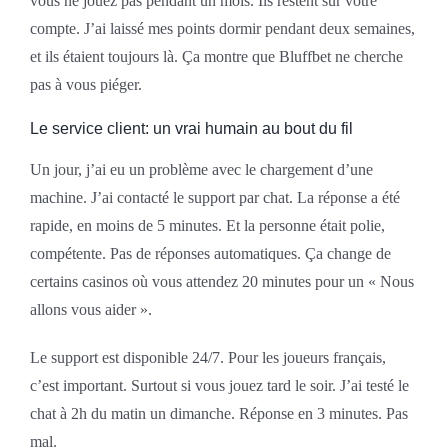
vous ne jouez pas pendant un mois. Ils restent sur votre
compte. J’ai laissé mes points dormir pendant deux semaines,
et ils étaient toujours là. Ça montre que Bluffbet ne cherche
pas à vous piéger.
Le service client: un vrai humain au bout du fil
Un jour, j’ai eu un problème avec le chargement d’une
machine. J’ai contacté le support par chat. La réponse a été
rapide, en moins de 5 minutes. Et la personne était polie,
compétente. Pas de réponses automatiques. Ça change de
certains casinos où vous attendez 20 minutes pour un « Nous
allons vous aider ».
Le support est disponible 24/7. Pour les joueurs français,
c’est important. Surtout si vous jouez tard le soir. J’ai testé le
chat à 2h du matin un dimanche. Réponse en 3 minutes. Pas
mal.