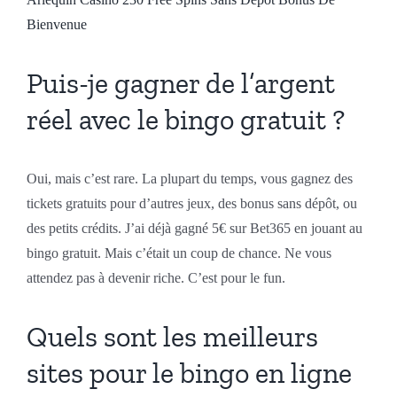
Bienvenue
Puis-je gagner de l’argent
réel avec le bingo gratuit ?
Oui, mais c’est rare. La plupart du temps, vous gagnez des
tickets gratuits pour d’autres jeux, des bonus sans dépôt, ou
des petits crédits. J’ai déjà gagné 5€ sur Bet365 en jouant au
bingo gratuit. Mais c’était un coup de chance. Ne vous
attendez pas à devenir riche. C’est pour le fun.
Quels sont les meilleurs
sites pour le bingo en ligne