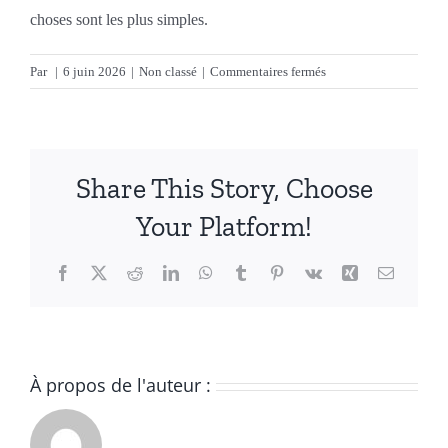
choses sont les plus simples.
sur
Par
|
6 juin 2026
|
Non classé
|
Commentaires fermés
Bingo
En
Ligne
Gratuit
Share This Story, Choose
2026
Jouez
Your Platform!
Au
Bingo
Facebook
X
Reddit
LinkedIn
WhatsApp
Tumblr
Pinterest
Vk
Xing
Email
Sans
Dépenser
À propos de l'auteur :