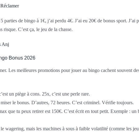
 Réclamer
5 parties de bingo à 1€, j’ai perdu 4€. J’ai eu 20€ de bonus sport. J’ai
risque. C’est ça, le jeu de la chasse.
s Anj
ingo Bonus 2026
 plumer. Les meilleures promotions pour jouer au bingo cachent souvent de
c’est un piège à cons. 25x, c’est une perle rare.
 miser le bonus. D’autres, 72 heures. C’est criminel. Vérifie toujours.
max que tu peux retirer est 150€. C’est écrit en tout petit. Exemple :
 wagering, mais les machines à sous à faible volatilité (comme les je