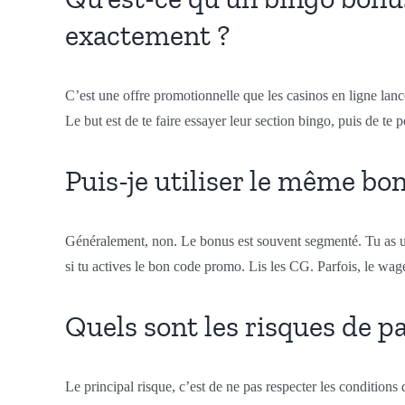
exactement ?
C’est une offre promotionnelle que les casinos en ligne lance
Le but est de te faire essayer leur section bingo, puis de te
Puis-je utiliser le même bon
Généralement, non. Le bonus est souvent segmenté. Tu as un 
si tu actives le bon code promo. Lis les CG. Parfois, le wager
Quels sont les risques de p
Le principal risque, c’est de ne pas respecter les conditions