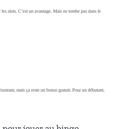
r les slots. C’est un avantage. Mais ne tombe pas dans le
rustrant, mais ça reste un bonus gratuit. Pour un débutant,
 pour jouer au bingo