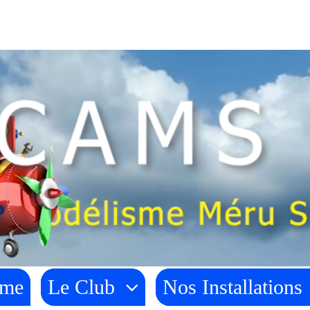
sme
Le Club
Nos Installations