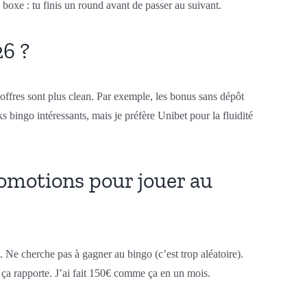
 boxe : tu finis un round avant de passer au suivant.
26 ?
offres sont plus clean. Par exemple, les bonus sans dépôt
bingo intéressants, mais je préfère Unibet pour la fluidité
omotions pour jouer au
 Ne cherche pas à gagner au bingo (c’est trop aléatoire).
s ça rapporte. J’ai fait 150€ comme ça en un mois.