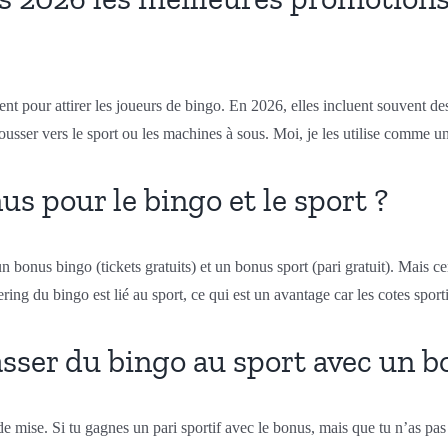
nt pour attirer les joueurs de bingo. En 2026, elles incluent souvent des 
 pousser vers le sport ou les machines à sous. Moi, je les utilise comme u
us pour le bingo et le sport ?
bonus bingo (tickets gratuits) et un bonus sport (pari gratuit). Mais c
ing du bingo est lié au sport, ce qui est un avantage car les cotes sport
asser du bingo au sport avec un b
 de mise. Si tu gagnes un pari sportif avec le bonus, mais que tu n’as pas