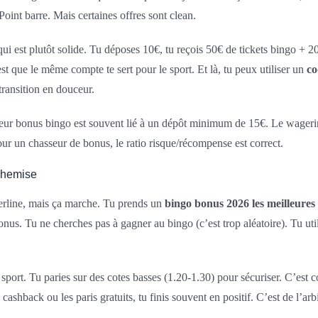
int barre. Mais certaines offres sont clean.
 est plutôt solide. Tu déposes 10€, tu reçois 50€ de tickets bingo + 20
est que le même compte te sert pour le sport. Et là, tu peux utiliser un
c
transition en douceur.
 leur bonus bingo est souvent lié à un dépôt minimum de 15€. Le wagering
ur un chasseur de bonus, le ratio risque/récompense est correct.
Chemise
rderline, mais ça marche. Tu prends un
bingo bonus 2026 les meilleure
s. Tu ne cherches pas à gagner au bingo (c’est trop aléatoire). Tu util
e sport. Tu paries sur des cotes basses (1.20-1.30) pour sécuriser. C’es
shback ou les paris gratuits, tu finis souvent en positif. C’est de l’arb