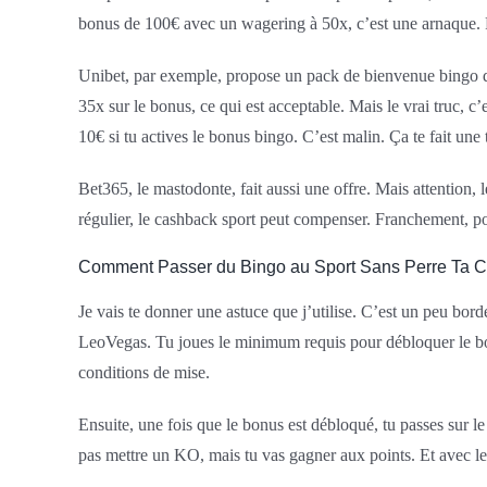
bonus de 100€ avec un wagering à 50x, c’est une arnaque. Po
Unibet, par exemple, propose un pack de bienvenue bingo qui
35x sur le bonus, ce qui est acceptable. Mais le vrai truc, c’
10€ si tu actives le bonus bingo. C’est malin. Ça te fait une 
Bet365, le mastodonte, fait aussi une offre. Mais attention,
régulier, le cashback sport peut compenser. Franchement, po
Comment Passer du Bingo au Sport Sans Perre Ta 
Je vais te donner une astuce que j’utilise. C’est un peu bo
LeoVegas. Tu joues le minimum requis pour débloquer le bonu
conditions de mise.
Ensuite, une fois que le bonus est débloqué, tu passes sur l
pas mettre un KO, mais tu vas gagner aux points. Et avec le ca