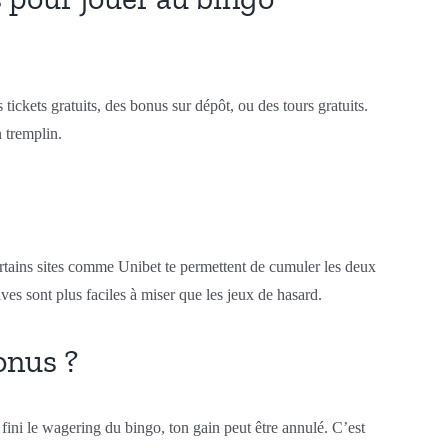
tickets gratuits, des bonus sur dépôt, ou des tours gratuits.
n tremplin.
ertains sites comme Unibet te permettent de cumuler les deux
ives sont plus faciles à miser que les jeux de hasard.
onus ?
 fini le wagering du bingo, ton gain peut être annulé. C’est