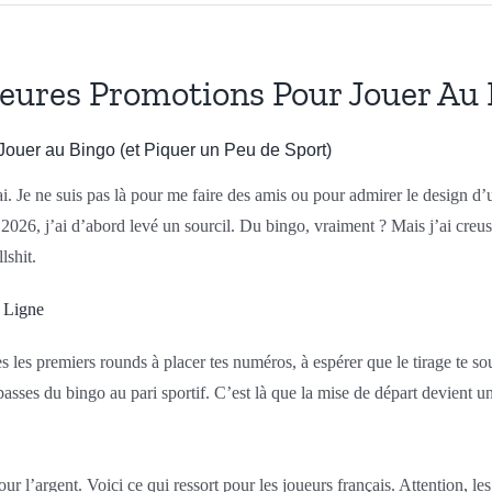
leures Promotions Pour Jouer Au
ouer au Bingo (et Piquer un Peu de Sport)
 Je ne suis pas là pour me faire des amis ou pour admirer le design d’un
2026, j’ai d’abord levé un sourcil. Du bingo, vraiment ? Mais j’ai creusé 
lshit.
 Ligne
s premiers rounds à placer tes numéros, à espérer que le tirage te souri
sses du bingo au pari sportif. C’est là que la mise de départ devient un 
Pour l’argent. Voici ce qui ressort pour les joueurs français. Attention, 