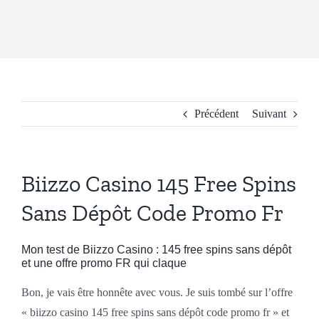
Le Club
Nos Installations
Drones
Précédent
Suivant
Galerie
Biizzo Casino 145 Free Spins
Contact
Sans Dépôt Code Promo Fr
Mon test de Biizzo Casino : 145 free spins sans dépôt
et une offre promo FR qui claque
Bon, je vais être honnête avec vous. Je suis tombé sur l’offre
« biizzo casino 145 free spins sans dépôt code promo fr » et