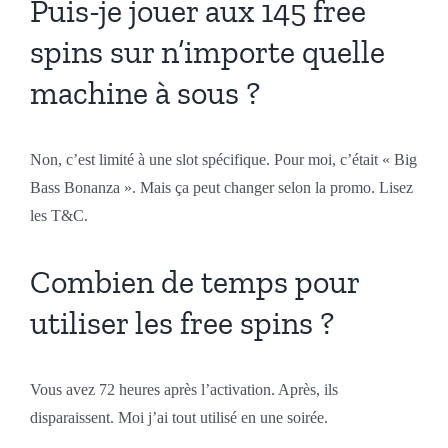
Puis-je jouer aux 145 free
spins sur n’importe quelle
machine à sous ?
Non, c’est limité à une slot spécifique. Pour moi, c’était « Big
Bass Bonanza ». Mais ça peut changer selon la promo. Lisez
les T&C.
Combien de temps pour
utiliser les free spins ?
Vous avez 72 heures après l’activation. Après, ils
disparaissent. Moi j’ai tout utilisé en une soirée.