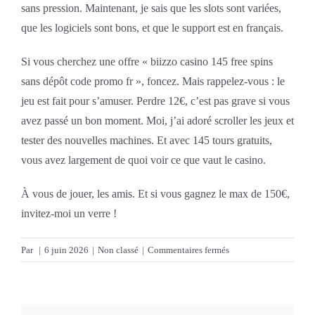
sans pression. Maintenant, je sais que les slots sont variées,
que les logiciels sont bons, et que le support est en français.
Si vous cherchez une offre « biizzo casino 145 free spins
sans dépôt code promo fr », foncez. Mais rappelez-vous : le
jeu est fait pour s’amuser. Perdre 12€, c’est pas grave si vous
avez passé un bon moment. Moi, j’ai adoré scroller les jeux et
tester des nouvelles machines. Et avec 145 tours gratuits,
vous avez largement de quoi voir ce que vaut le casino.
À vous de jouer, les amis. Et si vous gagnez le max de 150€,
invitez-moi un verre !
sur
Par
|
6 juin 2026
|
Non classé
|
Commentaires fermés
Biizzo
Casino
145
Free