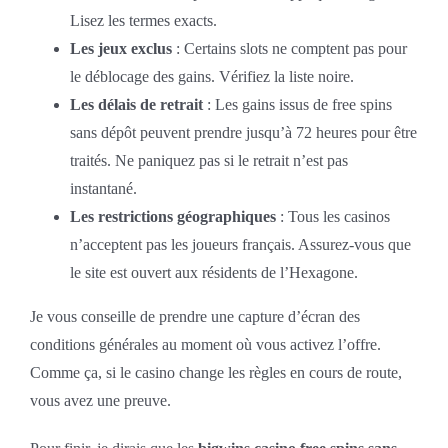
Lisez les termes exacts.
Les jeux exclus
: Certains slots ne comptent pas pour
le déblocage des gains. Vérifiez la liste noire.
Les délais de retrait
: Les gains issus de free spins
sans dépôt peuvent prendre jusqu’à 72 heures pour être
traités. Ne paniquez pas si le retrait n’est pas
instantané.
Les restrictions géographiques
: Tous les casinos
n’acceptent pas les joueurs français. Assurez-vous que
le site est ouvert aux résidents de l’Hexagone.
Je vous conseille de prendre une capture d’écran des
conditions générales au moment où vous activez l’offre.
Comme ça, si le casino change les règles en cours de route,
vous avez une preuve.