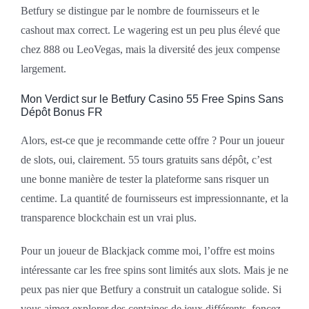
Betfury se distingue par le nombre de fournisseurs et le
cashout max correct. Le wagering est un peu plus élevé que
chez 888 ou LeoVegas, mais la diversité des jeux compense
largement.
Mon Verdict sur le Betfury Casino 55 Free Spins Sans
Dépôt Bonus FR
Alors, est-ce que je recommande cette offre ? Pour un joueur
de slots, oui, clairement. 55 tours gratuits sans dépôt, c’est
une bonne manière de tester la plateforme sans risquer un
centime. La quantité de fournisseurs est impressionnante, et la
transparence blockchain est un vrai plus.
Pour un joueur de Blackjack comme moi, l’offre est moins
intéressante car les free spins sont limités aux slots. Mais je ne
peux pas nier que Betfury a construit un catalogue solide. Si
vous aimez explorer des centaines de jeux différents, foncez.