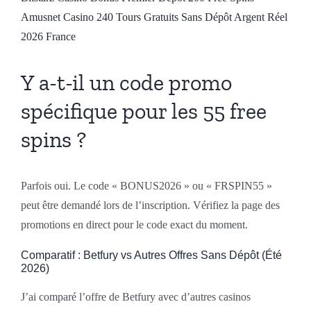
Amusnet Casino 240 Tours Gratuits Sans Dépôt Argent Réel
2026 France
Y a-t-il un code promo
spécifique pour les 55 free
spins ?
Parfois oui. Le code « BONUS2026 » ou « FRSPIN55 »
peut être demandé lors de l’inscription. Vérifiez la page des
promotions en direct pour le code exact du moment.
Comparatif : Betfury vs Autres Offres Sans Dépôt (Été
2026)
J’ai comparé l’offre de Betfury avec d’autres casinos