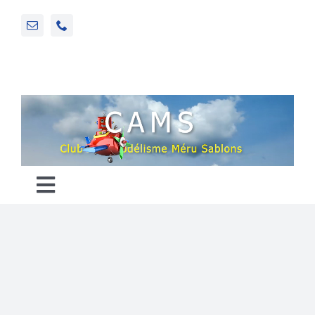
Passer
au
contenu
Toggle
Navigation
Accueil
L’Aéromodélisme