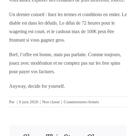
Un dernier conseil : lisez les termes et conditions en entier. Le
diable est dans les détails. Le délai de 72 heures pour le
wagering est court, et le cashout max de 100€ peut être
frustrant si vous gagnez gros.
Bref, l’offre est bonne, mais pas parfaite. Comme toujours,
jouez avec modération et ne comptez pas sur les free spins
pour payer vos factures.
Anyway, decide for yourself.
sur
Par
|
6 juin 2026
|
Non classé
|
Commentaires fermés
Betfury
Casino
55
Free