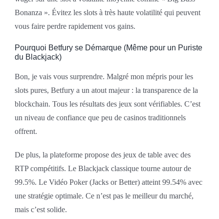
Bonanza ». Évitez les slots à très haute volatilité qui peuvent
vous faire perdre rapidement vos gains.
Pourquoi Betfury se Démarque (Même pour un Puriste
du Blackjack)
Bon, je vais vous surprendre. Malgré mon mépris pour les
slots pures, Betfury a un atout majeur : la transparence de la
blockchain. Tous les résultats des jeux sont vérifiables. C’est
un niveau de confiance que peu de casinos traditionnels
offrent.
De plus, la plateforme propose des jeux de table avec des
RTP compétitifs. Le Blackjack classique tourne autour de
99.5%. Le Vidéo Poker (Jacks or Better) atteint 99.54% avec
une stratégie optimale. Ce n’est pas le meilleur du marché,
mais c’est solide.