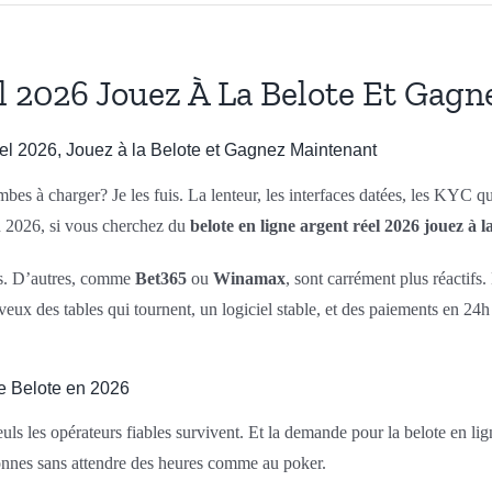
l 2026 Jouez À La Belote Et Gagn
el 2026, Jouez à la Belote et Gagnez Maintenant
mbes à charger? Je les fuis. La lenteur, les interfaces datées, les KYC 
En 2026, si vous cherchez du
belote en ligne argent réel 2026 jouez à l
mps. D’autres, comme
Bet365
ou
Winamax
, sont carrément plus réactifs
ux des tables qui tournent, un logiciel stable, et des paiements en 24h 
e Belote en 2026
uls les opérateurs fiables survivent. Et la demande pour la belote en li
onnes sans attendre des heures comme au poker.