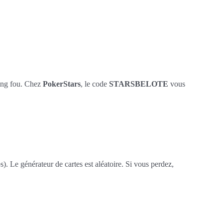
ring fou. Chez
PokerStars
, le code
STARSBELOTE
vous
). Le générateur de cartes est aléatoire. Si vous perdez,