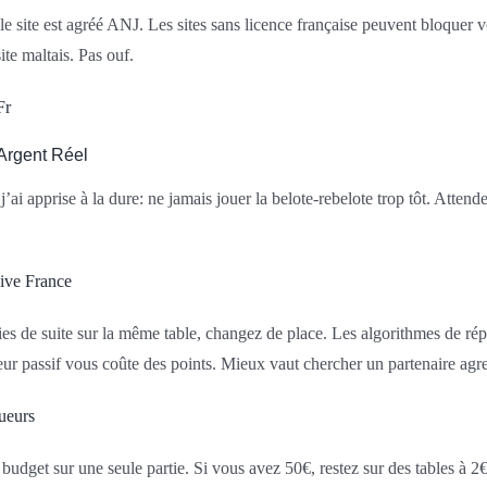
le site est agréé ANJ. Les sites sans licence française peuvent bloquer v
ite maltais. Pas ouf.
Fr
Argent Réel
j’ai apprise à la dure: ne jamais jouer la belote-rebelote trop tôt. Atte
ive France
ies de suite sur la même table, changez de place. Les algorithmes de répar
ur passif vous coûte des points. Mieux vaut chercher un partenaire agre
ueurs
budget sur une seule partie. Si vous avez 50€, restez sur des tables à 