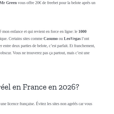
Mr Green
vous offre 20€ de freebet pour la belote après un
rcé mon enfance et qui revient en force en ligne: le
1000
égique. Certains sites comme
Casumo
ou
LeoVegas
l’ont
r entre deux parties de belote, c’est parfait. Et franchement,
 obscur. Vous ne trouverez pas ça partout, mais c’est une
 réel en France en 2026?
ne licence française. Évitez les sites non agréés car vous