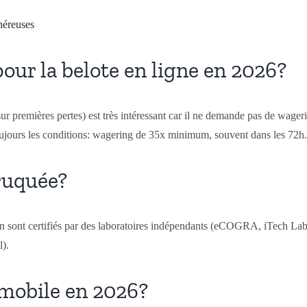
néreuses
pour la belote en ligne en 2026?
r premières pertes) est très intéressant car il ne demande pas de wage
toujours les conditions: wagering de 35x minimum, souvent dans les 72h.
truquée?
ion sont certifiés par des laboratoires indépendants (eCOGRA, iTech Labs
l).
r mobile en 2026?