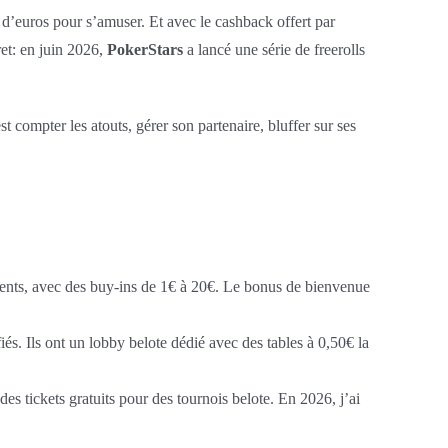
 d’euros pour s’amuser. Et avec le cashback offert par
ret: en juin 2026,
PokerStars
a lancé une série de freerolls
st compter les atouts, gérer son partenaire, bluffer sur ses
quents, avec des buy-ins de 1€ à 20€. Le bonus de bienvenue
fiés. Ils ont un lobby belote dédié avec des tables à 0,50€ la
es tickets gratuits pour des tournois belote. En 2026, j’ai