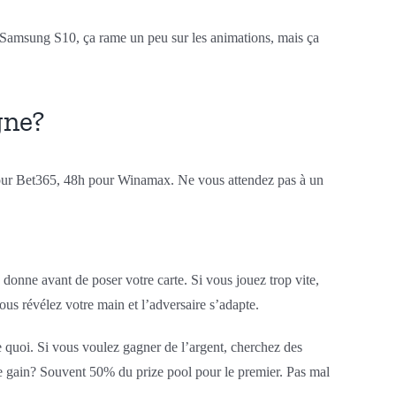
eux Samsung S10, ça rame un peu sur les animations, mais ça
gne?
h pour Bet365, 48h pour Winamax. Ne vous attendez pas à un
a donne avant de poser votre carte. Si vous jouez trop vite,
vous révélez votre main et l’adversaire s’adapte.
e quoi. Si vous voulez gagner de l’argent, cherchez des
le gain? Souvent 50% du prize pool pour le premier. Pas mal