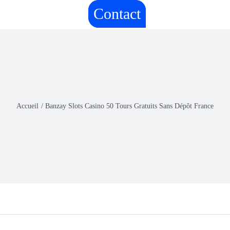
Contact
Accueil
Banzay Slots Casino 50 Tours Gratuits Sans Dépôt France