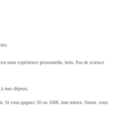
rien.
C’est mon expérience personnelle, hein. Pas de science
s à mes dépens.
nt. Si vous gagnez 50 ou 100€, tant mieux. Sinon, vous