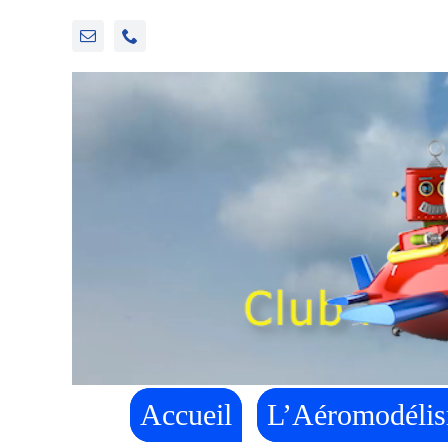
Passer
au
contenu
Accueil
L’Aéromodéli