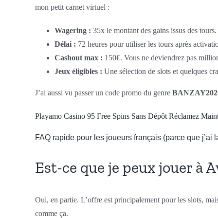
mon petit carnet virtuel :
Wagering :
35x le montant des gains issus des tours.
Délai :
72 heures pour utiliser les tours après activati
Cashout max :
150€. Vous ne deviendrez pas million
Jeux éligibles :
Une sélection de slots et quelques cr
J’ai aussi vu passer un code promo du genre
BANZAY202
Playamo Casino 95 Free Spins Sans Dépôt Réclamez Maint
FAQ rapide pour les joueurs français (parce que j’ai l
Est-ce que je peux jouer à A
Oui, en partie. L’offre est principalement pour les slots, ma
comme ça.