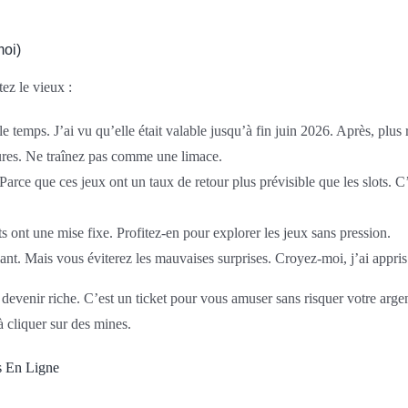
moi)
ez le vieux :
le temps. J’ai vu qu’elle était valable jusqu’à fin juin 2026. Après, plus 
res. Ne traînez pas comme une limace.
arce que ces jeux ont un taux de retour plus prévisible que les slots. 
ts ont une mise fixe. Profitez-en pour explorer les jeux sans pression.
hiant. Mais vous éviterez les mauvaises surprises. Croyez-moi, j’ai appri
venir riche. C’est un ticket pour vous amuser sans risquer votre arge
 cliquer sur des mines.
s En Ligne