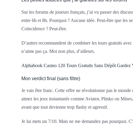
Sur les forums de joueurs français, j’ai vu passer des discus
entre 6h et 8h. Pourquoi ? Aucune idée. Peut-être que les ser
Coïncidence ? Peut-être.
D’autres recommandent de combiner les tours gratuits avec u
n’aime pas ça. Moi non plus, d’ailleurs.
Alphabook Casino 120 Tours Gratuits Sans Dépôt Gardez 
Mon verdict final (sans filtre)
Je vais être franc. Cette offre ne révolutionne pas le monde 
aimez les jeux instantanés comme Aviator, Plinko ou Mines, v
avant que tout devienne trop flashy et agressif.
Je lui mets un 7/10. Mais ne me demandez pas pourquoi. C’