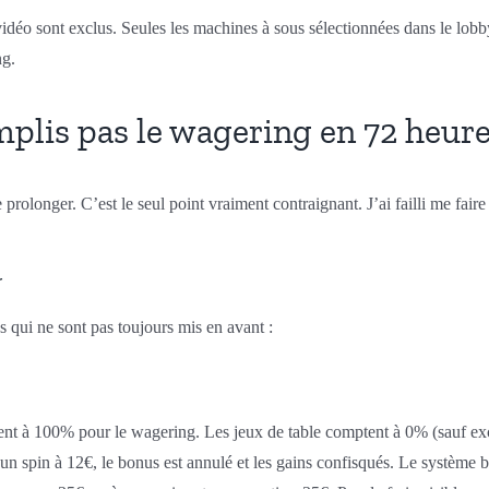
r vidéo sont exclus. Seules les machines à sous sélectionnées dans le lob
ng.
emplis pas le wagering en 72 heure
rolonger. C’est le seul point vraiment contraignant. J’ai failli me faire
r
 qui ne sont pas toujours mis en avant :
t à 100% pour le wagering. Les jeux de table comptent à 0% (sauf excep
n spin à 12€, le bonus est annulé et les gains confisqués. Le système 