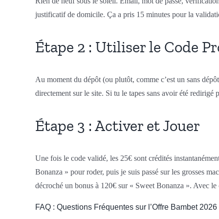
Rien de neuf sous le soleil. Email, mot de passe, vérificatio
justificatif de domicile. Ça a pris 15 minutes pour la validat
Étape 2 : Utiliser le Code P
Au moment du dépôt (ou plutôt, comme c’est un sans dépôt, 
directement sur le site. Si tu le tapes sans avoir été redirigé p
Étape 3 : Activer et Jouer
Une fois le code validé, les 25€ sont crédités instantanéme
Bonanza » pour roder, puis je suis passé sur les grosses mac
décroché un bonus à 120€ sur « Sweet Bonanza ». Avec le ca
FAQ : Questions Fréquentes sur l’Offre Bambet 2026