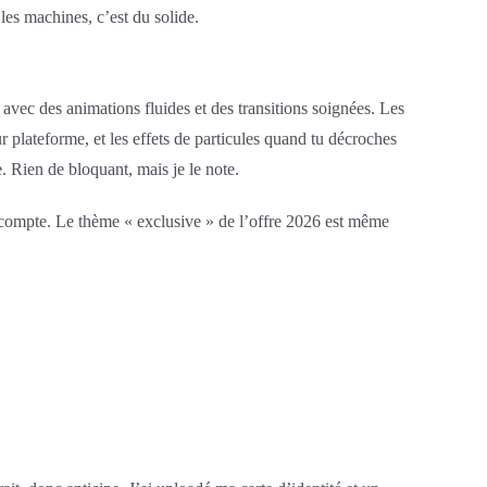
les machines, c’est du solide.
vec des animations fluides et des transitions soignées. Les
r plateforme, et les effets de particules quand tu décroches
. Rien de bloquant, mais je le note.
n compte. Le thème « exclusive » de l’offre 2026 est même