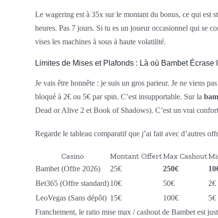
Le wagering est à 35x sur le montant du bonus, ce qui est sta
heures. Pas 7 jours. Si tu es un joueur occasionnel qui se co
vises les machines à sous à haute volatilité.
Limites de Mises et Plafonds : Là où Bambet Écrase
Je vais être honnête : je suis un gros parieur. Je ne viens pa
bloqué à 2€ ou 5€ par spin. C’est insupportable. Sur la
bamb
Dead or Alive 2 et Book of Shadows). C’est un vrai confort 
Regarde le tableau comparatif que j’ai fait avec d’autres off
Casino
Montant Offert
Max Cashout
Mi
Bambet (Offre 2026)
25€
250€
10
Bet365 (Offre standard)
10€
50€
2€
LeoVegas (Sans dépôt)
15€
100€
5€
Franchement, le ratio mise max / cashout de Bambet est juste