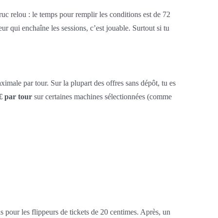
uc relou : le temps pour remplir les conditions est de 72
r qui enchaîne les sessions, c’est jouable. Surtout si tu
aximale par tour. Sur la plupart des offres sans dépôt, tu es
€ par tour
sur certaines machines sélectionnées (comme
s pour les flippeurs de tickets de 20 centimes. Après, un