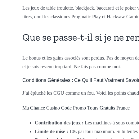
Les jeux de table (roulette, blackjack, baccarat) et le poke
titres, dont les classiques Pragmatic Play et Hacksaw Gami
Que se passe-t-il si je ne r
Le bonus et les gains associés sont perdus. Pas de moyen de p
et je suis revenu trop tard. Ne fais pas comme moi.
Conditions Générales : Ce Qu’il Faut Vraiment Savoi
J’ai épluché les CGU comme un fou. Voici les points chauds
Ma Chance Casino Code Promo Tours Gratuits France
Contribution des jeux :
Les machines à sous compten
Limite de mise :
10€ par tour maximum. Si tu tentes u