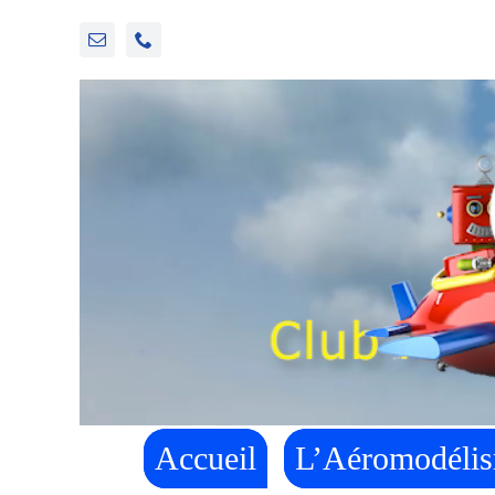
Passer
au
contenu
Accueil
L’Aéromodéli