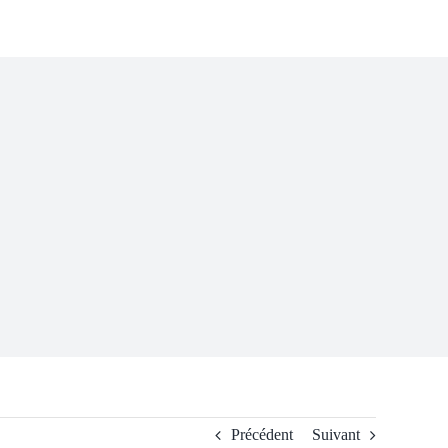
Précédent
Suivant