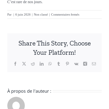
C’est rare de nos jours.
sur
Par
|
6 juin 2026
|
Non classé
|
Commentaires fermés
Agen108
Casino
Cashback
Argent
Share This Story, Choose
Réel
2026
Your Platform!
Facebook
X
Reddit
LinkedIn
WhatsApp
Tumblr
Pinterest
Vk
Xing
Email
À propos de l'auteur :