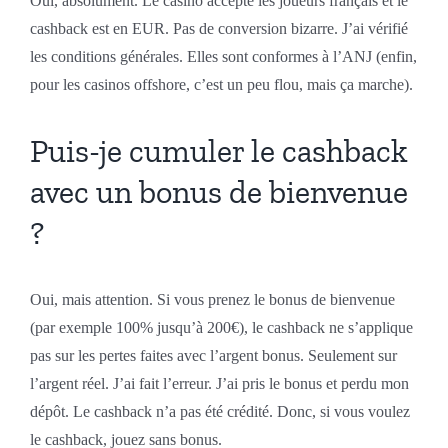
Oui, absolument. Le casino accepte les joueurs français et le
cashback est en EUR. Pas de conversion bizarre. J’ai vérifié
les conditions générales. Elles sont conformes à l’ANJ (enfin,
pour les casinos offshore, c’est un peu flou, mais ça marche).
Puis-je cumuler le cashback
avec un bonus de bienvenue
?
Oui, mais attention. Si vous prenez le bonus de bienvenue
(par exemple 100% jusqu’à 200€), le cashback ne s’applique
pas sur les pertes faites avec l’argent bonus. Seulement sur
l’argent réel. J’ai fait l’erreur. J’ai pris le bonus et perdu mon
dépôt. Le cashback n’a pas été crédité. Donc, si vous voulez
le cashback, jouez sans bonus.