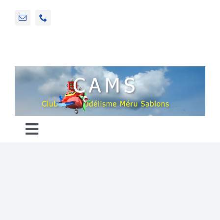
Passer
au
contenu
Toggle
Navigation
Accueil
L’Aéromodélisme