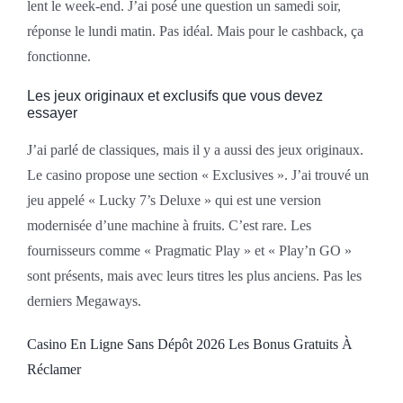
lent le week-end. J’ai posé une question un samedi soir,
réponse le lundi matin. Pas idéal. Mais pour le cashback, ça
fonctionne.
Les jeux originaux et exclusifs que vous devez
essayer
J’ai parlé de classiques, mais il y a aussi des jeux originaux.
Le casino propose une section « Exclusives ». J’ai trouvé un
jeu appelé « Lucky 7’s Deluxe » qui est une version
modernisée d’une machine à fruits. C’est rare. Les
fournisseurs comme « Pragmatic Play » et « Play’n GO »
sont présents, mais avec leurs titres les plus anciens. Pas les
derniers Megaways.
Casino En Ligne Sans Dépôt 2026 Les Bonus Gratuits À
Réclamer